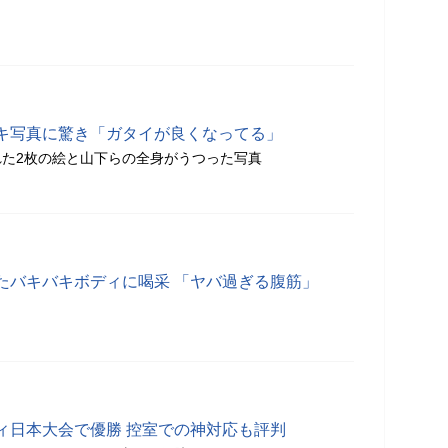
キ写真に驚き「ガタイが良くなってる」
た2枚の絵と山下らの全身がうつった写真
たバキバキボディに喝采 「ヤバ過ぎる腹筋」
ィ日本大会で優勝 控室での神対応も評判