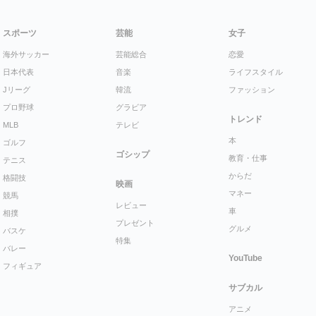
スポーツ
芸能
女子
海外サッカー
芸能総合
恋愛
日本代表
音楽
ライフスタイル
Jリーグ
韓流
ファッション
プロ野球
グラビア
トレンド
MLB
テレビ
本
ゴルフ
ゴシップ
教育・仕事
テニス
からだ
格闘技
映画
マネー
競馬
レビュー
車
相撲
プレゼント
グルメ
バスケ
特集
バレー
YouTube
フィギュア
サブカル
アニメ