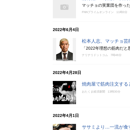
マッチョの実業団を作っ
FNNプライムオンライン
11時0分
2022年6月4日
松本人志、マッチョ芸
「2022年理想の筋肉だ
ナリナリドットコム
7時46分
2022年4月28日
焼肉屋で筋肉注文する
おたくま経済新聞
13時30分
2022年4月1日
ササミより…一流が食