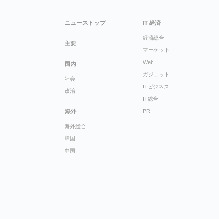
ニューストップ
IT 経済
経済総合
主要
マーケット
Web
国内
ガジェット
社会
ITビジネス
政治
IT総合
海外
PR
海外総合
韓国
中国