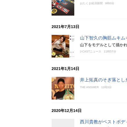
おたくま経済新聞
9時0分
2021年7月13日
山下智久の胸筋ムキム
山下をモデルとして描かれ
J-CASTニュース
11時57分
2021年1月14日
井上拓真のそぎ落とし
THE ANSWER
11時3分
2020年12月14日
西川貴教がベストボデ