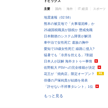
トピックス
主要
国内
海外
IT 経済
スポーツ
地震速報（02:58）
熊本の被災地で「火事場泥棒」か
25歳国税職員が脱税か 懲戒免職
日本郵便のシステム障害が解消
車中泊で女性死亡 遺族の胸中
愛知で19歳女性死亡 線路に侵入?
猛暑でも「冷房を控える」7割超
日本人が誤解 海外タトゥー事情
佐野航大 PSVへの完全移籍が決定
花王が「焼肉店」限定オープン？
俳優の戸塚純貴が結婚を発表
「許せない不祥事タレント」1位
もっと見る