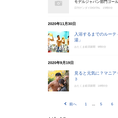
モデルジャパン部門ゴール
日刊ゲンダイDIGITAL
15時0分
2020年11月30日
入浴するまでのルーテ
湯」
おたくま経済新聞
9時0分
2020年9月19日
見ると元気に？マニア
ト
おたくま経済新聞
18時0分
...
前へ
1
5
6