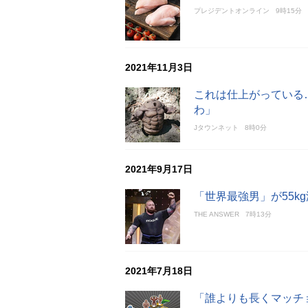
プレジデントオンライン
9時15分
2021年11月3日
これは仕上がっている
わ」
Jタウンネット
8時0分
2021年9月17日
「世界最強男」が55k
THE ANSWER
7時13分
2021年7月18日
「誰よりも長くマッチ