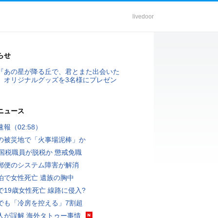
livedoor
らせ
『あの星が降る丘で、君とまた出会いた
』オリジナルグッズを3名様にプレゼン
ニュース
報（02:58）
の被災地で「火事場泥棒」か
歳国税職員が脱税か 懲戒免職
郵便のシステム障害が解消
泊で女性死亡 遺族の胸中
で19歳女性死亡 線路に侵入?
でも「冷房を控える」7割超
人が誤解 海外タトゥー事情