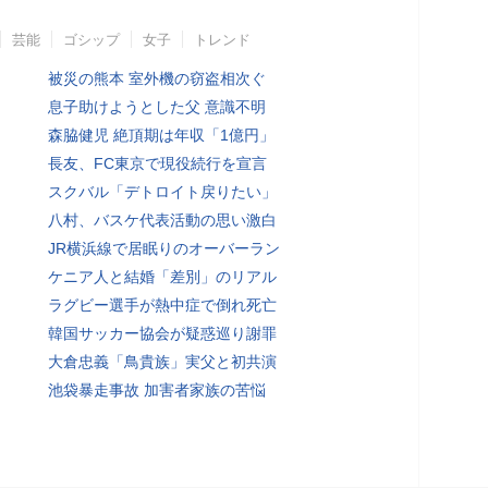
芸能
ゴシップ
女子
トレンド
被災の熊本 室外機の窃盗相次ぐ
息子助けようとした父 意識不明
森脇健児 絶頂期は年収「1億円」
長友、FC東京で現役続行を宣言
スクバル「デトロイト戻りたい」
八村、バスケ代表活動の思い激白
JR横浜線で居眠りのオーバーラン
ケニア人と結婚「差別」のリアル
ラグビー選手が熱中症で倒れ死亡
韓国サッカー協会が疑惑巡り謝罪
大倉忠義「鳥貴族」実父と初共演
池袋暴走事故 加害者家族の苦悩