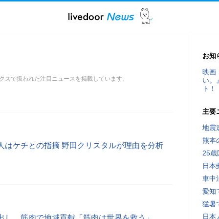
お知
映画
クスで扱われた注目ニュースを掲載しています。
い。
ト！
主要
地震速
熊本
人はケチとの指摘 野田クリスタルが理由を分析
25
日本
車中
愛知
猛暑
日本
出し、筋肉で地域貢献「筋肉は世界を救う」