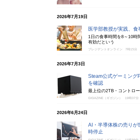
2026年7月19日
医学部教授が実践、食
1日の食事時間を8～10
有効だという
プレジデントオンライン
7時15分
2026年7月3日
Steam公式ゲーミングP
を確認
最上位の2TB・コントロー
GIGAZINE（ギガジン）
19時37分
2026年6月24日
AI・半導体株の売りが
時停止
GIGAZINE（ギガジン）
11時39分