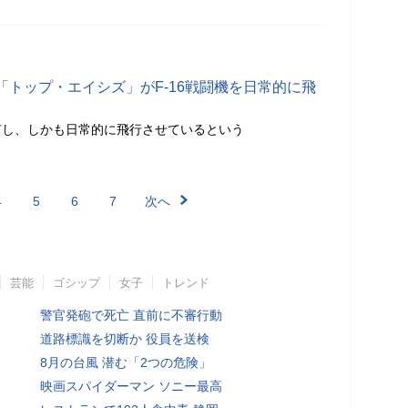
トップ・エイシズ」がF-16戦闘機を日常的に飛
有し、しかも日常的に飛行させているという
4
5
6
7
次へ
芸能
ゴシップ
女子
トレンド
警官発砲で死亡 直前に不審行動
道路標識を切断か 役員を送検
8月の台風 潜む「2つの危険」
映画スパイダーマン ソニー最高