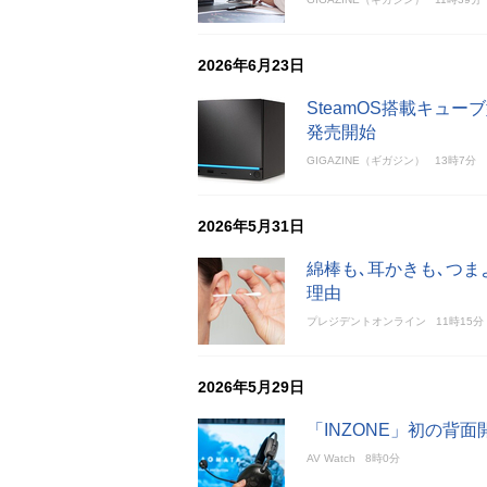
2026年6月23日
SteamOS搭載キューブ
発売開始
GIGAZINE（ギガジン）
13時7分
2026年5月31日
綿棒も､耳かきも､つ
理由
プレジデントオンライン
11時15分
2026年5月29日
「INZONE」初の背面
AV Watch
8時0分