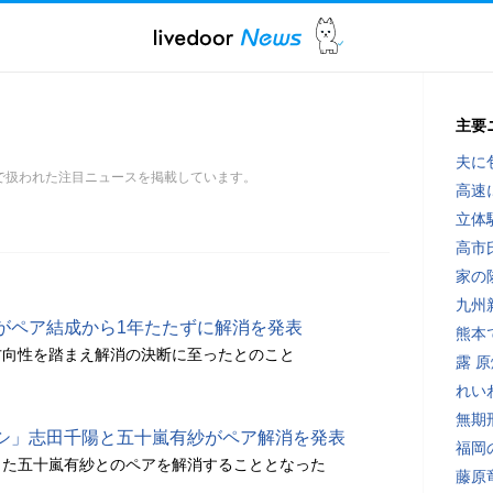
主要
夫に
で扱われた注目ニュースを掲載しています。
高速
立体
高市
家の
九州
がペア結成から1年たたずに解消を発表
熊本
方向性を踏まえ解消の決断に至ったとのこと
露 
れい
無期
シ」志田千陽と五十嵐有紗がペア解消を発表
福岡
した五十嵐有紗とのペアを解消することとなった
藤原