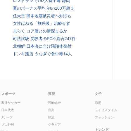
レストランで192人食中毒 静岡
夏のボーナス平均 初の100万超え
任天堂 熊本地震被災者へ対応も
女性はねる「無呼吸」治療せず
志らく コア層との溝深まるか
司法試験 受験者のPC不具合247件
北朝鮮 日本海に向け飛翔体発射
ドンキ露店 うなぎで食中毒14人
スポーツ
芸能
女子
海外サッカー
芸能総合
恋愛
日本代表
音楽
ライフスタイル
Jリーグ
韓流
ファッション
プロ野球
グラビア
トレンド