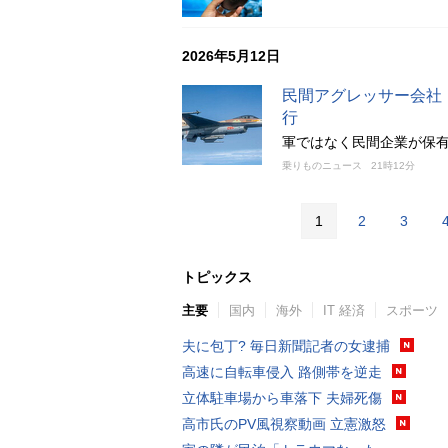
2026年5月12日
民間アグレッサー会社「
行
軍ではなく民間企業が保
乗りものニュース
21時12分
1
2
3
トピックス
主要
国内
海外
IT 経済
スポーツ
夫に包丁? 毎日新聞記者の女逮捕
高速に自転車侵入 路側帯を逆走
立体駐車場から車落下 夫婦死傷
高市氏のPV風視察動画 立憲激怒