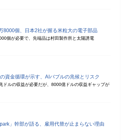
2万8000個、日本2社が握る米粒大の電子部品
8000個が必要で、先端品は村田製作所と太陽誘電
AIの資金循環が示す、AIバブルの兆候とリスク
兆ドルの収益が必要だが、8000億ドルの収益ギャップが
nspark」幹部が語る、雇用代替が止まらない理由