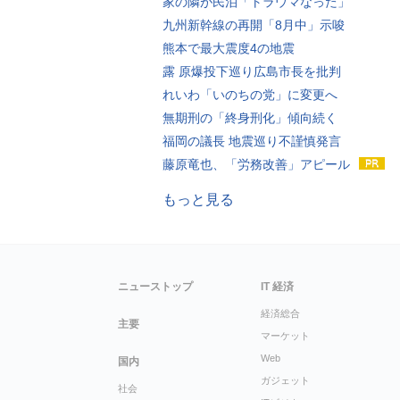
家の隣が民泊「トラウマなった」
九州新幹線の再開「8月中」示唆
熊本で最大震度4の地震
露 原爆投下巡り広島市長を批判
れいわ「いのちの党」に変更へ
無期刑の「終身刑化」傾向続く
福岡の議長 地震巡り不謹慎発言
藤原竜也、「労務改善」アピール
もっと見る
ニューストップ
IT 経済
経済総合
主要
マーケット
Web
国内
ガジェット
社会