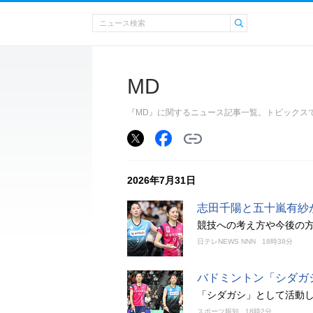
MD
『MD』に関するニュース記事一覧。トピックス
2026年7月31日
志田千陽と五十嵐有紗
競技への考え方や今後の
日テレNEWS NNN
18時38分
バドミントン「シダガ
「シダガシ」として活動
スポーツ報知
18時2分