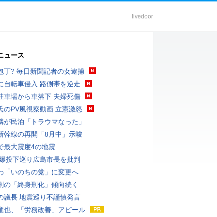
livedoor
ニュース
包丁? 毎日新聞記者の女逮捕
に自転車侵入 路側帯を逆走
駐車場から車落下 夫婦死傷
氏のPV風視察動画 立憲激怒
隣が民泊「トラウマなった」
新幹線の再開「8月中」示唆
で最大震度4の地震
原爆投下巡り広島市長を批判
わ「いのちの党」に変更へ
刑の「終身刑化」傾向続く
の議長 地震巡り不謹慎発言
竜也、「労務改善」アピール