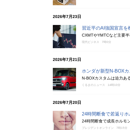
2026年7月23日
習近平のAI強国宣言
CXMTやYMTCなど主
現代ビジネス
7時0分
2026年7月21日
ホンダが新型N-BO
N-BOXカスタムは迫力
くるまのニュース
14時10分
2026年7月20日
24時間断食で若返り
24時間断食で成長ホルモ
プレジデントオンライン
7時15分