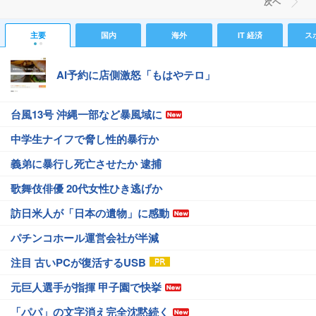
次ヘ
主要
国内
海外
IT 経済
ス
AI予約に店側激怒「もはやテロ」
台風13号 沖縄一部など暴風域に
中学生ナイフで脅し性的暴行か
義弟に暴行し死亡させたか 逮捕
歌舞伎俳優 20代女性ひき逃げか
訪日米人が「日本の遺物」に感動
パチンコホール運営会社が半減
注目 古いPCが復活するUSB
元巨人選手が指揮 甲子園で快挙
「パパ」の文字消え完全沈黙続く