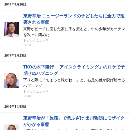
2017年4月20日
東野幸治 ニュージーランドの子どもたちに全力で拒
否される事態
東野がビーチに面した家に手を振ると、中の少年がカーテン
を次々に閉めた
トピックニュース
19:50
2017年3月23日
TKOの木下隆行 「アイスクライミング」のロケで予
期せぬハプニング
下りる際に「ちょっと靴がね！」と、右足の靴が脱げ始める
ハプニング
トピックニュース
19:40
2016年11月3日
東野幸治が「旅猿」で悪ふざけ 出川哲朗にモザイク
がかかる事態