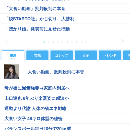
「大食い動画」批判殺到に本音
「脱STARTO社」かじ切り…大勝利
「授かり婚」発表前に見せた行動
健康
芸能
ゴシップ
女子
トレンド
Y
「大食い動画」批判殺到に本音
母が娘に減量強要→家庭内別居へ
山口達也 8年ぶり楽器姿に感涙か
運動より代謝 人体の省エネ戦略
大食い女子 46キロ体型の秘密
バランスボール毎日10分で20kg減