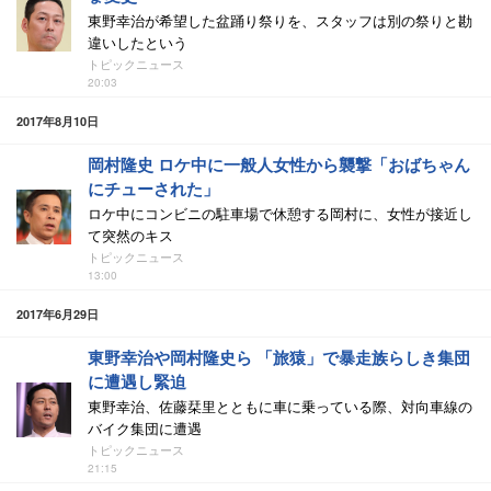
東野幸治が希望した盆踊り祭りを、スタッフは別の祭りと勘
違いしたという
トピックニュース
20:03
2017年8月10日
岡村隆史 ロケ中に一般人女性から襲撃「おばちゃん
にチューされた」
ロケ中にコンビニの駐車場で休憩する岡村に、女性が接近し
て突然のキス
トピックニュース
13:00
2017年6月29日
東野幸治や岡村隆史ら 「旅猿」で暴走族らしき集団
に遭遇し緊迫
東野幸治、佐藤栞里とともに車に乗っている際、対向車線の
バイク集団に遭遇
トピックニュース
21:15