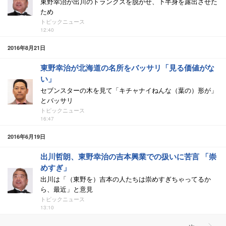
東野幸治が出川のトランクスを脱がせ、下半身を露出させた
ため
トピックニュース
12:40
2016年8月21日
東野幸治が北海道の名所をバッサリ「見る価値がな
い」
セブンスターの木を見て「キチャナイねんな（葉の）形が」
とバッサリ
トピックニュース
16:47
2016年6月19日
出川哲朗、東野幸治の吉本興業での扱いに苦言 「崇
めすぎ」
出川は「（東野を）吉本の人たちは崇めすぎちゃってるか
ら、最近」と意見
トピックニュース
13:10