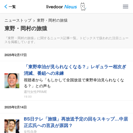
一覧
ニューストップ
>
東野・岡村の旅猿
東野・岡村の旅猿
『東野・岡村の旅猿』に関するニュース記事一覧。トピックスで扱われた注目ニュー
スを掲載しています。
2025年2月17日
「東野幸治が見られなくなる？」レギュラー相次ぎ
消滅、番組への未練
視聴者から「もしかして全国放送で東野幸治見られなくな
る？」との声も
週刊女性PRIME
19:00
2025年2月14日
BS日テレ「旅猿」再放送予定の回をスキップ…中居
正広氏への言及が原因？
女性自身