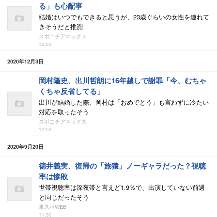
る」も心配事
結婚はいつでもできると思うが、23歳ぐらいの女性を連れて
きそうだと推測
スポニチアネックス
12:23
2020年12月3日
岡村隆史、出川哲朗に16年越しで謝罪「今、むちゃ
くちゃ反省してる」
出川が結婚した際、岡村は「おめでとう」も言わずに冷たい
対応を取ったそう
スポニチアネックス
12:53
2020年9月20日
徳井義実、復帰の「旅猿」ノーギャラだった？視聴
率は惨敗
世帯視聴率は深夜帯と言えど1.9％で、出演していない前週
と同じだったそう
東スポWEB
11:30