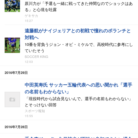
原川力が「予選も一緒に戦ってきた仲間なのでショックはあ
る」と心境を吐露
ゲキサカ
15:27
遠藤航がナイジェリアとの初戦で憧れのボランチと
対戦へ
10番を背負うジョン・オビ・ミケルで、高校時代に参考にし
ていたそう
SOCCER KING
12:03
2016年7月29日
中田英寿氏 サッカー五輪代表への思い聞かれ「選手
の名前もわからない」
「現役時代から試合見ないんで。選手の名前もわからない」
とそっけない回答
スポーツ報知
15:55
2016年7月28日