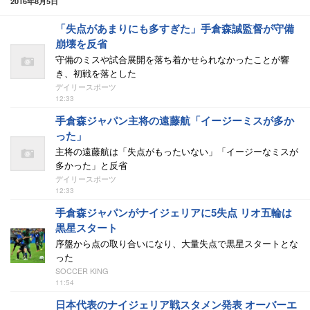
2016年8月5日
「失点があまりにも多すぎた」手倉森誠監督が守備
崩壊を反省
守備のミスや試合展開を落ち着かせられなかったことが響
き、初戦を落とした
デイリースポーツ
12:33
手倉森ジャパン主将の遠藤航「イージーミスが多か
った」
主将の遠藤航は「失点がもったいない」「イージーなミスが
多かった」と反省
デイリースポーツ
12:33
手倉森ジャパンがナイジェリアに5失点 リオ五輪は
黒星スタート
序盤から点の取り合いになり、大量失点で黒星スタートとな
った
SOCCER KING
11:54
日本代表のナイジェリア戦スタメン発表 オーバーエ