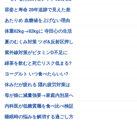
容姿と寿命 28年追跡で見えた差
あたりめ 血糖値を上げない理由
体重62kg→82kgに 寺田心の生活
夏のむくみ対策 ツボ&反射区押し
紫外線対策がビタミンD不足に
緑茶を飲むと死亡リスク低まる?
ヨーグルト いつ食べたらいい?
休みだが疲れる 隠れ疲労対策は
母が娘に減量強要→家庭内別居へ
内科医が低糖質麺を食べ比べ検証
睡眠時の悩みを解消する過ごし方