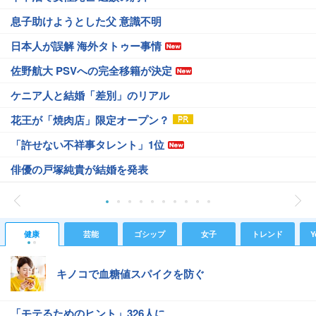
息子助けようとした父 意識不明
日本人が誤解 海外タトゥー事情
佐野航大 PSVへの完全移籍が決定
ケニア人と結婚「差別」のリアル
花王が「焼肉店」限定オープン？
「許せない不祥事タレント」1位
俳優の戸塚純貴が結婚を発表
健康
芸能
ゴシップ
女子
トレンド
Y
キノコで血糖値スパイクを防ぐ
「モテるためのヒント」326人に