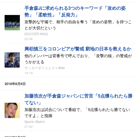
手倉森Jに求められる3つのキーワード「攻めの姿
勢」「柔軟性」「反発力」
攻撃的な守備で、相手の自由を奪う「攻めの姿勢」を持つこ
とが大切だという
SOCCER KING
22:06
興梠慎三をコロンビアが警戒 窮地の日本を救えるか
他のメンバーは背番号で呼んでおり、「攻撃の核」の警戒が
うかがえる
サッカーダイジェストWeb
16:19
2016年8月6日
加藤浩次が手倉森ジャパンに苦言「5点獲られたら勝
てない」
加藤浩次は試合について番組で、「5点獲られたら勝てない
ですよ」と指摘
Sports Watch
07:00