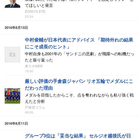
てほしいと発言
ZONO'S EYE
23:24
2016年8月13日
中村俊輔が日本代表にアドバイス 「期待外れの結果
にこそ成長のヒント」
中村自身も2001年の「サンドニの悲劇」が飛躍への転機だっ
たと振り返った
東スポWEB
10:00
厳しい評価の手倉森ジャパン リオ五輪でメダルにこ
だわった理由
メダルを目指したからこそ、点を奪われながらも粘り強く戦
えたと分析
戸塚啓コラム
09:05
2016年8月11日
グループ3位は「妥当な結果」 セルジオ越後氏が日