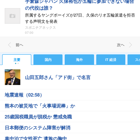
手倉森ジャパン 久保裕也が五輪に参加できない場合
の代役は誰？
所属するヤングボーイズが27日、久保のリオ五輪派遣を拒否
する声明文を発表
スポニチアネックス
07:00
前ヘ
次ヘ
主要
国内
海外
IT 経済
ス
山田五郎さん「アド街」で名言
地震速報（02:58）
熊本の被災地で「火事場泥棒」か
25歳国税職員が脱税か 懲戒免職
日本郵便のシステム障害が解消
車中泊で女性死亡 遺族の胸中