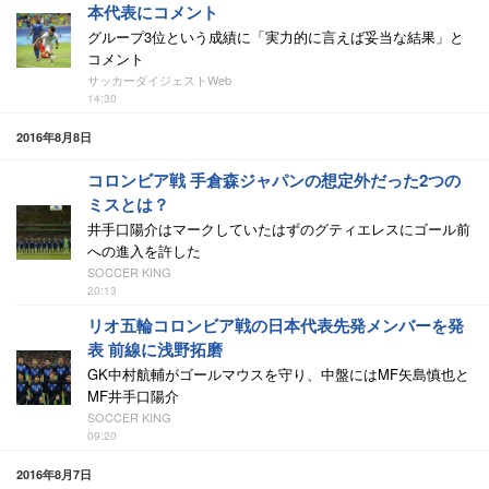
本代表にコメント
グループ3位という成績に「実力的に言えば妥当な結果」と
コメント
サッカーダイジェストWeb
14:30
2016年8月8日
コロンビア戦 手倉森ジャパンの想定外だった2つの
ミスとは？
井手口陽介はマークしていたはずのグティエレスにゴール前
への進入を許した
SOCCER KING
20:13
リオ五輪コロンビア戦の日本代表先発メンバーを発
表 前線に浅野拓磨
GK中村航輔がゴールマウスを守り、中盤にはMF矢島慎也と
MF井手口陽介
SOCCER KING
09:20
2016年8月7日