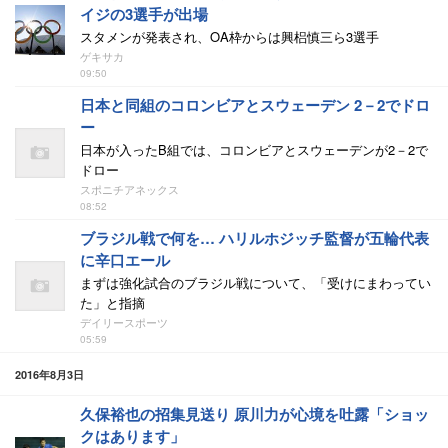
イジの3選手が出場
スタメンが発表され、OA枠からは興梠慎三ら3選手
ゲキサカ
09:50
日本と同組のコロンビアとスウェーデン 2－2でドロ
ー
日本が入ったB組では、コロンビアとスウェーデンが2－2で
ドロー
スポニチアネックス
08:52
ブラジル戦で何を… ハリルホジッチ監督が五輪代表
に辛口エール
まずは強化試合のブラジル戦について、「受けにまわってい
た」と指摘
デイリースポーツ
05:59
2016年8月3日
久保裕也の招集見送り 原川力が心境を吐露「ショッ
クはあります」