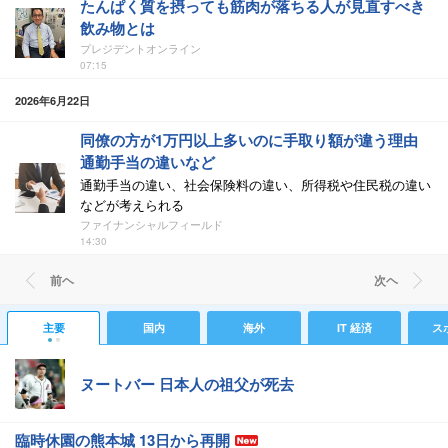
たんぱく質を摂っても筋肉が落ちる人が見直すべき
飲み物とは
プレジデントオンライン
07:15
2026年6月22日
同僚の方が1万円以上多いのに手取り額が違う理由
通勤手当の違いなど
通勤手当の違い、社会保険料の違い、所得税や住民税の違い
などが考えられる
ファイナンシャルフィールド
14:30
前ヘ
次ヘ
主要
国内
海外
IT 経済
ス
ヌートバー 日本人の祖父が死去
臨時休園の熊本城 13日から再開