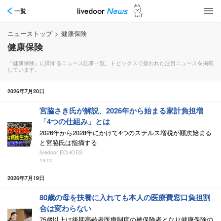
一覧
ニューストップ
>
健康保険
健康保険
『健康保険』に関するニュース記事一覧。トピックスで扱われた注目ニュースを掲載
しています。
2026年7月20日
宮脇さき氏が解説、2026年から始まる家計負担増
「4つの仕組み」とは
2026年から2028年にかけて4つのステルス増税が順次始まる
と宮脇氏は指摘する
livedoor ECHOES
19:00
2026年7月19日
80歳の母を扶養に入れても本人の医療費窓口負担割
合は変わらない
75歳以上は後期高齢者医療制度の被保険者となり健康保険の