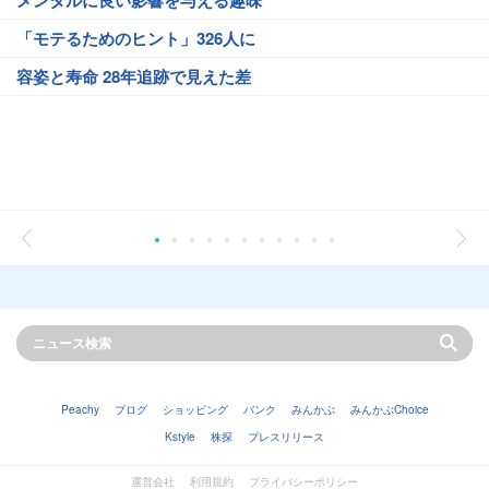
メンタルに良い影響を与える趣味
「モテるためのヒント」326人に
容姿と寿命 28年追跡で見えた差
Peachy
ブログ
ショッピング
バンク
みんかぶ
みんかぶChoice
Kstyle
株探
プレスリリース
運営会社
利用規約
プライバシーポリシー