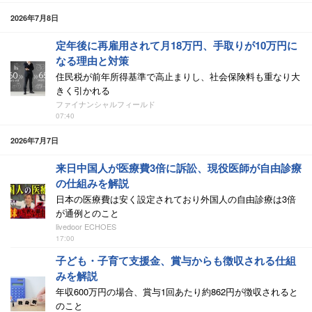
2026年7月8日
定年後に再雇用されて月18万円、手取りが10万円に
なる理由と対策
住民税が前年所得基準で高止まりし、社会保険料も重なり大
きく引かれる
ファイナンシャルフィールド
07:40
2026年7月7日
来日中国人が医療費3倍に訴訟、現役医師が自由診療
の仕組みを解説
日本の医療費は安く設定されており外国人の自由診療は3倍
が通例とのこと
livedoor ECHOES
17:00
子ども・子育て支援金、賞与からも徴収される仕組
みを解説
年収600万円の場合、賞与1回あたり約862円が徴収されると
のこと