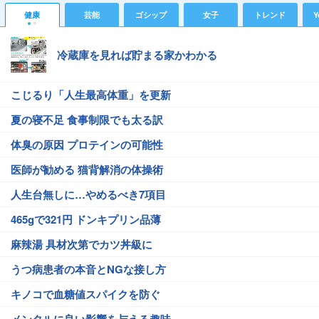
健康
芸能
ゴシップ
女子
トレンド
Y
冷蔵庫を見れば貯まる家かわかる
こじるり「人生最高体重」を更新
夏の寝不足 食事制限でも太る訳
体臭の原因 プロテインの可能性
医師が勧める 猫背解消の体操術
人生台無しに…やめるべき7項目
465gで321円 ドンキプリン品薄
麻辣湯 具材次第でカツ丼級に
うつ病患者の本音とNGな接し方
キノコで血糖値スパイクを防ぐ