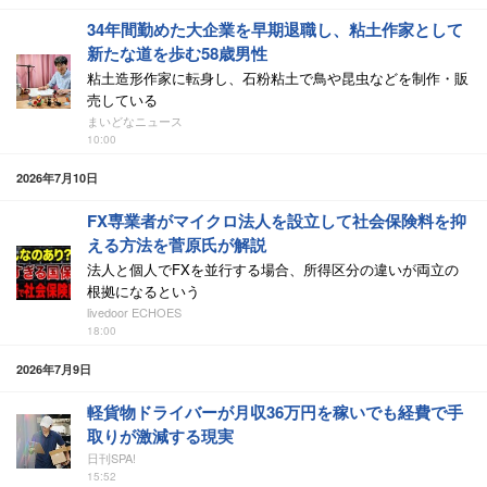
34年間勤めた大企業を早期退職し、粘土作家として
新たな道を歩む58歳男性
粘土造形作家に転身し、石粉粘土で鳥や昆虫などを制作・販
売している
まいどなニュース
10:00
2026年7月10日
FX専業者がマイクロ法人を設立して社会保険料を抑
える方法を菅原氏が解説
法人と個人でFXを並行する場合、所得区分の違いが両立の
根拠になるという
livedoor ECHOES
18:00
2026年7月9日
軽貨物ドライバーが月収36万円を稼いでも経費で手
取りが激減する現実
日刊SPA!
15:52