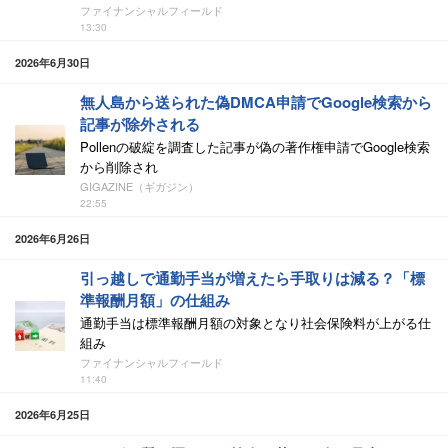
ファイナンシャルフィールド
13:30
2026年6月30日
無人島から送られた偽DMCA申請でGoogle検索から
記事が除外される
Pollenの破綻を調査した記事が偽の著作権申請でGoogle検索
から削除され
GIGAZINE（ギガジン）
22:55
2026年6月26日
引っ越しで通勤手当が増えたら手取りは減る？「標
準報酬月額」の仕組み
通勤手当は標準報酬月額の対象となり社会保険料が上がる仕
組み
ファイナンシャルフィールド
11:40
2026年6月25日