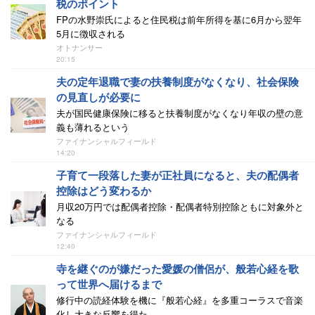
税のポイント
FPの水野崇氏によると住民税は前年所得を基に6月から翌年
5月に徴収される
オトナンサー
20:15
夫の定年退職で妻の扶養制度がなくなり、社会保険
の見直しが必要に
夫が国民健康保険に移ると扶養制度がなくなり年収の壁の意
義も薄れるという
ファイナンシャルフィールド
14:20
子育て一段落した妻が正社員になると、夫の配偶者
控除はどう変わるか
月収20万円では配偶者控除・配偶者特別控除ともに対象外と
なる
ファイナンシャルフィールド
12:40
寺を継ぐのが嫌だった愛媛の僧侶が、般若心経を歌
って世界へ届けるまで
修行中の読経体験を機に『般若心経』を多重コーラスで音楽
化し大きな反響を得た