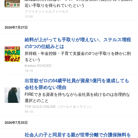
近い手取りを得られていたという
ファイナンシャルフィールド
12:40
2026年7月27日
給料が上がっても手取りが増えない、ステルス増税
の3つの仕組みとは
所得税・年金控除・子育て支援金の3つが手取りを静かに削
るという
livedoor ECHOES
18:15
出世欲ゼロの54歳平社員が資産1億円を達成しても
会社を辞めない理由
FIREできる資産を持ちながら会社員を続けるのは合理的な
選択とのこと
THE GOLD ONLINE（ゴールドオンライン）
09:15
2026年7月25日
社会人の子と同居する親が世帯分離で介護保険料を