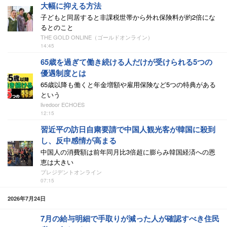
大幅に抑える方法
子どもと同居すると非課税世帯から外れ保険料が約2倍にな
るとのこと
THE GOLD ONLINE（ゴールドオンライン）
14:45
65歳を過ぎて働き続ける人だけが受けられる5つの
優遇制度とは
65歳以降も働くと年金増額や雇用保険など5つの特典がある
という
livedoor ECHOES
12:15
習近平の訪日自粛要請で中国人観光客が韓国に殺到
し、反中感情が高まる
中国人の消費額は前年同月比3倍超に膨らみ韓国経済への恩
恵は大きい
プレジデントオンライン
07:15
2026年7月24日
7月の給与明細で手取りが減った人が確認すべき住民