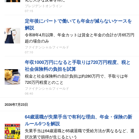
プレジデントオンライン
07:15
定年後にパートで働いても年金が減らないケースを
解説
令和8年4月以降、年金カットは賃金と年金の合計が月65万円
超の場合のみ
ファイナンシャルフィールド
07:10
年収1000万円になると手取りは720万円程度、税と
社会保険料の負担を試算
税金と社会保険料の合計負担は約280万円で、手取りは年
720万円程度とのこと
ファイナンシャルフィールド
06:40
2026年7月23日
64歳退職が失業手当で有利な理由、年金・保険の新
ルール5つを解説
失業手当は64歳退職と65歳退職で受給方法が異なるなど、選
択次第で損得が生じるという