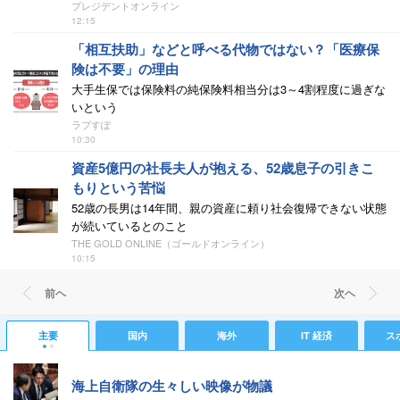
プレジデントオンライン
12:15
「相互扶助」などと呼べる代物ではない？「医療保
険は不要」の理由
大手生保では保険料の純保険料相当分は3～4割程度に過ぎな
いという
ラブすぽ
10:30
資産5億円の社長夫人が抱える、52歳息子の引きこ
もりという苦悩
52歳の長男は14年間、親の資産に頼り社会復帰できない状態
が続いているとのこと
THE GOLD ONLINE（ゴールドオンライン）
10:15
前ヘ
次ヘ
主要
国内
海外
IT 経済
ス
海上自衛隊の生々しい映像が物議