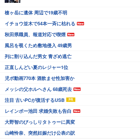
槍ヶ岳に遺体 周辺で19歳不明
イチョウ並木で54本一斉に枯れる
秋田県職員、報道対応で喫煙
風呂を覗くため敷地侵入 49歳男
列に割り込んだ男女 青ざめ逃亡
正直しんどい夏のレジャー1位
児ポ動画770本 酒飲ませ性加害か
メッシの父ホルヘさん 68歳死去
注目 古いPCが復活するUSB
レインボー池田 求婚失敗も告白
大野智のびっしりタトゥーに異変
山崎怜奈、突然妊娠だけ公表の訳