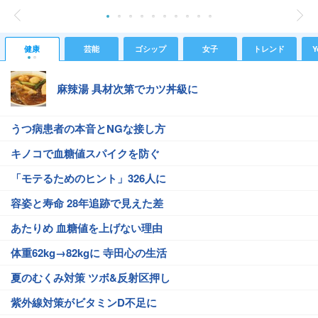
健康
芸能
ゴシップ
女子
トレンド
Y
麻辣湯 具材次第でカツ丼級に
うつ病患者の本音とNGな接し方
キノコで血糖値スパイクを防ぐ
「モテるためのヒント」326人に
容姿と寿命 28年追跡で見えた差
あたりめ 血糖値を上げない理由
体重62kg→82kgに 寺田心の生活
夏のむくみ対策 ツボ&反射区押し
紫外線対策がビタミンD不足に