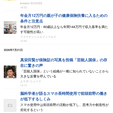
livedoor ECHOES
18:22
年金月12万円の親が子の健康保険扶養に入るための
条件と注意点
年金月12万円・60歳以上なら年間144万円で収入基準を満た
す可能性が高い
ファイナンシャルフィールド
14:20
2026年7月21日
真栄田賢が保険証の写真を投稿「芸能人国保」の存
在に驚きの声
「芸能人国保」という組織が一般に知られていないことから
大きな反響を呼んでいる
よろず~ニュース
14:10
脳科学者が語るスマホ長時間使用で前頭前野の働き
が低下するしくみ
スマホ使用中は前頭前野の活動が低下し、思考力や創造性が
劣化するという