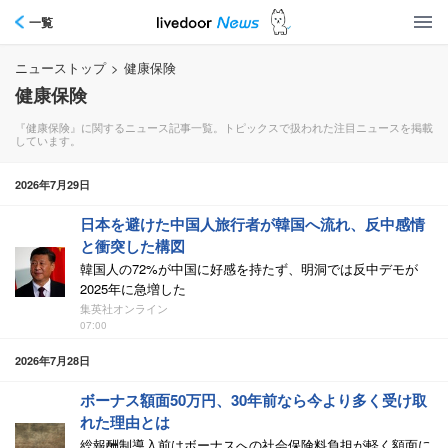
一覧
ニューストップ
>
健康保険
健康保険
『健康保険』に関するニュース記事一覧。トピックスで扱われた注目ニュースを掲載
しています。
2026年7月29日
日本を避けた中国人旅行者が韓国へ流れ、反中感情
と衝突した構図
韓国人の72%が中国に好感を持たず、明洞では反中デモが
2025年に急増した
集英社オンライン
07:00
2026年7月28日
ボーナス額面50万円、30年前なら今より多く受け取
れた理由とは
総報酬制導入前はボーナスへの社会保険料負担が軽く額面に