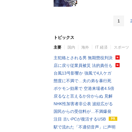
1
トピックス
主要
国内
海外
IT 経済
スポーツ
主犯格とされる男 無期懲役判決
店に戻り従業員被災 法的責任も
台風13号影響か 強風で4人ケガ
態度に不満で…夫の弟を暴行死
ポケモン効果で 空港来場者4.5倍
戻るなと言えるか分からぬ 見解
NHK性加害者非公表 波紋広がる
国民からの受信料が…不満爆発
注目 古いPCが復活するUSB
駅で流れた「不適切音声」に声明