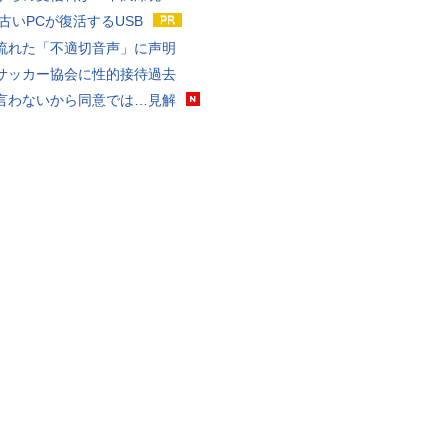
 古いPCが復活するUSB
流れた「不適切音声」に声明
サッカー協会に性的接待過去
言わないから同意では…見解