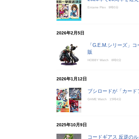
Entame Plex
9時0分
2026年2月5日
「G.E.M.シリーズ」コ
販
HOBBY Watch
8時0分
2026年1月12日
ブシロードが「カード
GAME Watch
15時4分
2025年10月9日
コードギアス 反逆のルル