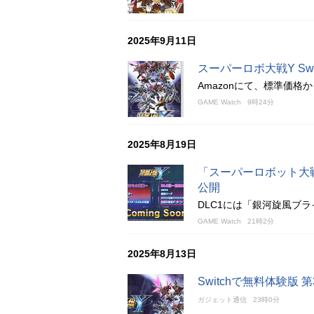
2025年9月11日
スーパーロボ大戦Y Swi
Amazonにて、標準価格
GAME Watch
9時24分
2025年8月19日
「スーパーロボット大戦
公開
DLC1には「銀河旋風ブ
GAME Watch
21時2分
2025年8月13日
Switchで無料体験版 
ガジェット通信
23時0分