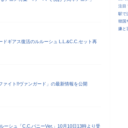
注目
駅で
韓国
嫌と
ードギアス復活のルルーシュ L.L.&C.C.セット再
ファイト!!ヴァンガード」の最新情報を公開
ーシュ「C.C.バニーVer.」10月10日13時より受