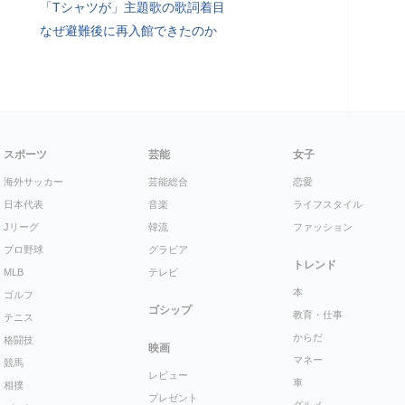
「Tシャツが」主題歌の歌詞着目
なぜ避難後に再入館できたのか
スポーツ
芸能
女子
海外サッカー
芸能総合
恋愛
日本代表
音楽
ライフスタイル
Jリーグ
韓流
ファッション
プロ野球
グラビア
トレンド
MLB
テレビ
本
ゴルフ
ゴシップ
教育・仕事
テニス
からだ
格闘技
映画
マネー
競馬
レビュー
車
相撲
プレゼント