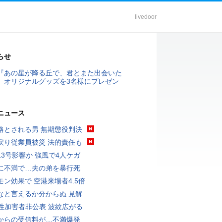
livedoor
らせ
『あの星が降る丘で、君とまた出会いた
』オリジナルグッズを3名様にプレゼン
ニュース
格とされる男 無期懲役判決
戻り従業員被災 法的責任も
13号影響か 強風で4人ケガ
に不満で…夫の弟を暴行死
モン効果で 空港来場者4.5倍
なと言えるか分からぬ 見解
K性加害者非公表 波紋広がる
からの受信料が…不満爆発