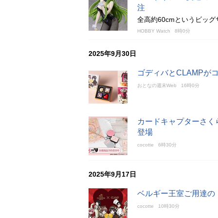
注
全高約60cmというビッグ
HOBBY Watch
8時0分
2025年9月30日
ゴディバとCLAMPが
おとなの週末Web
16時0分
カードキャプターさく
登場
cocotte
6時30分
2025年9月17日
ベルギー王室ご用達の
cocotte
10時30分