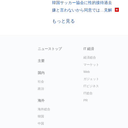
韓国サッカー協会に性的接待過去
嫌と言わないから同意では…見解
もっと見る
ニューストップ
IT 経済
経済総合
主要
マーケット
Web
国内
ガジェット
社会
ITビジネス
政治
IT総合
海外
PR
海外総合
韓国
中国