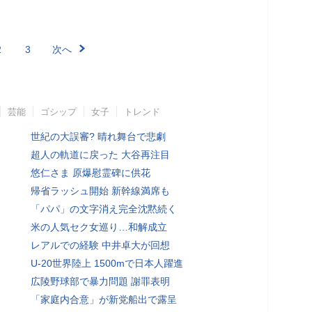
2
3
次へ
芸能
ゴシップ
女子
トレンド
世紀の大誤審? 晴れ舞台で悲劇
超人の軌道に戻った 大谷再注目
悠仁さま 原爆慰霊碑に供花
帰省ラッシュ開始 新幹線満席も
「パパ」の文字消え完全沈黙続く
米の人気セク女巡り…和解成立
レアルでの経験 中井卓大が回想
U-20世界陸上 1500mで日本人躍進
広陵野球部で暴力問題 謝罪表明
「家庭内合意」が新党船出で露呈