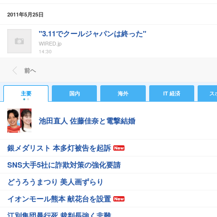
2011年5月25日
"3.11でクールジャパンは終った"
WIRED.jp
14:30
前ヘ
主要
国内
海外
IT 経済
ス
池田直人 佐藤佳奈と電撃結婚
銀メダリスト 本多灯被告を起訴
SNS大手5社に詐欺対策の強化要請
どうろうまつり 美人画ずらり
イオンモール熊本 献花台を設置
江別集団暴行死 裁判長強く非難