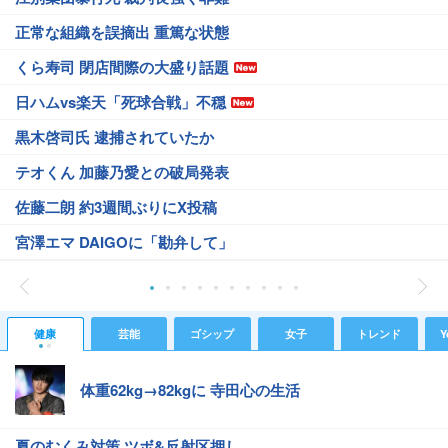
正常な組織を誤摘出 重篤な状態
くら寿司 閉店間際の大盛り話題
日ハムvs楽天「死球合戦」不穏
黒木啓司氏 逮捕されていたか
テオくん 加藤乃愛との破局発表
佐藤二朗 約3週間ぶりにX投稿
宮澤エマ DAIGOに「勘弁して」
健康
芸能
ゴシップ
女子
トレンド
Y
体重62kg→82kgに 寺田心の生活
夏のむくみ対策 ツボ&反射区押し