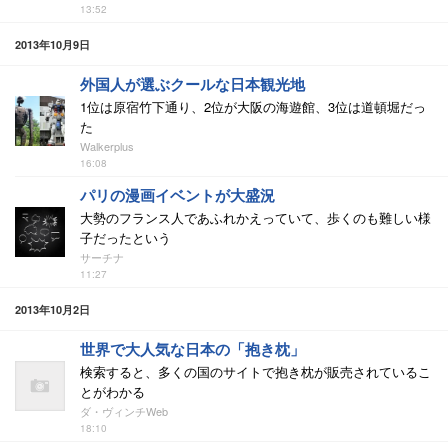
13:52
2013年10月9日
外国人が選ぶクールな日本観光地
1位は原宿竹下通り、2位が大阪の海遊館、3位は道頓堀だっ
た
Walkerplus
16:08
パリの漫画イベントが大盛況
大勢のフランス人であふれかえっていて、歩くのも難しい様
子だったという
サーチナ
11:27
2013年10月2日
世界で大人気な日本の「抱き枕」
検索すると、多くの国のサイトで抱き枕が販売されているこ
とがわかる
ダ・ヴィンチWeb
18:10