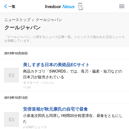
一覧
ニューストップ
>
クールジャパン
クールジャパン
『クールジャパン』に関するニュース記事一覧。トピックスで扱われた注目ニュース
を掲載しています。
2013年10月20日
美しすぎる日本の美術品ECサイト
商品カテゴリ「SWORDS」では、長刀・脇差・短刀などの
日本刀が販売されている
ギズモード・ジャパン
17:00
2013年10月13日
安倍首相が秋元康氏の自宅で昼食
小泉進次郎氏も同席し1時間20分程度滞在、昼食をともにし
た
J-CASTニュース