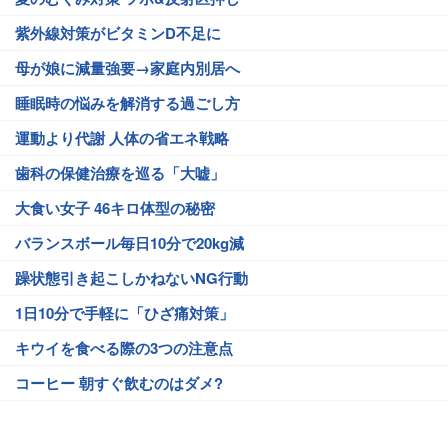
紫外線対策がビタミンD不足に
母が娘に減量強要→家庭内別居へ
睡眠時の悩みを解消する過ごし方
運動より代謝 人体の省エネ戦略
歯科の保健治療を巡る「大嘘」
大食い女子 46キロ体型の秘密
バランスボール毎日10分で20kg減
躁状態引き起こしかねないNG行動
1日10分で手軽に「ひざ痛対策」
キウイを食べる際の3つの注意点
コーヒー 朝すぐ飲むのはダメ?