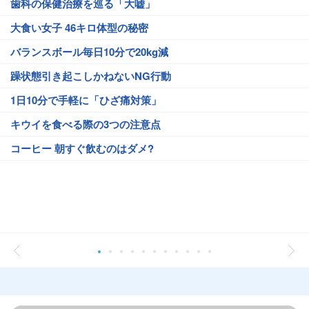
歯科の保健治療を巡る「大嘘」
大食い女子 46キロ体型の秘密
バランスボール毎日10分で20kg減
躁状態引き起こしかねないNG行動
1日10分で手軽に「ひざ痛対策」
キウイを食べる際の3つの注意点
コーヒー 朝すぐ飲むのはダメ?