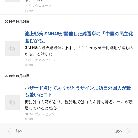
トピックニュース
11:00
2014年10月26日
池上彰氏 SNH48が開催した総選挙に「中国の民主化
進むかも」
SNH48の選抜総選挙に触れ、「ここから民主化運動が進むの
かも」と話した
スポニチアネックス
18:08
2014年10月24日
ハザード点けてありがとうサイン…訪日外国人が最
も驚いたコト
街にはゴミ箱があり、観光地ではゴミを持ち帰るルールが浸
透していると感心
NEWSポストセブン
16:00
前ヘ
次ヘ