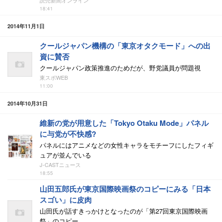
読売新聞オンライン
18:41
2014年11月1日
クールジャパン機構の「東京オタクモード」への出
資に賛否
クールジャパン政策推進のためだが、野党議員が問題視
東スポWEB
11:00
2014年10月31日
維新の党が用意した「Tokyo Otaku Mode」パネル
に与党が不快感?
パネルにはアニメなどの女性キャラをモチーフにしたフィギ
ュアが並んでいる
J-CASTニュース
18:55
山田五郎氏が東京国際映画祭のコピーにみる「日本
スゴい」に皮肉
山田氏が話すきっかけとなったのが「第27回東京国際映画
祭」のコピー