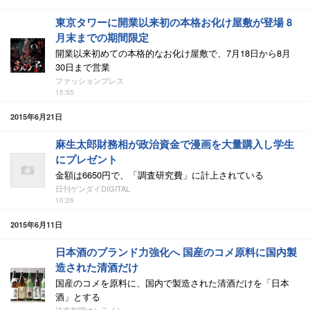
東京タワーに開業以来初の本格お化け屋敷が登場 8
月末までの期間限定
開業以来初めての本格的なお化け屋敷で、7月18日から8月
30日まで営業
ファッションプレス
15:55
2015年6月21日
麻生太郎財務相が政治資金で漫画を大量購入し学生
にプレゼント
金額は6650円で、「調査研究費」に計上されている
日刊ゲンダイDIGITAL
10:26
2015年6月11日
日本酒のブランド力強化へ 国産のコメ原料に国内製
造された清酒だけ
国産のコメを原料に、国内で製造された清酒だけを「日本
酒」とする