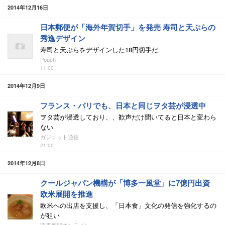
2014年12月16日
日本郵便が「海外年賀切手」を発売 寿司と天ぷらの
秀逸デザイン
寿司と天ぷらをデザインした18円切手だ
Pouch
11:00
2014年12月9日
フランス・パリでも、日本と同じヲタ芸が浸透中
ヲタ芸が浸透しており、、歓声だけ聞いてると日本と変わら
ない
ガジェット通信
21:00
2014年12月8日
クールジャパン機構が「博多一風堂」に7億円出資
欧米展開を推進
欧米への出店を支援し、「日本食」文化の発信を強化するの
が狙い