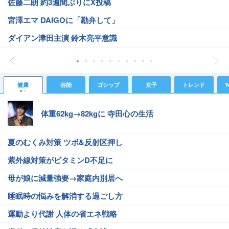
佐藤二朗 約3週間ぶりにX投稿
宮澤エマ DAIGOに「勘弁して」
ダイアン津田主演 鈴木亮平意識
健康
芸能
ゴシップ
女子
トレンド
Y
体重62kg→82kgに 寺田心の生活
夏のむくみ対策 ツボ&反射区押し
紫外線対策がビタミンD不足に
母が娘に減量強要→家庭内別居へ
睡眠時の悩みを解消する過ごし方
運動より代謝 人体の省エネ戦略