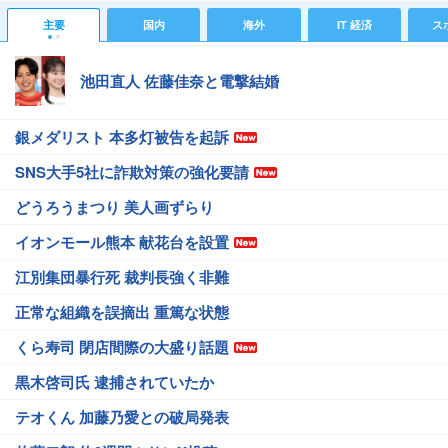
主要
国内
海外
IT 経済
ス
池田直人 佐藤佳奈と電撃結婚
銀メダリスト 本多灯被告を起訴
SNS大手5社に詐欺対策の強化要請
どうろうまつり 美人画ずらり
イオンモール熊本 献花台を設置
江別集団暴行死 裁判長強く非難
正常な組織を誤摘出 重篤な状態
くら寿司 閉店間際の大盛り話題
黒木啓司氏 逮捕されていたか
テオくん 加藤乃愛との破局発表