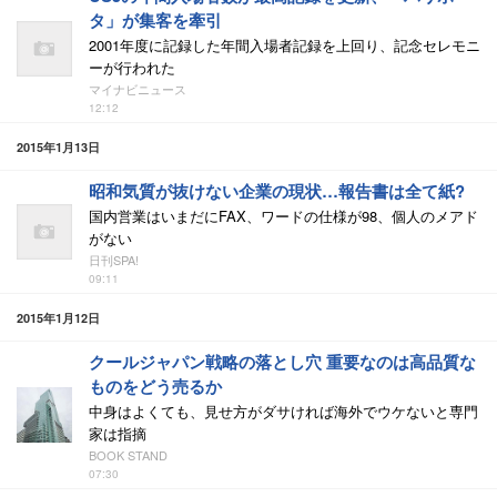
タ」が集客を牽引
2001年度に記録した年間入場者記録を上回り、記念セレモニ
ーが行われた
マイナビニュース
12:12
2015年1月13日
昭和気質が抜けない企業の現状…報告書は全て紙?
国内営業はいまだにFAX、ワードの仕様が98、個人のメアド
がない
日刊SPA!
09:11
2015年1月12日
クールジャパン戦略の落とし穴 重要なのは高品質な
ものをどう売るか
中身はよくても、見せ方がダサければ海外でウケないと専門
家は指摘
BOOK STAND
07:30