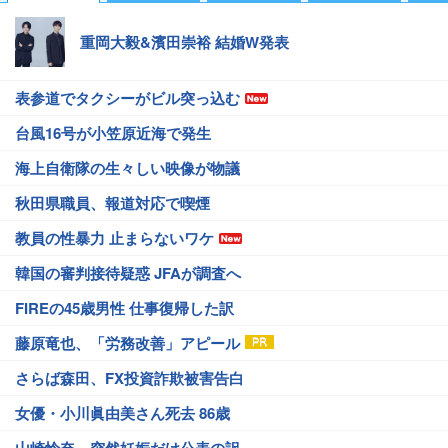
重岡大毅&濱田崇裕 結婚W発表
表参道でタクシーがビル突っ込む
台風16号が小笠原近海で発生
海上自衛隊の生々しい映像が物議
秋田県職員、報道対応で喫煙
教員の性暴力 止まらないワケ
韓国の審判接待疑惑 JFAが調査へ
FIREの45歳男性 仕事復帰した訳
藤原竜也、「労務改善」アピール
さらば森田、FX投資詐欺被害告白
女優・小川眞由美さん死去 86歳