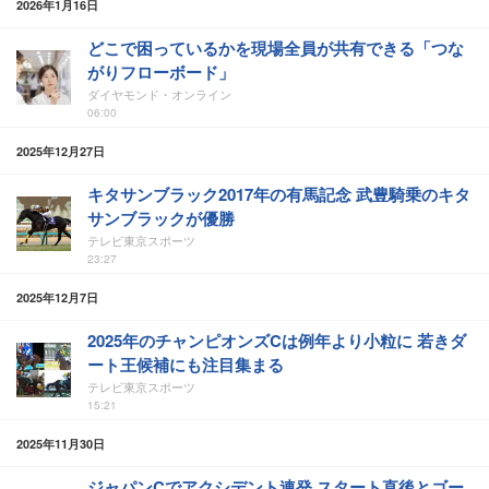
2026年1月16日
どこで困っているかを現場全員が共有できる「つな
がりフローボード」
ダイヤモンド・オンライン
06:00
2025年12月27日
キタサンブラック2017年の有馬記念 武豊騎乗のキタ
サンブラックが優勝
テレビ東京スポーツ
23:27
2025年12月7日
2025年のチャンピオンズCは例年より小粒に 若きダ
ート王候補にも注目集まる
テレビ東京スポーツ
15:21
2025年11月30日
ジャパンCでアクシデント連発 スタート直後とゴー