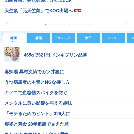
山崎怜奈、突然妊娠だけ公表の訳
天竺鼠「元天竺鼠」でKOC出場へ
健康
芸能
ゴシップ
女子
トレンド
Y
465gで321円 ドンキプリン品薄
麻辣湯 具材次第でカツ丼級に
うつ病患者の本音とNGな接し方
キノコで血糖値スパイクを防ぐ
メンタルに良い影響を与える趣味
「モテるためのヒント」326人に
容姿と寿命 28年追跡で見えた差