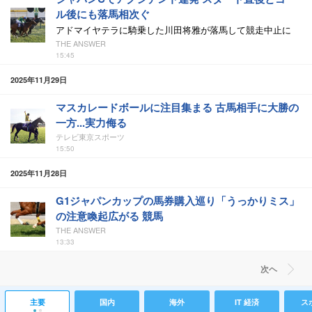
ル後にも落馬相次ぐ
アドマイヤテラに騎乗した川田将雅が落馬して競走中止に
THE ANSWER
15:45
2025年11月29日
マスカレードボールに注目集まる 古馬相手に大勝の
一方...実力侮る
テレビ東京スポーツ
15:50
2025年11月28日
G1ジャパンカップの馬券購入巡り「うっかりミス」
の注意喚起広がる 競馬
THE ANSWER
13:33
次ヘ
主要
国内
海外
IT 経済
ス