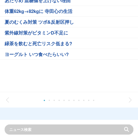
あたりめ 血糖値を上げない理由
体重62kg→82kgに 寺田心の生活
夏のむくみ対策 ツボ&反射区押し
紫外線対策がビタミンD不足に
緑茶を飲むと死亡リスク低まる?
ヨーグルト いつ食べたらいい?