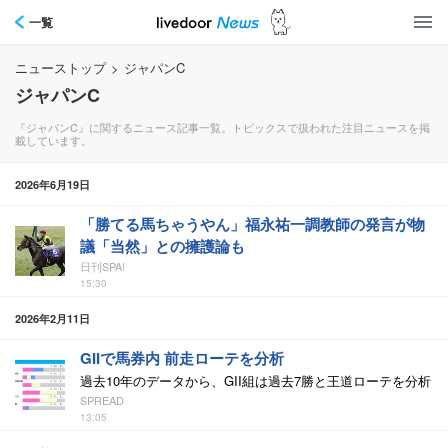
一覧
ニューストップ
>
ジャパンC
ジャパンC
『ジャパンC』に関するニュース記事一覧。トピックスで扱われた注目ニュースを掲
載しています。
2026年6月19日
「勝てる馬ちゃうやん」福永祐一調教師の発言が物
議「当然」との擁護論も
日刊SPA!
15:30
2026年2月11日
GIIで馬券内 前走ローテを分析
過去10年のデータから、GII組は過去7勝と王道ローテを分析
SPREAD
13:05