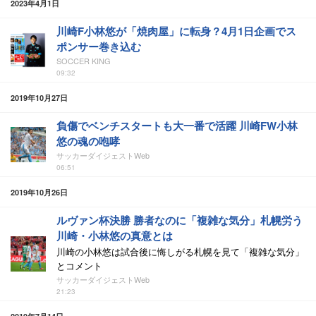
2023年4月1日
川崎F小林悠が「焼肉屋」に転身？4月1日企画でス
ポンサー巻き込む
SOCCER KING
09:32
2019年10月27日
負傷でベンチスタートも大一番で活躍 川崎FW小林
悠の魂の咆哮
サッカーダイジェストWeb
06:51
2019年10月26日
ルヴァン杯決勝 勝者なのに「複雑な気分」札幌労う
川崎・小林悠の真意とは
川崎の小林悠は試合後に悔しがる札幌を見て「複雑な気分」
とコメント
サッカーダイジェストWeb
21:23