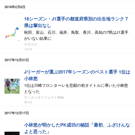
2018年2月6日
18シーズン・J1選手の都道府県別の出生地ランク 7
県は輩出なし
秋田、富山、石川、福井、鳥取、香川、高知の7県はJ1選手
がいない結果に
ゲキサカ
19:46
2017年12月21日
Jリーガーが選ぶ2017年シーズンのベスト選手 1位は
小林悠
1位は川崎フロンターレを悲願の初タイトルに導いた小林悠
となった
サッカーダイジェストWeb
06:30
2017年12月17日
小林悠が明かしたPK成功の秘話「最初、ふざけんな
よと思った」