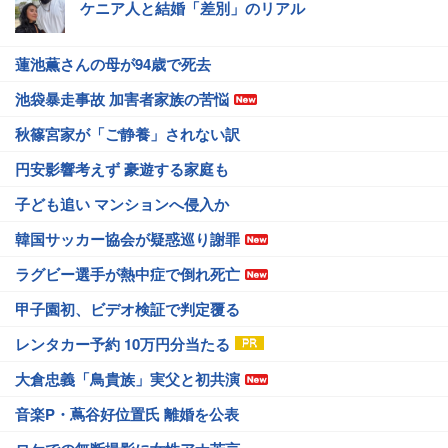
ケニア人と結婚「差別」のリアル
蓮池薫さんの母が94歳で死去
池袋暴走事故 加害者家族の苦悩
秋篠宮家が「ご静養」されない訳
円安影響考えず 豪遊する家庭も
子ども追い マンションへ侵入か
韓国サッカー協会が疑惑巡り謝罪
ラグビー選手が熱中症で倒れ死亡
甲子園初、ビデオ検証で判定覆る
レンタカー予約 10万円分当たる
大倉忠義「鳥貴族」実父と初共演
音楽P・蔦谷好位置氏 離婚を公表