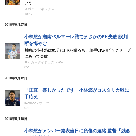
いう
スポニチアネックス
10:47
2018年9月27日
小林悠が湘南ベルマーレ戦でまさかのPK失敗 誤判
断を悔やむ
川崎の小林悠は85分にPKを蹴るも、相手GKのビッグセーブ
にあって失敗
サッカーダイジェストWeb
05:30
2018年9月12日
「正直、楽しかったです」小林悠がコスタリカ戦に
手応え
livedoorスポーツ
07:30
2018年5月18日
小林悠がメンバー発表当日に負傷の連絡 監督「残念