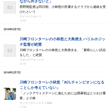
ながら外さないと」
西野朗監督は同日朝、小林悠の所属するクラブから連絡を受
けたという
デイリースポーツ
13:53
2018年3月7日
川崎フロンターレの小林悠と大島僚太 ハリルホジッ
チ監督が絶賛
川崎フロンターレの小林悠と大島僚太を、「素晴らしい試合
をした」と絶賛
スポニチアネックス
21:00
2018年2月7日
川崎フロンターレ小林悠「ACLチャンピオンになる
ことしか考えていない」
「ノックアウトステージに進むためには開幕戦はとりわけ重
要」と小林
サッカーダイジェストWeb
17:52