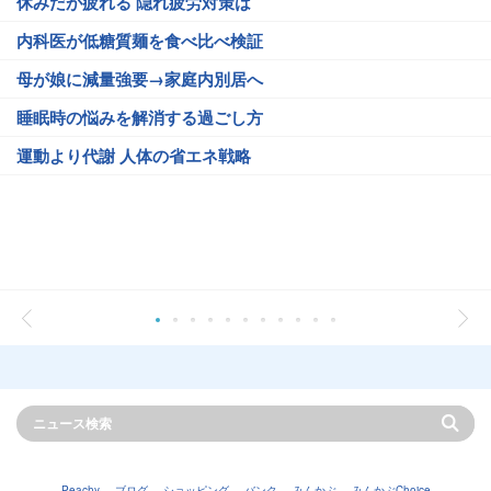
休みだが疲れる 隠れ疲労対策は
内科医が低糖質麺を食べ比べ検証
母が娘に減量強要→家庭内別居へ
睡眠時の悩みを解消する過ごし方
運動より代謝 人体の省エネ戦略
Peachy
ブログ
ショッピング
バンク
みんかぶ
みんかぶChoice