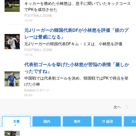
キッカーを務めた小林悠は、息子に聞いていたキックコース
でPKを成功させた
FOOTBALL ZONE
15:40
元Jリーガーの韓国代表DFが小林悠を評価「彼のプ
レーは脅威になる」
元Jリーガーの韓国代表DFキム・ミヌは、小林悠を評価
FOOTBALL ZONE
10:10
代表初ゴールを挙げた小林悠が苦悩の表情「厳しか
ったですね」
中国戦では代表初ゴールを決め、韓国戦ではPKで得点を挙
げた小林
livedoorスポーツ
08:50
次ヘ
主要
国内
海外
IT 経済
ス