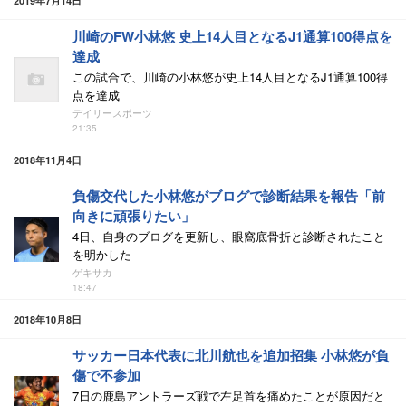
2019年7月14日
川崎のFW小林悠 史上14人目となるJ1通算100得点を
達成
この試合で、川崎の小林悠が史上14人目となるJ1通算100得
点を達成
デイリースポーツ
21:35
2018年11月4日
負傷交代した小林悠がブログで診断結果を報告「前
向きに頑張りたい」
4日、自身のブログを更新し、眼窩底骨折と診断されたこと
を明かした
ゲキサカ
18:47
2018年10月8日
サッカー日本代表に北川航也を追加招集 小林悠が負
傷で不参加
7日の鹿島アントラーズ戦で左足首を痛めたことが原因だと