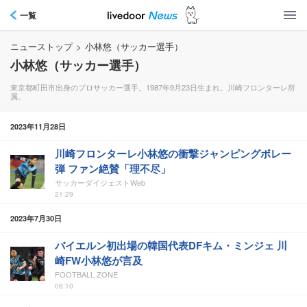
一覧
ニューストップ
>
小林悠（サッカー選手）
小林悠（サッカー選手）
東京都町田市出身のプロサッカー選手。1987年9月23日生まれ。川崎フロンターレ所
属。
2023年11月28日
川崎フロンターレ小林悠の衝撃ジャンピングボレー
弾 ファン絶賛「理不尽」
サッカーダイジェストWeb
21:29
2023年7月30日
バイエルン初出場の韓国代表DFキム・ミンジェ 川
崎FW小林悠が言及
FOOTBALL ZONE
06:10