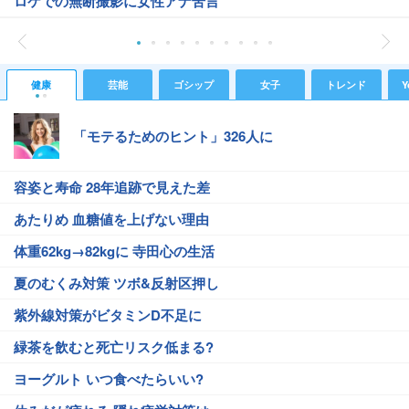
ロケでの無断撮影に女性アナ苦言
健康
芸能
ゴシップ
女子
トレンド
Y
「モテるためのヒント」326人に
容姿と寿命 28年追跡で見えた差
あたりめ 血糖値を上げない理由
体重62kg→82kgに 寺田心の生活
夏のむくみ対策 ツボ&反射区押し
紫外線対策がビタミンD不足に
緑茶を飲むと死亡リスク低まる?
ヨーグルト いつ食べたらいい?