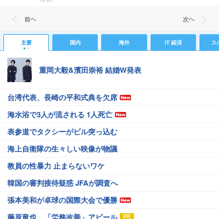
16:45
前ヘ
次ヘ
主要
国内
海外
IT 経済
ス
重岡大毅&濱田崇裕 結婚W発表
台湾代表、長崎の平和式典を欠席
海水浴で3人が流される 1人死亡
表参道でタクシーがビル突っ込む
海上自衛隊の生々しい映像が物議
教員の性暴力 止まらないワケ
韓国の審判接待疑惑 JFAが調査へ
張本美和が卓球の国際大会で優勝
藤原竜也、「労務改善」アピール