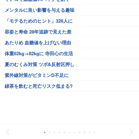
メンタルに良い影響を与える趣味
「モテるためのヒント」326人に
容姿と寿命 28年追跡で見えた差
あたりめ 血糖値を上げない理由
体重62kg→82kgに 寺田心の生活
夏のむくみ対策 ツボ&反射区押し
紫外線対策がビタミンD不足に
緑茶を飲むと死亡リスク低まる?