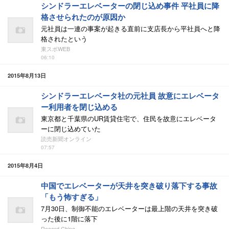
シンドラーエレベーターの閉じ込め事件 平社員に降
格させられたのが原因か
元社員は一連の事案が起きる直前に支店長から平社員へと降
格されたという
東スポWEB
06:10
2015年8月13日
シンドラーエレベータ社の元社員 故意にエレベータ
ー利用者を閉じ込める
東京都と千葉県のUR賃貸住宅で、住民を故意にエレベータ
ーに閉じ込めていた
読売新聞オンライン
07:57
2015年8月4日
中国でエレベーターが天井を突き破り落下する事故
「もう怖すぎる」
7月30日、制御不能のエレベーターは最上階の天井を突き破
った後に1階に落下
Record China