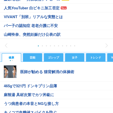
人気YouTuber 白ビキニ加工否定
VIVANT「別班」リアルな実態とは
パー子の認知症 老老介護に不安
山崎怜奈、突然妊娠だけ公表の訳
健康
芸能
ゴシップ
女子
トレンド
Y
医師が勧める 猫背解消の体操術
465gで321円 ドンキプリン品薄
麻辣湯 具材次第でカツ丼級に
うつ病患者の本音とNGな接し方
キノコで血糖値スパイクを防ぐ