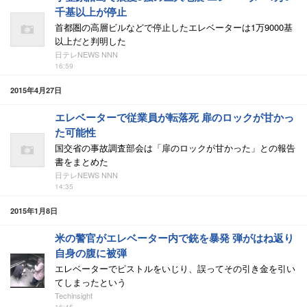
千基以上が停止
首都圏の高層ビルなどで停止したエレベーターは1万9000基
以上だと判明した
日テレNEWS NNN
16:59
2015年4月27日
エレベーターで従業員が転落死 扉のロックが甘かっ
た可能性
国交省の事故調査部会は「扉のロックが甘かった」との報告
書をまとめた
日テレNEWS NNN
14:35
2015年1月8日
米の警官がエレベーター内で銃を暴発 弾がはね返り
自身の腹に被弾
エレベーターでピストルをいじり、誤ってその引き金を引い
てしまったという
Techinsight