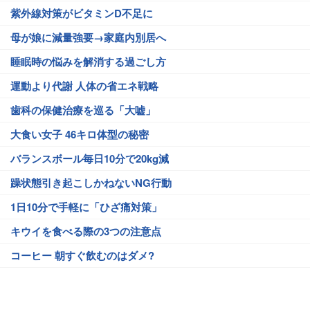
紫外線対策がビタミンD不足に
母が娘に減量強要→家庭内別居へ
睡眠時の悩みを解消する過ごし方
運動より代謝 人体の省エネ戦略
歯科の保健治療を巡る「大嘘」
大食い女子 46キロ体型の秘密
バランスボール毎日10分で20kg減
躁状態引き起こしかねないNG行動
1日10分で手軽に「ひざ痛対策」
キウイを食べる際の3つの注意点
コーヒー 朝すぐ飲むのはダメ?