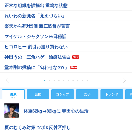
正常な組織を誤摘出 重篤な状態
れいわの新党名「覚えづらい」
楽天から死球5個 新庄監督が苦言
マイケル・ジャクソン来日秘話
ヒコロヒー 割引お握り買わない
神田うの「三角ハゲ」治療法告白
堂本剛の投稿に「匂わせなの?」
健康
芸能
ゴシップ
女子
トレンド
Y
体重62kg→82kgに 寺田心の生活
夏のむくみ対策 ツボ&反射区押し