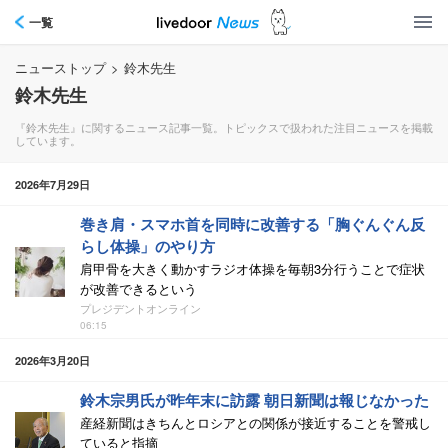
一覧
ニューストップ
>
鈴木先生
鈴木先生
『鈴木先生』に関するニュース記事一覧。トピックスで扱われた注目ニュースを掲載
しています。
2026年7月29日
巻き肩・スマホ首を同時に改善する「胸ぐんぐん反
らし体操」のやり方
肩甲骨を大きく動かすラジオ体操を毎朝3分行うことで症状
が改善できるという
プレジデントオンライン
06:15
2026年3月20日
鈴木宗男氏が昨年末に訪露 朝日新聞は報じなかった
産経新聞はきちんとロシアとの関係が接近することを警戒し
ていると指摘