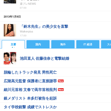
週プレNEWS
07:00
2013年1月9日
「鈴木先生」の美少女を直撃
Walkerplus
17:00
主要
国内
海外
IT 経済
ス
池田直人 佐藤佳奈と電撃結婚
脱輪したトラック発見 男性死亡
広陵高元監督 保護者に直接謝罪
細川元首相 文春で高市首相批判
銀メダリスト 本多灯被告を起訴
タイ学校銃撃 成績でストレスか