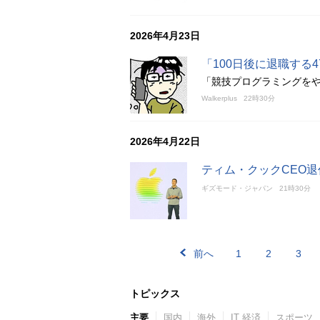
2026年4月23日
「100日後に退職する
「競技プログラミングを
Walkerplus
22時30分
2026年4月22日
ティム・クックCEO
ギズモード・ジャパン
21時30分
前へ
1
2
3
トピックス
主要
国内
海外
IT 経済
スポーツ