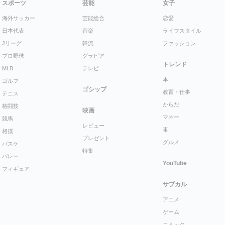
スポーツ
芸能
女子
海外サッカー
芸能総合
恋愛
日本代表
音楽
ライフスタイル
Jリーグ
韓流
ファッション
プロ野球
グラビア
トレンド
MLB
テレビ
本
ゴルフ
ゴシップ
教育・仕事
テニス
からだ
格闘技
映画
マネー
競馬
レビュー
車
相撲
プレゼント
グルメ
バスケ
特集
バレー
YouTube
フィギュア
サブカル
アニメ
ゲーム
コミック