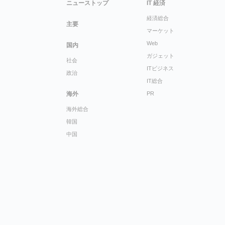
ニューストップ
IT 経済
経済総合
主要
マーケット
Web
国内
ガジェット
社会
ITビジネス
政治
IT総合
海外
PR
海外総合
韓国
中国