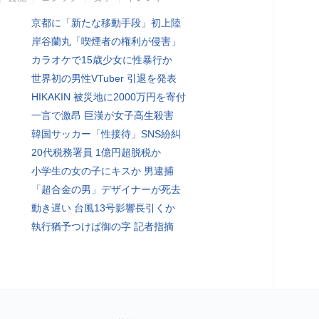
京都に「新たな移動手段」初上陸
岸谷蘭丸「喫煙者の権利が侵害」
カラオケで15歳少女に性暴行か
世界初の男性VTuber 引退を発表
HIKAKIN 被災地に2000万円を寄付
一言で激昂 巨漢が女子高生殺害
韓国サッカー「性接待」SNS紛糾
20代税務署員 1億円超脱税か
小学生の女の子にキスか 男逮捕
「超合金の男」デザイナーが死去
動き遅い 台風13号影響長引くか
執行猶予つけば御の字 記者指摘