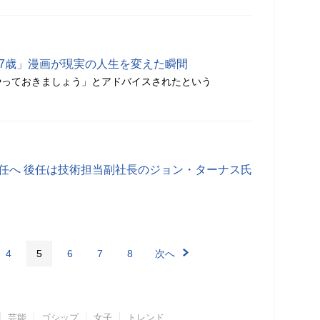
47歳」漫画が現実の人生を変えた瞬間
やっておきましょう」とアドバイスされたという
退任へ 後任は技術担当副社長のジョン・ターナス氏
4
5
6
7
8
次へ
芸能
ゴシップ
女子
トレンド