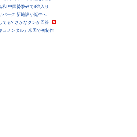
智和 中国勢撃破で8強入り
リパーク 新施設が誕生へ
してる? さかなクンが回答
キュメンタル」米国で初制作