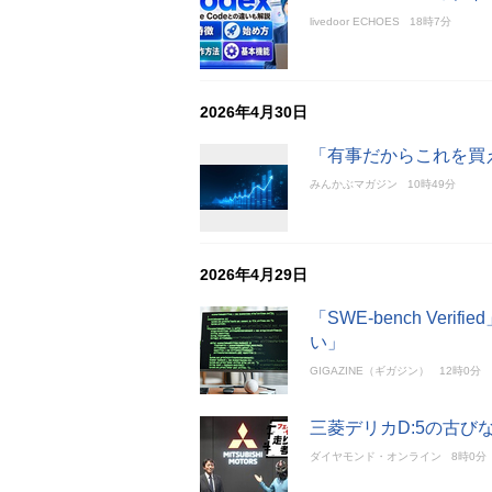
livedoor ECHOES
18時7分
2026年4月30日
「有事だからこれを買
みんかぶマガジン
10時49分
2026年4月29日
「SWE-bench Ve
い」
GIGAZINE（ギガジン）
12時0分
三菱デリカD:5の古び
ダイヤモンド・オンライン
8時0分