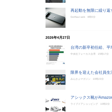
再起動を無限に繰り返
GetNavi web
8時0分
2026年4月27日
台湾の新卒初任給、平均
中央社フォーカス台湾
15時17分
限界を迎えた会社員生
みんかぶマガジン
10時23分
アシックス靴がAmaz
ライブドアショッピング
10時2分