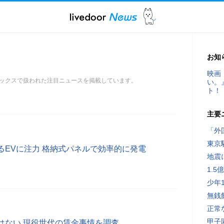
お知
映画
ックスで扱われた注目ニュースを掲載しています。
い。
ト！
主要
「外
東京
るEVに注力 格納式パネルで効率的に発電
地震
1.
少年
無銭
正常
甲子
はない 現役世代の賃金事情を調査