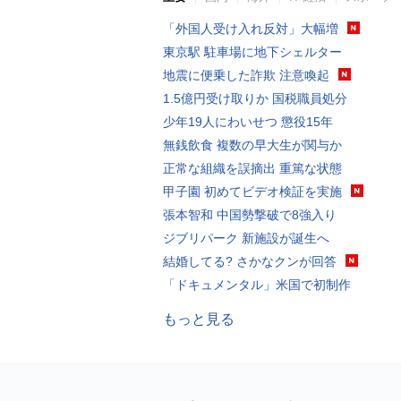
「外国人受け入れ反対」大幅増
東京駅 駐車場に地下シェルター
地震に便乗した詐欺 注意喚起
1.5億円受け取りか 国税職員処分
少年19人にわいせつ 懲役15年
無銭飲食 複数の早大生が関与か
正常な組織を誤摘出 重篤な状態
甲子園 初めてビデオ検証を実施
張本智和 中国勢撃破で8強入り
ジブリパーク 新施設が誕生へ
結婚してる? さかなクンが回答
「ドキュメンタル」米国で初制作
もっと見る