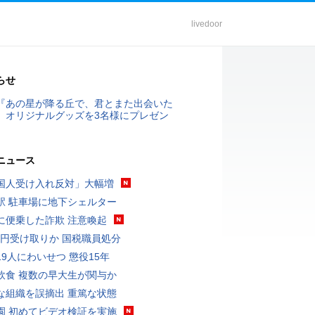
livedoor
らせ
『あの星が降る丘で、君とまた出会いた
』オリジナルグッズを3名様にプレゼン
ニュース
国人受け入れ反対」大幅増
駅 駐車場に地下シェルター
に便乗した詐欺 注意喚起
5億円受け取りか 国税職員処分
19人にわいせつ 懲役15年
飲食 複数の早大生が関与か
な組織を誤摘出 重篤な状態
園 初めてビデオ検証を実施