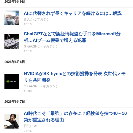
2026年6月9日
AIに代替されず長くキャリアを続けるには…解説
みんかぶマガジン
18:15
ChatGPTなどで認証情報盗む手口をMicrosoft分
析…AIブーム便乗で増える犯罪
GIGAZINE（ギガジン）
13:10
2026年6月8日
NVIDIAがSK hynixとの技術提携を発表 次世代メモ
リを共同開発
GIGAZINE（ギガジン）
12:33
2026年6月7日
AI時代こそ「最強」の存在に？経験値を持つ40～50
第が重宝される理由
日刊SPA!
08:46