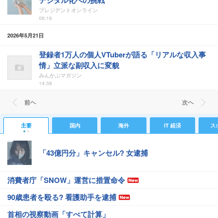
デジタル化への挑戦
プレジデントオンライン
06:16
2026年5月21日
登録者1万人の個人VTuberが語る「リアルな収入事
情」立派な副収入に変貌
みんかぶマガジン
14:38
前ヘ
次ヘ
主要
国内
海外
IT 経済
ス
「43億円分」キャンセル? 女逮捕
消費者庁「SNOW」運営に措置命令
90歳患者を殴る? 看護助手を逮捕
首相の視察動画「すべて計算」