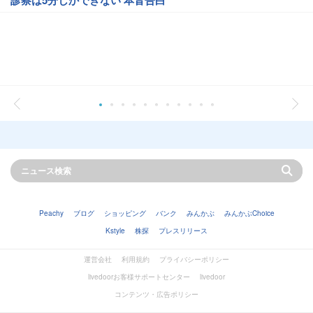
診察は5分しかできない 本音告白
Peachy
ブログ
ショッピング
バンク
みんかぶ
みんかぶChoice
Kstyle
株探
プレスリリース
運営会社
利用規約
プライバシーポリシー
livedoorお客様サポートセンター
livedoor
コンテンツ・広告ポリシー