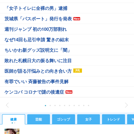
「女子トイレに全裸の男」逮捕
茨城県「パスポート」発行を発表
週刊ジャンプ 初の100万部割れ
なぜ14回も忌引申請 驚きの結末
ちいかわ新グッズ説明文に「闇」
敗れた札幌日大の振る舞いに注目
医師が語る汗悩みとの向き合い方
有罪でいい 斉藤被告の事件見解
ケンコバ コロナで謎の後遺症
健康
芸能
ゴシップ
女子
トレンド
Y