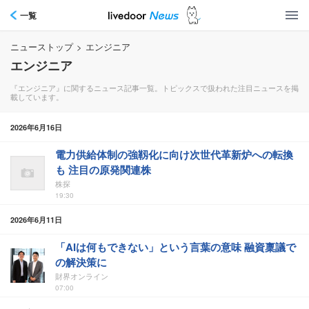
一覧
ニューストップ
>
エンジニア
エンジニア
『エンジニア』に関するニュース記事一覧。トピックスで扱われた注目ニュースを掲
載しています。
2026年6月16日
電力供給体制の強靱化に向け次世代革新炉への転換
も 注目の原発関連株
株探
19:30
2026年6月11日
「AIは何もできない」という言葉の意味 融資稟議で
の解決策に
財界オンライン
07:00