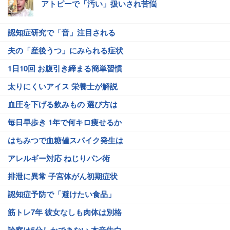
アトピーで「汚い」扱いされ苦悩
認知症研究で「音」注目される
夫の「産後うつ」にみられる症状
1日10回 お腹引き締まる簡単習慣
太りにくいアイス 栄養士が解説
血圧を下げる飲みもの 選び方は
毎日早歩き 1年で何キロ痩せるか
はちみつで血糖値スパイク発生は
アレルギー対応 ねじりパン術
排泄に異常 子宮体がん初期症状
認知症予防で「避けたい食品」
筋トレ7年 彼女なしも肉体は別格