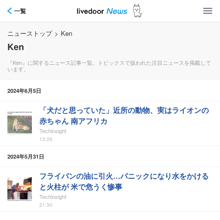
一覧
ニューストップ
>
Ken
Ken
『Ken』に関するニュース記事一覧。トピックスで扱われた注目ニュースを掲載して
います。
2024年6月5日
「犬だと思っていた」近所の動物、実はライオンの
赤ちゃん 南アフリカ
Techinsight
13:26
2024年5月31日
フライパンの油に引火…パニックになり水をかける
と火柱が 米で危うく惨事
Techinsight
21:30