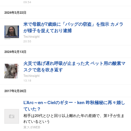
09:54
2024年3月22日
米で母親が7歳娘に「バッグの窃盗」を指示 カメラ
が様子を捉えており逮捕
Techinsight
20:55
2024年2月13日
火災で逃げ遅れ呼吸が止まった犬 ペット用の酸素マ
スクで息を吹き返す
Techinsight
13:18
2017年2月28日
L’Arc～en～Cielのギター・ken 昨秋極秘に再々婚し
ていた？
相手は20代とひと回り以上離れた年の差婚で、第1子が生ま
れているという
東スポWEB