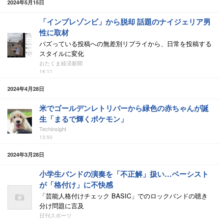
2024年5月15日
「インプレゾンビ」から脱却 話題のナイジェリア男
性に取材
バズっている投稿への無差別リプライから、日常を投稿する
スタイルに変化
おたくま経済新聞
14:11
2024年4月28日
米でゴールデンレトリバーから緑色の赤ちゃんが誕
生「まるで輝くポケモン」
Techinsight
13:50
2024年3月28日
小学生バンドの演奏を「不正解」扱い…ベーシスト
が「格付け」に不快感
「芸能人格付けチェック BASIC」でのロックバンドの聴き
分け問題に言及
日刊スポーツ