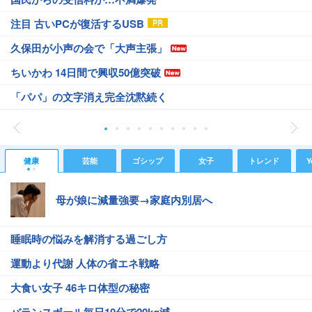
注目 古いPCが復活するUSB
久保田が小声の会で「大声主張」
ちいかわ 14日間で興収50億突破
「パパ」の文字消え完全沈黙続く
健康
芸能
ゴシップ
女子
トレンド
Y
母が娘に減量強要→家庭内別居へ
睡眠時の悩みを解消する過ごし方
運動より代謝 人体の省エネ戦略
大食い女子 46キロ体型の秘密