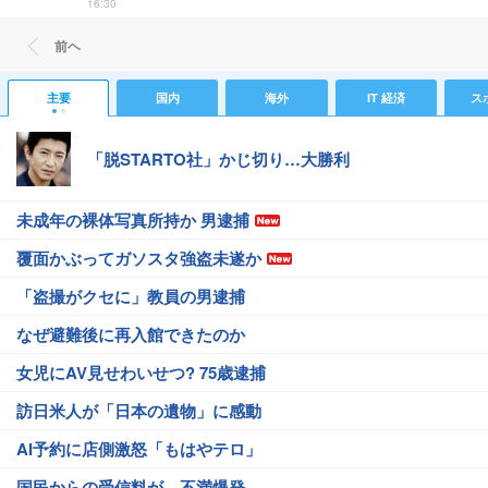
16:30
前ヘ
主要
国内
海外
IT 経済
ス
「脱STARTO社」かじ切り…大勝利
未成年の裸体写真所持か 男逮捕
覆面かぶってガソスタ強盗未遂か
「盗撮がクセに」教員の男逮捕
なぜ避難後に再入館できたのか
女児にAV見せわいせつ? 75歳逮捕
訪日米人が「日本の遺物」に感動
AI予約に店側激怒「もはやテロ」
国民からの受信料が…不満爆発