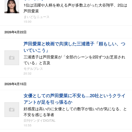
1位は活躍や人柄を称える声が多数上がった大谷翔平、2位は
芦田愛菜
まいどなニュース
15:00
2026年4月22日
芦田愛菜と映画で共演した三浦透子「頼もしい、つ
いていこう」
三浦透子は芦田愛菜が「全部のシーンを2回ずつお芝居され
ている」と言及
モデルプレス
20:32
2026年4月15日
女優としての芦田愛菜に不安も…20社というクライ
アントが足を引っ張るか
好感度は高いのに女優としての数字が低いのが気になる、と
不安を感じる筆者
日刊ゲンダイDIGITAL
10:55