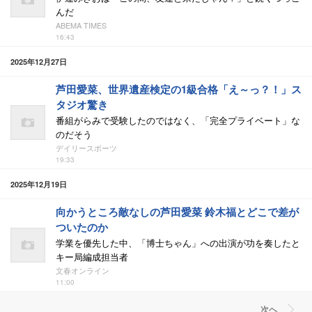
んだ
ABEMA TIMES
16:43
2025年12月27日
芦田愛菜、世界遺産検定の1級合格「え～っ？！」ス
タジオ驚き
番組がらみで受験したのではなく、「完全プライベート」な
のだそう
デイリースポーツ
19:33
2025年12月19日
向かうところ敵なしの芦田愛菜 鈴木福とどこで差が
ついたのか
学業を優先した中、「博士ちゃん」への出演が功を奏したと
キー局編成担当者
文春オンライン
11:00
次ヘ