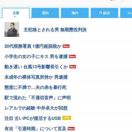
主要
国内
海外
IT 経済
ス
主犯格とされる男 無期懲役判決
20代税務署員 1億円超脱税か
小学生の女の子にキス 男を逮捕
動き遅い 台風13号影響長引くか
未成年の裸体写真所持か 男逮捕
態度に不満で…夫の弟を暴行死
駅で流れた「不適切音声」に声明
レアルでの経験 中井卓大が回想
注目 古いPCが復活するUSB
有吉「引退時期」について言及