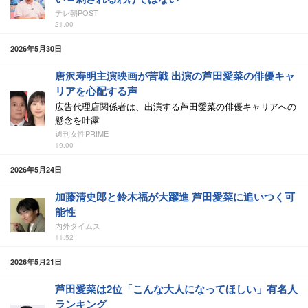
テレ朝POST
21:00
2026年5月30日
唐沢寿明主演映画が苦戦 出演の芦田愛菜の俳優キャ
リアを心配する声
広告代理店関係者は、出演する芦田愛菜の俳優キャリアへの
懸念を吐露
週刊女性PRIME
19:00
2026年5月24日
加藤清史郎と鈴木福が大躍進 芦田愛菜に追いつく可
能性
内外タイムス
11:52
2026年5月21日
芦田愛菜は2位「こんな大人になってほしい」有名人
ランキング