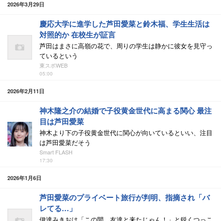
2026年3月29日
慶応大学に進学した芦田愛菜と鈴木福、学生生活は
対照的か 在校生が証言
芦田はまさに高嶺の花で、周りの学生は静かに彼女を見守っ
ているという
東スポWEB
05:00
2026年2月11日
神木隆之介の結婚で子役黄金世代に高まる関心 最注
目は芦田愛菜
神木より下の子役黄金世代に関心が向いているといい、注目
は芦田愛菜だそう
Smart FLASH
17:30
2026年1月6日
芦田愛菜のプライベート旅行が判明、指摘され「バ
レてる…」
伊達みきおは「この間、友達と来たじゃん！」と鋭くつっこ