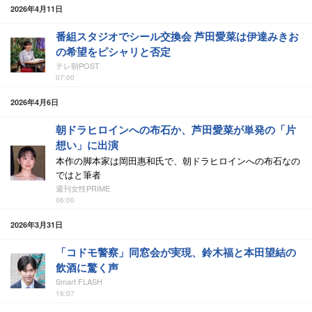
2026年4月11日
番組スタジオでシール交換会 芦田愛菜は伊達みきお
の希望をピシャリと否定
テレ朝POST
07:00
2026年4月6日
朝ドラヒロインへの布石か、芦田愛菜が単発の「片
想い」に出演
本作の脚本家は岡田惠和氏で、朝ドラヒロインへの布石なの
ではと筆者
週刊女性PRIME
06:00
2026年3月31日
「コドモ警察」同窓会が実現、鈴木福と本田望結の
飲酒に驚く声
Smart FLASH
16:07