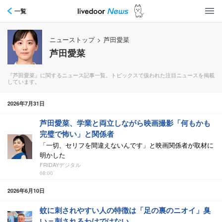
一覧
ニューストップ
>
芦田愛菜
芦田愛菜
『芦田愛菜』に関するニュース記事一覧。トピックスで扱われた注目ニュースを掲載
しています。
2026年7月31日
芦田愛菜、学業と両立しながら映画撮影「何もかも
完璧で怖い」と関係者
「一切、セリフを間違えないんです」と映画関係者が取材に
明かした
FRIDAYデジタル
08:00
2026年6月10日
蚊に刺されやすい人の特徴は「足の裏のニオイ」臭
い＝刺されるわけではない