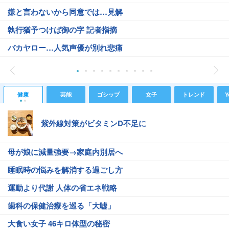
嫌と言わないから同意では…見解
執行猶予つけば御の字 記者指摘
バカヤロー…人気声優が別れ悲痛
健康
芸能
ゴシップ
女子
トレンド
Y
紫外線対策がビタミンD不足に
母が娘に減量強要→家庭内別居へ
睡眠時の悩みを解消する過ごし方
運動より代謝 人体の省エネ戦略
歯科の保健治療を巡る「大嘘」
大食い女子 46キロ体型の秘密