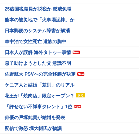
25歳国税職員が脱税か 懲戒免職
熊本の被災地で「火事場泥棒」か
日本郵便のシステム障害が解消
車中泊で女性死亡 遺族の胸中
日本人が誤解 海外タトゥー事情
息子助けようとした父 意識不明
佐野航大 PSVへの完全移籍が決定
ケニア人と結婚「差別」のリアル
花王が「焼肉店」限定オープン？
「許せない不祥事タレント」1位
俳優の戸塚純貴が結婚を発表
配信で激怒 堀大輔氏が物議