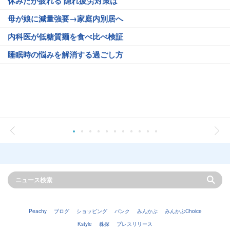
休みだが疲れる 隠れ疲労対策は
母が娘に減量強要→家庭内別居へ
内科医が低糖質麺を食べ比べ検証
睡眠時の悩みを解消する過ごし方
Peachy
ブログ
ショッピング
バンク
みんかぶ
みんかぶChoice
Kstyle
株探
プレスリリース