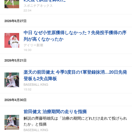
スポニチアネックス
22:04
2026年6月27日
中日 なぜ小笠原獲得しなかった？先発投手獲得の序
列が高くなかったか
デイリー新潮
16:30
2026年5月21日
楽天の前田健太 今季3度目の1軍登録抹消…20日先発
登板も2失点降板
BASEBALL KING
15:02
2026年4月30日
前田健太 治療期間の走りを指摘
解説の齊藤明雄氏は「治療の期間にどれだけ走れて投げられ
たか」と指摘
BASEBALL KING