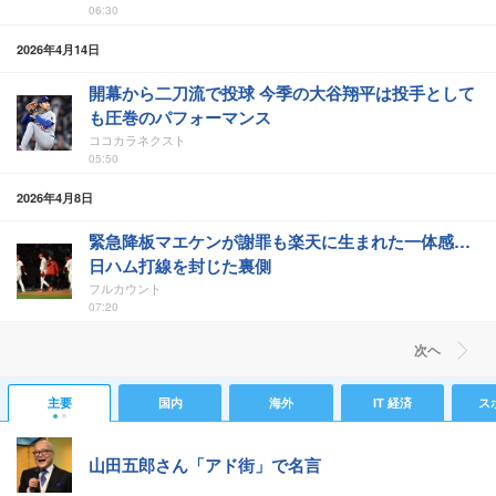
06:30
2026年4月14日
開幕から二刀流で投球 今季の大谷翔平は投手として
も圧巻のパフォーマンス
ココカラネクスト
05:50
2026年4月8日
緊急降板マエケンが謝罪も楽天に生まれた一体感…
日ハム打線を封じた裏側
フルカウント
07:20
次ヘ
主要
国内
海外
IT 経済
ス
山田五郎さん「アド街」で名言