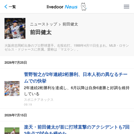
一覧
ニューストップ
>
前田健太
前田健太
大阪府忠岡町出身のプロ野球選手。右投右打。1988年4月11日生まれ。MLB・ロサン
ゼルス・ドジャースに所属。愛称は「マエケン」。
2026年7月25日
菅野智之が2年連続2桁勝利、日本人初の異なるチー
ムでの快挙
2年連続2桁勝利を達成し、6月以降は自身6連勝と好調を維持
している
スポニチアネックス
09:19
2026年7月15日
楽天・前田健太が首に打球直撃のアクシデントも7回
2失点で試合を締めた