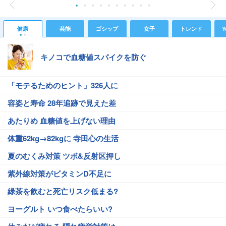
健康
芸能
ゴシップ
女子
トレンド
Y
キノコで血糖値スパイクを防ぐ
「モテるためのヒント」326人に
容姿と寿命 28年追跡で見えた差
あたりめ 血糖値を上げない理由
体重62kg→82kgに 寺田心の生活
夏のむくみ対策 ツボ&反射区押し
紫外線対策がビタミンD不足に
緑茶を飲むと死亡リスク低まる?
ヨーグルト いつ食べたらいい?