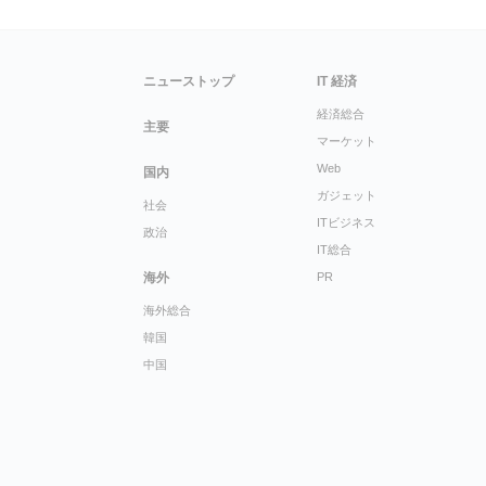
ニューストップ
IT 経済
経済総合
主要
マーケット
Web
国内
ガジェット
社会
ITビジネス
政治
IT総合
海外
PR
海外総合
韓国
中国