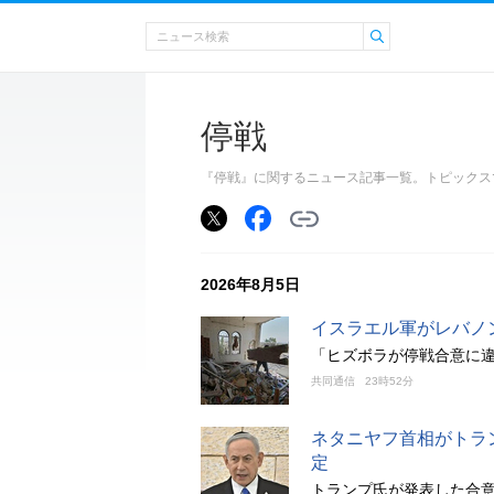
停戦
『停戦』に関するニュース記事一覧。トピックス
2026年8月5日
イスラエル軍がレバノ
「ヒズボラが停戦合意に
共同通信
23時52分
ネタニヤフ首相がトラ
定
トランプ氏が発表した合