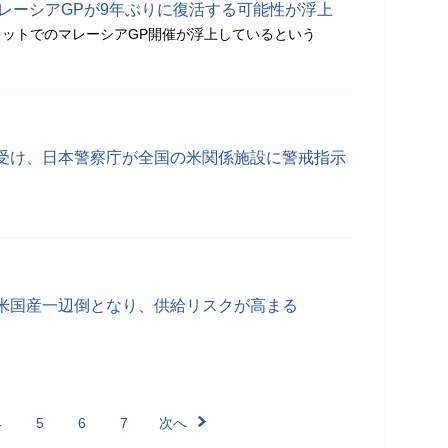
マレーシアGPが9年ぶりに復活する可能性が浮上
ットでのマレーシアGP開催が浮上しているという
受け、日本警察庁が全国の米関係施設に警戒指示
米国産一辺倒となり、供給リスクが高まる
4
5
6
7
次へ