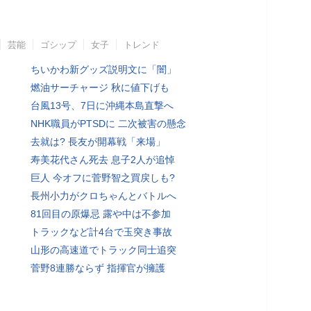
芸能
ゴシップ
女子
トレンド
ちいかわ新グッズ説明文に「闇」
燃油サーチャージ 秋に値下げも
台風13号、7日に沖縄本島直撃へ
NHK職員がPTSDに 二次被害の懸念
去就は? 長友が開幕戦「来場」
寿美花代さん死去 息子2人が追悼
巨人 今オフに菅野智之買戻しも?
長州小力がクロちゃんとバトルへ
81回目の原爆忌 露や中は不参加
トラックなど計4台で玉突き事故
山形の高速道でトラック同士追突
菅野8連勝ならず 指揮官が擁護