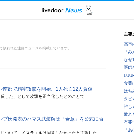
主要
高市
で扱われた注目ニュースを掲載しています。
「み
なぜ
医師
LU
食費
ン南部で精密攻撃を開始、1人死亡12人負傷
はち
違反した」として攻撃を正当化したとのことで
タピ
誰し
敗れ
ンプ氏発表のハマス武装解除「合意」を公式に否
有罪
「あ
意について、イスラエルは同意しなかったと主張した