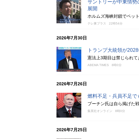
サントリーが中東情勢
展開
ホルムズ海峡封鎖でペッ
テレ東プラス
22時54分
2026年7月30日
トランプ大統領が20
憲法上3期目は禁じられて
ABEMA TIMES
8時0分
2026年7月26日
燃料不足・兵員不足で
プーチン氏は自ら掲げた
集英社オンライン
8時0分
2026年7月25日