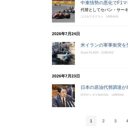
中東情勢の悪化でF1
代替としてセパン・サーキ
ココカラネクスト
16時44分
2026年7月24日
米イランの軍事衝突を
Smart FLASH
21時49分
2026年7月23日
日本の原油代替調達が
日刊ゲンダイDIGITAL
10時55分
1
2
3