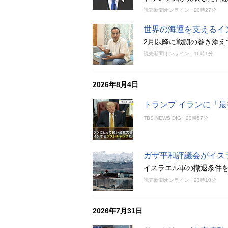
読売新聞オンライン
20時27分
世界の海運を支えるイ
2月以降に戦闘の巻き添え
読売新聞オンライン
16時1分
2026年8月4日
トランプ イランに「
TBS NEWS DIG
23時57分
ガザ平和評議会がイス
イスラエル軍の撤退条件
読売新聞オンライン
23時10分
2026年7月31日