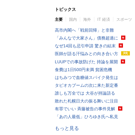
トピックス
主要
国内
海外
IT 経済
スポーツ
高市内閣へ「戦前回帰」と非難
「みんなで大家さん」債務超過に
なぜ14回も忌引申請 驚きの結末
医師が語る汗悩みとの向き合い方
LUUPでの事故防げた 持論を展開
食費は1日500円未満 貧困危機
はちみつで血糖値スパイク発生は
タピオカブームの次に来た新定番
誰しも万全では 大谷が持論語る
敗れた札幌日大の振る舞いに注目
有罪でいい 斉藤被告の事件見解
「あの人最低」ひろゆき氏へ私見
もっと見る