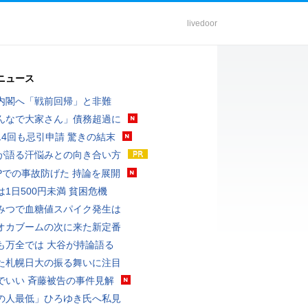
livedoor
ニュース
内閣へ「戦前回帰」と非難
んなで大家さん」債務超過に
14回も忌引申請 驚きの結末
が語る汗悩みとの向き合い方
UPでの事故防げた 持論を展開
は1日500円未満 貧困危機
みつで血糖値スパイク発生は
オカブームの次に来た新定番
も万全では 大谷が持論語る
た札幌日大の振る舞いに注目
でいい 斉藤被告の事件見解
の人最低」ひろゆき氏へ私見