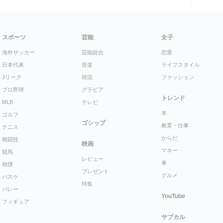
スポーツ
芸能
女子
海外サッカー
芸能総合
恋愛
日本代表
音楽
ライフスタイル
Jリーグ
韓流
ファッション
プロ野球
グラビア
トレンド
MLB
テレビ
本
ゴルフ
ゴシップ
教育・仕事
テニス
からだ
格闘技
映画
マネー
競馬
レビュー
車
相撲
プレゼント
グルメ
バスケ
特集
バレー
YouTube
フィギュア
サブカル