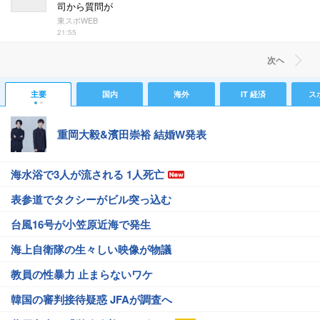
司から質問が
東スポWEB
21:55
次ヘ
主要
国内
海外
IT 経済
ス
重岡大毅&濱田崇裕 結婚W発表
海水浴で3人が流される 1人死亡
表参道でタクシーがビル突っ込む
台風16号が小笠原近海で発生
海上自衛隊の生々しい映像が物議
教員の性暴力 止まらないワケ
韓国の審判接待疑惑 JFAが調査へ