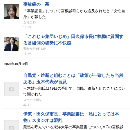
事故級の一幕
「卒業証書」について宮根誠司らから追及されたと「女性自
身」が報じた
女性自身
17:00
「これじゃ集団いじめ」田久保市長に執拗に質問す
る番組側の姿勢に不快感
週刊女性PRIME
16:10
2025年10月19日
自民党・維新と組むことは「政策が一致したら当然
ある」玉木代表が言及
玉木雄一郎氏は19日の番組で、自民、維新と組むことについ
て聞かれた
スポーツ報知
22:51
伊東・田久保市長、卒業証書は「私にとっては本
物」スタジオは混乱
疑惑を呼んでいる東洋大学の卒業証書についてMCの宮根誠