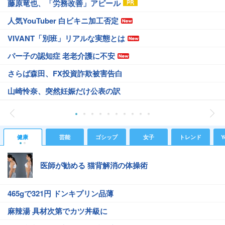
藤原竜也、「労務改善」アピール
人気YouTuber 白ビキニ加工否定
VIVANT「別班」リアルな実態とは
パー子の認知症 老老介護に不安
さらば森田、FX投資詐欺被害告白
山崎怜奈、突然妊娠だけ公表の訳
健康
芸能
ゴシップ
女子
トレンド
Y
医師が勧める 猫背解消の体操術
465gで321円 ドンキプリン品薄
麻辣湯 具材次第でカツ丼級に