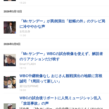
15:20
2026年3月12日
「Mr.サンデー」が異例演出「蚊帳の外」のテレビ局
に冷ややかな声
女性自身
11:00
2026年3月9日
「Mr.サンデー」WBCの試合映像を使えず、解説者
のリアクションだけ映す
Smart FLASH
19:10
WBC中継映像なし おじさん観戦演出の地獄に宮根
誠司「1周回って新しい」
週刊女性PRIME
19:00
WBCの試合後リポートに人気ミュージシャン乱入
「放送事故」の声
試合後、「Mr.サンデー」の生中継にマカロニえんぴつのは