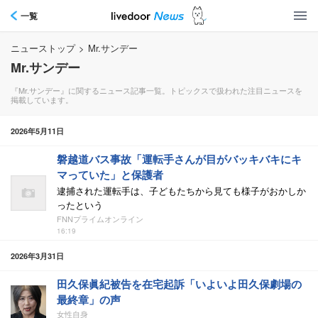
一覧
ニューストップ
>
Mr.サンデー
Mr.サンデー
『Mr.サンデー』に関するニュース記事一覧。トピックスで扱われた注目ニュースを
掲載しています。
2026年5月11日
磐越道バス事故「運転手さんが目がバッキバキにキ
マっていた」と保護者
逮捕された運転手は、子どもたちから見ても様子がおかしか
ったという
FNNプライムオンライン
16:19
2026年3月31日
田久保眞紀被告を在宅起訴「いよいよ田久保劇場の
最終章」の声
女性自身