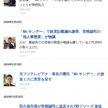
っとりが突然乱入
女性自身
16:05
2026年2月23日
「Mr.サンデー」で政党記載漏れ謝罪、宮根誠司の
「他人事態度」が物議
だが、番組内での宮根の態度が物議を醸しているとFLASH
が取り上げた
Smart FLASH
16:25
2026年2月19日
元フジテレビアナ・長谷川豊氏「Mr.サンデー」の放
送ミスに苦言を呈す
女性自身
19:20
2025年10月20日
田久保市長が宮根誠司に追及され7秒フリーズ 放送