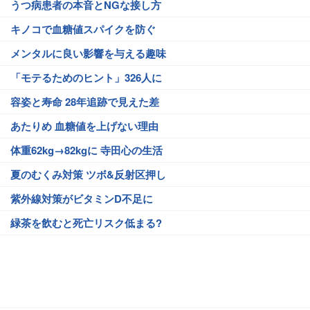
うつ病患者の本音とNGな接し方
キノコで血糖値スパイクを防ぐ
メンタルに良い影響を与える趣味
「モテるためのヒント」326人に
容姿と寿命 28年追跡で見えた差
あたりめ 血糖値を上げない理由
体重62kg→82kgに 寺田心の生活
夏のむくみ対策 ツボ&反射区押し
紫外線対策がビタミンD不足に
緑茶を飲むと死亡リスク低まる?