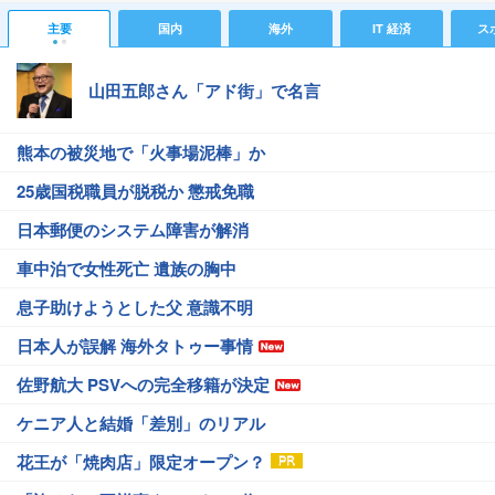
主要
国内
海外
IT 経済
ス
山田五郎さん「アド街」で名言
熊本の被災地で「火事場泥棒」か
25歳国税職員が脱税か 懲戒免職
日本郵便のシステム障害が解消
車中泊で女性死亡 遺族の胸中
息子助けようとした父 意識不明
日本人が誤解 海外タトゥー事情
佐野航大 PSVへの完全移籍が決定
ケニア人と結婚「差別」のリアル
花王が「焼肉店」限定オープン？