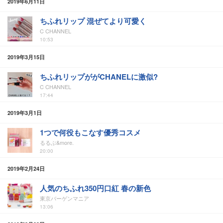
2019年6月11日
ちふれリップ 混ぜてより可愛く
C CHANNEL
10:53
2019年3月15日
ちふれリップががCHANELに激似?
C CHANNEL
17:44
2019年3月1日
1つで何役もこなす優秀コスメ
るるぶ&more.
20:00
2019年2月24日
人気のちふれ350円口紅 春の新色
東京バーゲンマニア
13:06