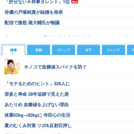
「許せない不祥事タレント」1位
俳優の戸塚純貴が結婚を発表
配信で激怒 堀大輔氏が物議
健康
芸能
ゴシップ
女子
トレンド
Y
キノコで血糖値スパイクを防ぐ
「モテるためのヒント」326人に
容姿と寿命 28年追跡で見えた差
あたりめ 血糖値を上げない理由
体重62kg→82kgに 寺田心の生活
夏のむくみ対策 ツボ&反射区押し