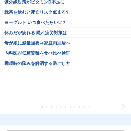
紫外線対策がビタミンD不足に
緑茶を飲むと死亡リスク低まる?
ヨーグルト いつ食べたらいい?
休みだが疲れる 隠れ疲労対策は
母が娘に減量強要→家庭内別居へ
内科医が低糖質麺を食べ比べ検証
睡眠時の悩みを解消する過ごし方