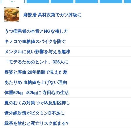
麻辣湯 具材次第でカツ丼級に
うつ病患者の本音とNGな接し方
キノコで血糖値スパイクを防ぐ
メンタルに良い影響を与える趣味
「モテるためのヒント」326人に
容姿と寿命 28年追跡で見えた差
あたりめ 血糖値を上げない理由
体重62kg→82kgに 寺田心の生活
夏のむくみ対策 ツボ&反射区押し
紫外線対策がビタミンD不足に
緑茶を飲むと死亡リスク低まる?