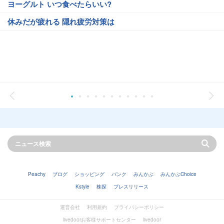
ヨーグルト いつ食べたらいい?
休みだが疲れる 隠れ疲労対策は
Peachy
ブログ
ショッピング
バンク
みんかぶ
みんかぶChoice
Kstyle
株探
プレスリリース
運営会社
利用規約
プライバシーポリシー
livedoorお客様サポートセンター
livedoor