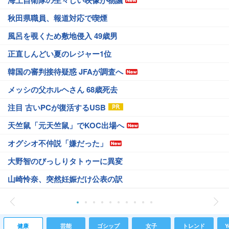
海上自衛隊の生々しい映像が物議
秋田県職員、報道対応で喫煙
風呂を覗くため敷地侵入 49歳男
正直しんどい夏のレジャー1位
韓国の審判接待疑惑 JFAが調査へ
メッシの父ホルヘさん 68歳死去
注目 古いPCが復活するUSB
天竺鼠「元天竺鼠」でKOC出場へ
オグシオ不仲説「嫌だった」
大野智のびっしりタトゥーに異変
山崎怜奈、突然妊娠だけ公表の訳
健康
芸能
ゴシップ
女子
トレンド
Y