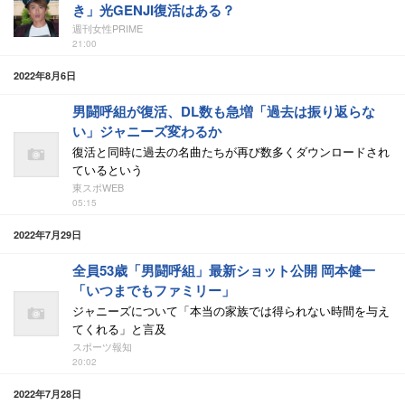
き」光GENJI復活はある？
週刊女性PRIME
21:00
2022年8月6日
男闘呼組が復活、DL数も急増「過去は振り返らな
い」ジャニーズ変わるか
復活と同時に過去の名曲たちが再び数多くダウンロードされ
ているという
東スポWEB
05:15
2022年7月29日
全員53歳「男闘呼組」最新ショット公開 岡本健一
「いつまでもファミリー」
ジャニーズについて「本当の家族では得られない時間を与え
てくれる」と言及
スポーツ報知
20:02
2022年7月28日