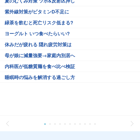
夏のむくみ対策 ツボ&反射区押し
紫外線対策がビタミンD不足に
緑茶を飲むと死亡リスク低まる?
ヨーグルト いつ食べたらいい?
休みだが疲れる 隠れ疲労対策は
母が娘に減量強要→家庭内別居へ
内科医が低糖質麺を食べ比べ検証
睡眠時の悩みを解消する過ごし方