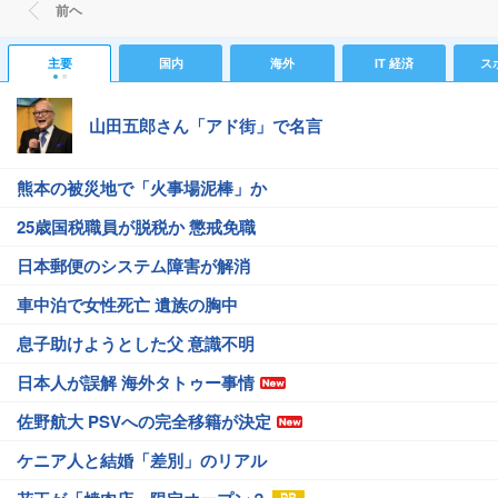
前ヘ
主要
国内
海外
IT 経済
ス
山田五郎さん「アド街」で名言
熊本の被災地で「火事場泥棒」か
25歳国税職員が脱税か 懲戒免職
日本郵便のシステム障害が解消
車中泊で女性死亡 遺族の胸中
息子助けようとした父 意識不明
日本人が誤解 海外タトゥー事情
佐野航大 PSVへの完全移籍が決定
ケニア人と結婚「差別」のリアル