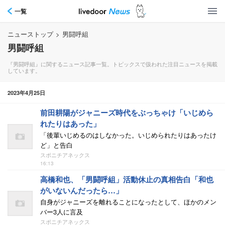
一覧
ニューストップ
>
男闘呼組
男闘呼組
『男闘呼組』に関するニュース記事一覧。トピックスで扱われた注目ニュースを掲載
しています。
2023年4月25日
前田耕陽がジャニーズ時代をぶっちゃけ「いじめら
れたりはあった」
「後輩いじめるのはしなかった。いじめられたりはあったけ
ど」と告白
スポニチアネックス
16:13
高橋和也、「男闘呼組」活動休止の真相告白「和也
がいないんだったら…」
自身がジャニーズを離れることになったとして、ほかのメン
バー3人に言及
スポニチアネックス