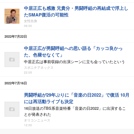
中居正広も感激 兄貴分・男闘呼組の再結成で浮上し
たSMAP復活の可能性
女性自身
06:00
2022年7月22日
中居正広が男闘呼組への思い語る「カッコ良かっ
た、色褪せなくて」
中居正広は事前収録の出演シーンに立ち会っていたという
スポニチアネックス
22:05
2022年7月16日
男闘呼組が29年ぶりに「音楽の日2022」で復活 10月
には再活動ライブも決定
16日放送のTBS系音楽特番「音楽の日2022」に出演するこ
とが発表された
オリコンニュース
12:00