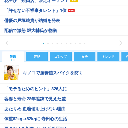
花王が「焼肉店」限定オープン？
「許せない不祥事タレント」1位
俳優の戸塚純貴が結婚を発表
配信で激怒 堀大輔氏が物議
健康
芸能
ゴシップ
女子
トレンド
Y
キノコで血糖値スパイクを防ぐ
「モテるためのヒント」326人に
容姿と寿命 28年追跡で見えた差
あたりめ 血糖値を上げない理由
体重62kg→82kgに 寺田心の生活