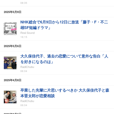
08:35
2025年5月9日
NHK総合で6月9日から12日に放送「藤子・F・不二
雄SF短編ドラマ」
Real Sound
16:15
2025年5月6日
大久保佳代子、過去の恋愛について意外な告白「人
を好きになるのは」
RadiChubu
06:04
2025年4月8日
卒業した先輩に片思いするべきか 大久保佳代子と森
本晋太郎が恋愛相談
RadiChubu
06:04