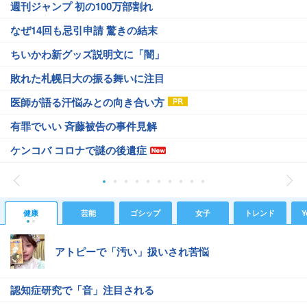
週刊ジャンプ 初の100万部割れ
なぜ14回も忌引申請 驚きの結末
ちいかわ新グッズ説明文に「闇」
敗れた札幌日大の振る舞いに注目
医師が語る汗悩みとの向き合い方
有罪でいい 斉藤被告の事件見解
ケンコバ コロナで謎の後遺症
健康
芸能
ゴシップ
女子
トレンド
Y
アトピーで「汚い」扱いされ苦悩
認知症研究で「音」注目される