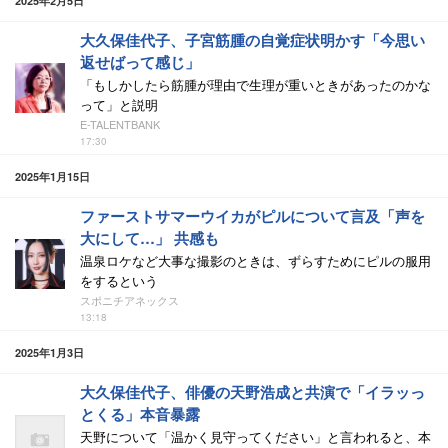
2025年2月5日
大久保佳代子、子宮筋腫の自覚症状明かす「今思い
返せばって感じ」
「もしかしたら筋腫が理由で生理が重いときがあったのかな
って」と説明
E-TALENTBANK
17:30
2025年1月15日
ファーストサマーウイカがピルについて言及「声を
大にして…」 共感も
温泉ロケなど大事な撮影のときは、ずらすためにピルの服用
をするという
スポニチアネックス
13:18
2025年1月3日
大久保佳代子、俳優の天野浩成と共演で「イラッっ
とくる」本音暴露
天野について「温かく見守ってください」と言われると、本