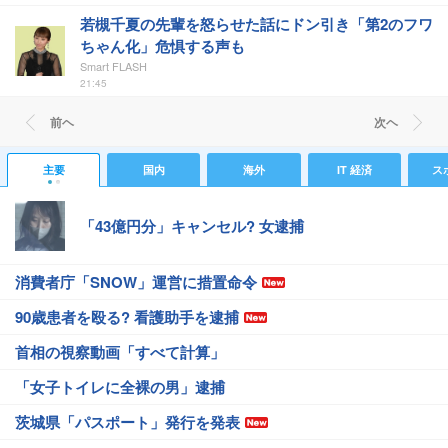
若槻千夏の先輩を怒らせた話にドン引き「第2のフワ
ちゃん化」危惧する声も
Smart FLASH
21:45
前ヘ
次ヘ
主要
国内
海外
IT 経済
ス
「43億円分」キャンセル? 女逮捕
消費者庁「SNOW」運営に措置命令
90歳患者を殴る? 看護助手を逮捕
首相の視察動画「すべて計算」
「女子トイレに全裸の男」逮捕
茨城県「パスポート」発行を発表