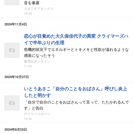
音を暴露
スポニチアネックス
16:23
2024年11月4日
恋心が目覚めた大久保佳代子の異変 クライマーズハ
イで半年ぶりの生理
危機的状況下でエネルギーとトキメキと性欲が溢れるような
感覚になったそう
集英社オンライン
11:00
2024年10月27日
いとうあさこ「自分のことをおばさん」呼びし炎上
したと明かす
「自分で自分のことをおばさんって言って、たたかれるんで
す」と告白
デイリースポーツ
10:50
2024年8月23日