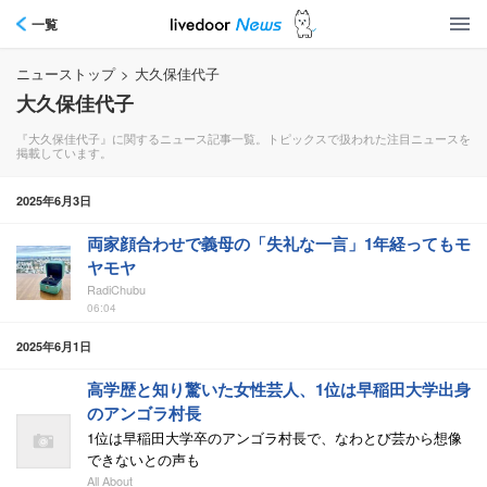
一覧
ニューストップ
>
大久保佳代子
大久保佳代子
『大久保佳代子』に関するニュース記事一覧。トピックスで扱われた注目ニュースを
掲載しています。
2025年6月3日
両家顔合わせで義母の「失礼な一言」1年経ってもモ
ヤモヤ
RadiChubu
06:04
2025年6月1日
高学歴と知り驚いた女性芸人、1位は早稲田大学出身
のアンゴラ村長
1位は早稲田大学卒のアンゴラ村長で、なわとび芸から想像
できないとの声も
All About