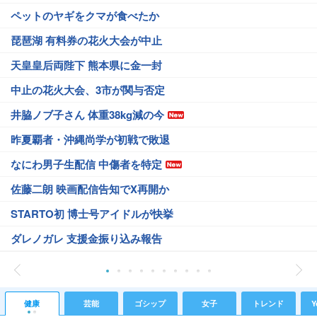
ペットのヤギをクマが食べたか
琵琶湖 有料券の花火大会が中止
天皇皇后両陛下 熊本県に金一封
中止の花火大会、3市が関与否定
井脇ノブ子さん 体重38kg減の今
昨夏覇者・沖縄尚学が初戦で敗退
なにわ男子生配信 中傷者を特定
佐藤二朗 映画配信告知でX再開か
STARTO初 博士号アイドルが快挙
ダレノガレ 支援金振り込み報告
健康
芸能
ゴシップ
女子
トレンド
Y