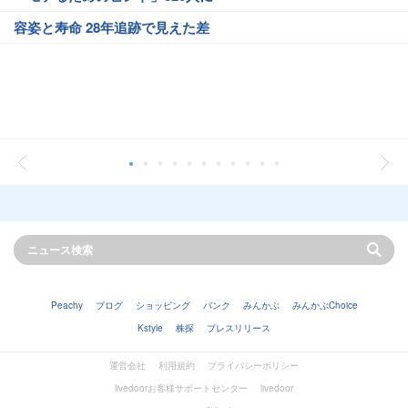
容姿と寿命 28年追跡で見えた差
Peachy
ブログ
ショッピング
バンク
みんかぶ
みんかぶChoice
Kstyle
株探
プレスリリース
運営会社
利用規約
プライバシーポリシー
livedoorお客様サポートセンター
livedoor