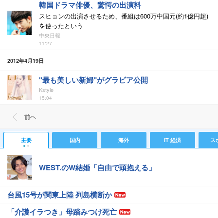
韓国ドラマ俳優、驚愕の出演料
スヒョンの出演させるため、番組は600万中国元(約1億円超)
を使ったという
中央日報
11:27
2012年4月19日
"最も美しい新婦"がグラビア公開
Kstyle
15:04
前ヘ
主要
国内
海外
IT 経済
ス
WEST.のW結婚「自由で頭抱える」
台風15号が関東上陸 列島横断か
「介護イラつき」母踏みつけ死亡