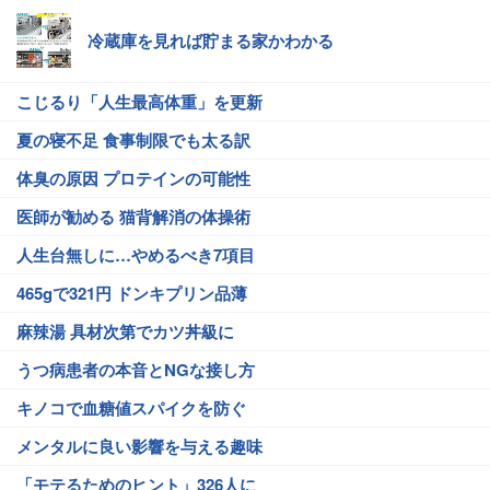
冷蔵庫を見れば貯まる家かわかる
こじるり「人生最高体重」を更新
夏の寝不足 食事制限でも太る訳
体臭の原因 プロテインの可能性
医師が勧める 猫背解消の体操術
人生台無しに…やめるべき7項目
465gで321円 ドンキプリン品薄
麻辣湯 具材次第でカツ丼級に
うつ病患者の本音とNGな接し方
キノコで血糖値スパイクを防ぐ
メンタルに良い影響を与える趣味
「モテるためのヒント」326人に