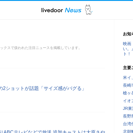
お知
映画
トピックスで扱われた注目ニュースを掲載しています。
い。
ト！
主要
米イ
長崎
の2ショットが話題「サイズ感がバグる」
槍ヶ
イオ
JR
長野
台湾
北朝
りABCテレビなどで放送 追加キャストは大原さや