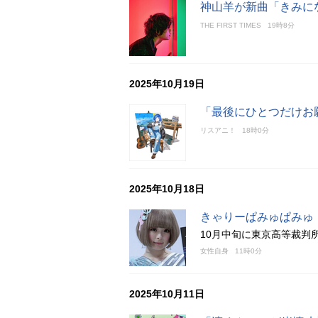
神山羊が新曲「きみにな
THE FIRST TIMES
19時8分
2025年10月19日
「最後にひとつだけお
リスアニ！
18時0分
2025年10月18日
きゃりーぱみゅぱみゅ
10月中旬に東京高等裁判
女性自身
11時0分
2025年10月11日