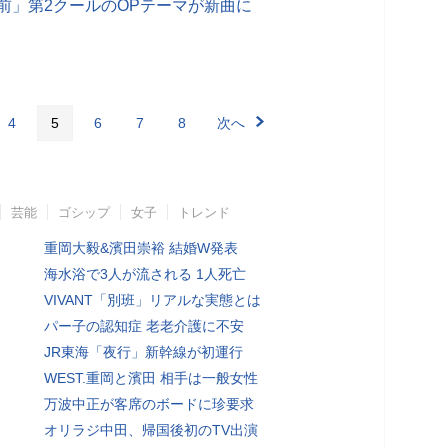
前」第2クールのOPテーマが新曲に
4
5
6
7
8
次へ
芸能
ゴシップ
女子
トレンド
重岡大毅&濱田崇裕 結婚W発表
海水浴で3人が流される 1人死亡
VIVANT「別班」リアルな実態とは
パー子の認知症 老老介護に不安
JR東海「夜行」新幹線が初運行
WEST.重岡と濱田 相手は一般女性
万波中正が客席のボードに珍要求
オリラジ中田、帰国後初のTV出演