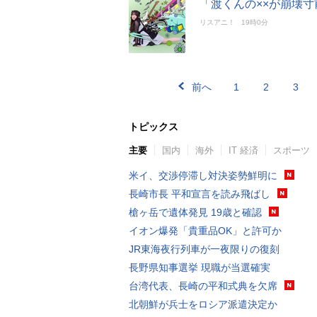
「渡くんの××が崩壊寸
リスアニ！
19時0分
前へ
1
2
3
トピックス
主要
国内
海外
IT 経済
スポーツ
米イ、交渉停滞し対決姿勢鮮明に
長崎市長 平和宣言を読み飛ばし
槍ヶ岳で遺体発見 19歳と確認
イオン爆発「貴重品OK」と許可か
JR東海夜行列車が一夜限りの復刻
長野県知事選挙 現職が当選確実
台湾代表、長崎の平和式典を欠席
北朝鮮が兵士をロシア派遣決定か