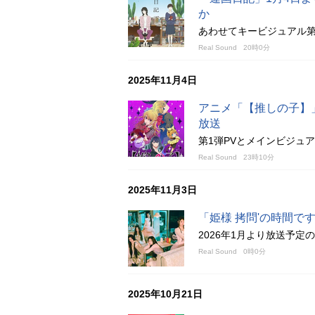
か
あわせてキービジュアル第
Real Sound
20時0分
2025年11月4日
アニメ「【推しの子】」第
放送
第1弾PVとメインビジュ
Real Sound
23時10分
2025年11月3日
「姫様 拷問'の時間です
2026年1月より放送予定
Real Sound
0時0分
2025年10月21日