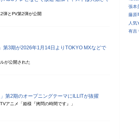
張本
2弾とPV第2弾が公開
藤原
人気Y
有吉
3期が2026年1月14日よりTOKYO MXなどで
アルが公開された
」第2期のオープニングテーマにILLITが抜擢
のTVアニメ「姫様『拷問の時間です』」