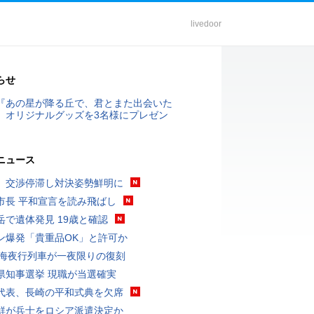
livedoor
らせ
『あの星が降る丘で、君とまた出会いた
』オリジナルグッズを3名様にプレゼン
ニュース
、交渉停滞し対決姿勢鮮明に
市長 平和宣言を読み飛ばし
岳で遺体発見 19歳と確認
ン爆発「貴重品OK」と許可か
東海夜行列車が一夜限りの復刻
県知事選挙 現職が当選確実
代表、長崎の平和式典を欠席
鮮が兵士をロシア派遣決定か