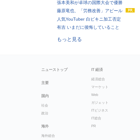
張本美和が卓球の国際大会で優勝
藤原竜也、「労務改善」アピール
人気YouTuber 白ビキニ加工否定
有吉 いまだに後悔していること
もっと見る
ニューストップ
IT 経済
経済総合
主要
マーケット
Web
国内
ガジェット
社会
ITビジネス
政治
IT総合
海外
PR
海外総合