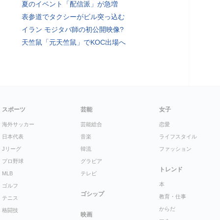
夏のイベント「配信派」が急増
表参道でタクシーがビル突っ込む
イラン モジタバ師の初公開映像?
天竺鼠「元天竺鼠」でKOC出場へ
スポーツ
芸能
女子
海外サッカー
芸能総合
恋愛
日本代表
音楽
ライフスタイル
Jリーグ
韓流
ファッション
プロ野球
グラビア
トレンド
MLB
テレビ
本
ゴルフ
ゴシップ
教育・仕事
テニス
からだ
格闘技
映画