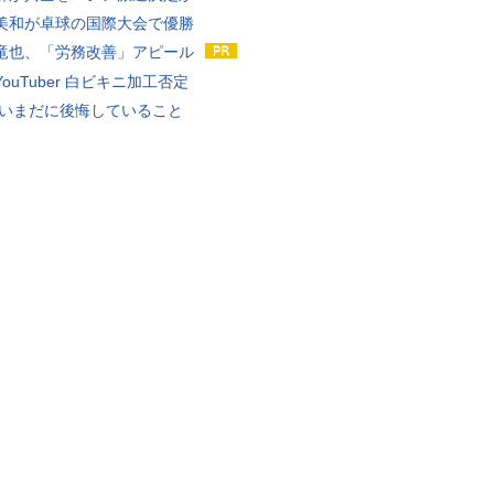
美和が卓球の国際大会で優勝
竜也、「労務改善」アピール
ouTuber 白ビキニ加工否定
 いまだに後悔していること