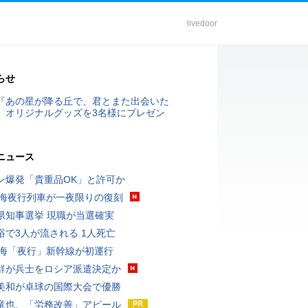
livedoor
らせ
『あの星が降る丘で、君とまた出会いた
』オリジナルグッズを3名様にプレゼン
ニュース
ン爆発「貴重品OK」と許可か
東海夜行列車が一夜限りの復刻
県知事選挙 現職が当選確実
浴で3人が流される 1人死亡
東海「夜行」新幹線が初運行
鮮が兵士をロシア派遣決定か
美和が卓球の国際大会で優勝
竜也、「労務改善」アピール