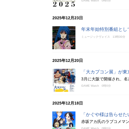
GAME Watch
0時0分
2025年12月23日
年末年始特別番組として2
ミュージックヴォイス
13時30分
2025年12月20日
「大カプコン展」が東
3月に大阪で開催され、名
GAME Watch
0時0分
2025年12月18日
「かぐや様は告らせた
赤坂アカ氏のラブコメマン
GAME Watch
0時0分