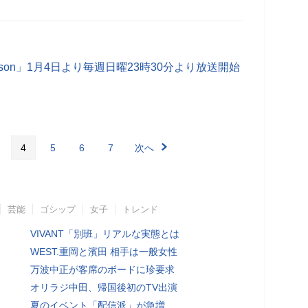
eason」1月4日より毎週日曜23時30分より放送開始
4
5
6
7
次へ
芸能
ゴシップ
女子
トレンド
VIVANT「別班」リアルな実態とは
WEST.重岡と濱田 相手は一般女性
万波中正が客席のボードに珍要求
オリラジ中田、帰国後初のTV出演
夏のイベント「配信派」が急増