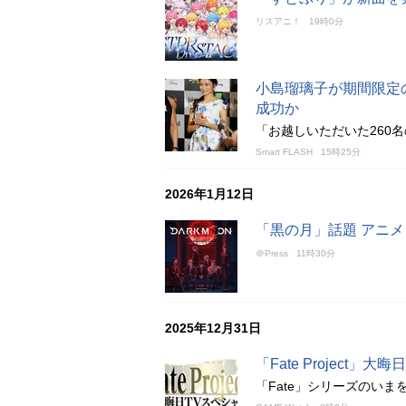
リスアニ！
19時0分
小島瑠璃子が期間限定の
成功か
「お越しいただいた260
Smart FLASH
15時25分
2026年1月12日
「黒の月」話題 アニ
＠Press
11時30分
2025年12月31日
「Fate Project」
「Fate」シリーズのい