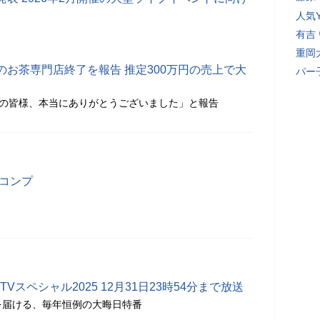
人気Y
有吉
重岡
お茶専門店終了を報告 推定300万円の売上で大
パー
名の皆様、本当にありがとうございました」と報告
メコンプ
大晦日TVスペシャル2025 12月31日23時54分まで放送
まを届ける、毎年恒例の大晦日特番