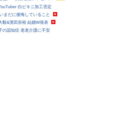
ouTuber 白ビキニ加工否定
 いまだに後悔していること
大毅&濱田崇裕 結婚W発表
子の認知症 老老介護に不安