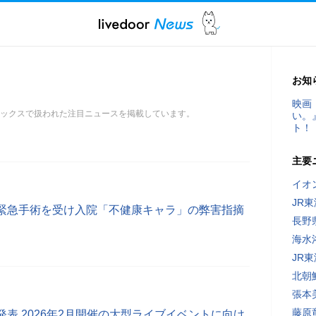
お知
映画
トピックスで扱われた注目ニュースを掲載しています。
い。
ト！
主要
イオ
JR
緊急手術を受け入院「不健康キャラ」の弊害指摘
長野
海水
JR
北朝
張本
藤原
表 2026年2月開催の大型ライブイベントに向け