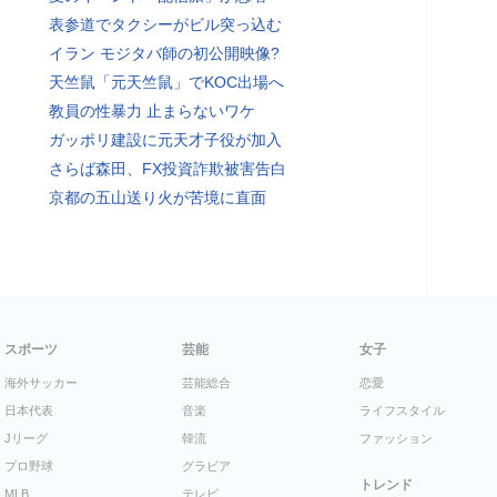
表参道でタクシーがビル突っ込む
イラン モジタバ師の初公開映像?
天竺鼠「元天竺鼠」でKOC出場へ
教員の性暴力 止まらないワケ
ガッポリ建設に元天才子役が加入
さらば森田、FX投資詐欺被害告白
京都の五山送り火が苦境に直面
スポーツ
芸能
女子
海外サッカー
芸能総合
恋愛
日本代表
音楽
ライフスタイル
Jリーグ
韓流
ファッション
プロ野球
グラビア
トレンド
MLB
テレビ