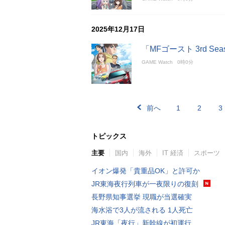
2025年12月17日
「MFゴースト 3rd S
GAME Watch
0時0分
前へ
1
2
3
トピックス
主要
国内
海外
IT 経済
スポーツ
イオン爆発「貴重品OK」と許可か
JR東海夜行列車が一夜限りの復刻
長野県知事選挙 現職が当選確実
海水浴で3人が流される 1人死亡
JR東海「夜行」新幹線が初運行