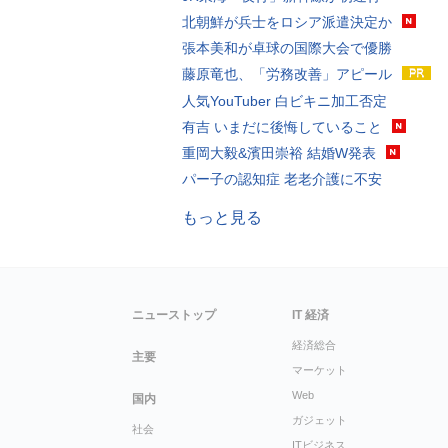
北朝鮮が兵士をロシア派遣決定か
張本美和が卓球の国際大会で優勝
藤原竜也、「労務改善」アピール
人気YouTuber 白ビキニ加工否定
有吉 いまだに後悔していること
重岡大毅&濱田崇裕 結婚W発表
パー子の認知症 老老介護に不安
もっと見る
ニューストップ
IT 経済
経済総合
主要
マーケット
Web
国内
ガジェット
社会
ITビジネス