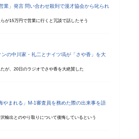
で営業」発言 問い合わせ殺到で漫才協会から叱られ
芸人らが15万円で営業に行くと冗談で話したそう
ピオンの中川家・礼二とナイツ塙が「さや香」を大
たが、20日のラジオでさや香を大絶賛した
悔やまれる」M-1審査員を務めた際の出来事を語
野沢輸出とのやり取りについて後悔しているという