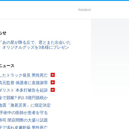
livedoor
らせ
『あの星が降る丘で、君とまた出会いた
』オリジナルグッズを3名様にプレゼン
ニュース
したトラック発見 男性死亡
高元監督 保護者に直接謝罪
ダリスト 本多灯被告を起訴
金で競艇? 約1.3億円脱税か
地震「激甚災害」に指定決定
 手術中の医師が患者を守る
寿司 閉店間際の大盛り話題
汗で濡れ皮膚乾燥 男性死亡