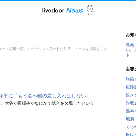
お知
映画
ュース記事一覧。トピックスで扱われた注目ニュースを掲載してい
い。
ト！
主要
脱輪
広陵
銀メ
 大谷翔平に「もう食べ物の差し入れはしない」
詐取
後、大谷が胃腸炎かなにかで試合を欠場したという
熊本
地震
くら
服は