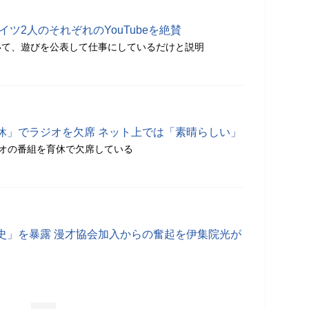
イツ2人のそれぞれのYouTubeを絶賛
いて、遊びを公表して仕事にしているだけと説明
休」でラジオを欠席 ネット上では「素晴らしい」
ラジオの番組を育休で欠席している
史」を暴露 漫才協会加入からの奮起を伊集院光が