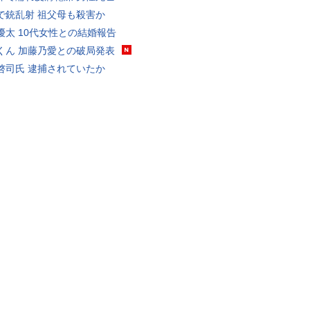
で銃乱射 祖父母も殺害か
優太 10代女性との結婚報告
くん 加藤乃愛との破局発表
啓司氏 逮捕されていたか