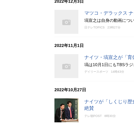
2022年12月3日
マツコ・デラックス ナ
塙宣之は自身の動画につ
日テレTOPICS
23時27分
2022年11月1日
ナイツ・塙宣之が「育
塙は10月1日にもTBS
デイリースポーツ
14時43分
2022年10月27日
ナイツが「しくじり歴
絶賛
テレ朝POST
8時30分