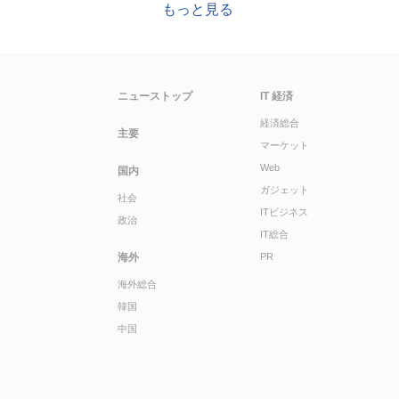
もっと見る
ニューストップ
IT 経済
経済総合
主要
マーケット
Web
国内
ガジェット
社会
ITビジネス
政治
IT総合
海外
PR
海外総合
韓国
中国