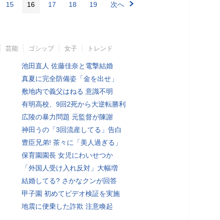
15
16
17
18
19
次へ
芸能
ゴシップ
女子
トレンド
池田直人 佐藤佳奈と電撃結婚
真夏に完全防備姿「金を出せ」
敷地内で義父はねる 意識不明
有明高校、9回2死から大逆転勝利
広陵の暴力問題 元監督が陳謝
神田うの「3回流産してる」告白
豊臣兄弟! 茶々に「美人過ぎる」
保育園園長 女児にわいせつか
「外国人受け入れ反対」大幅増
結婚してる? さかなクンが回答
甲子園 初めてビデオ検証を実施
地震に便乗した詐欺 注意喚起