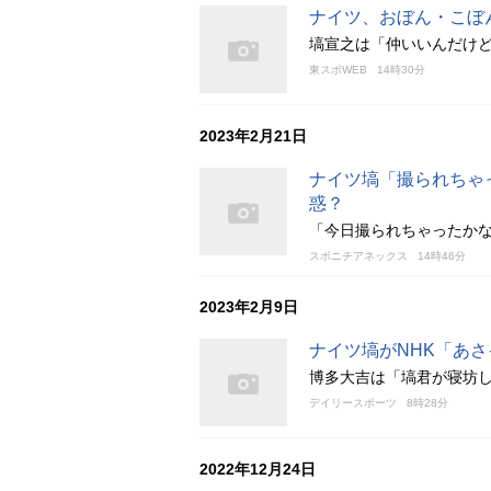
ナイツ、おぼん・こぼ
塙宣之は「仲いいんだけ
東スポWEB
14時30分
2023年2月21日
ナイツ塙「撮られちゃ
惑？
「今日撮られちゃったか
スポニチアネックス
14時46分
2023年2月9日
ナイツ塙がNHK「あ
博多大吉は「塙君が寝坊
デイリースポーツ
8時28分
2022年12月24日