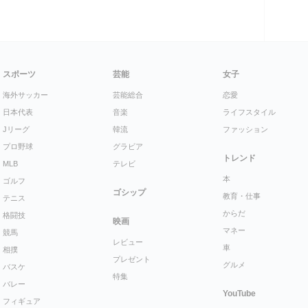
スポーツ
芸能
女子
海外サッカー
芸能総合
恋愛
日本代表
音楽
ライフスタイル
Jリーグ
韓流
ファッション
プロ野球
グラビア
トレンド
MLB
テレビ
本
ゴルフ
ゴシップ
教育・仕事
テニス
からだ
格闘技
映画
マネー
競馬
レビュー
車
相撲
プレゼント
グルメ
バスケ
特集
バレー
YouTube
フィギュア