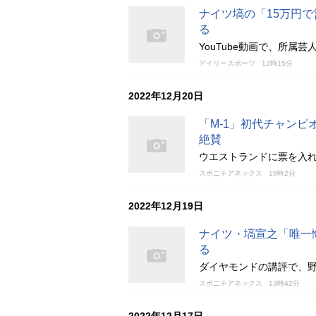
ナイツ塙の「15万円
る
YouTube動画で、所属
デイリースポーツ
12時15分
2022年12月20日
「M-1」初代チャン
絶賛
ウエストランドに票を入れ
スポニチアネックス
19時2分
2022年12月19日
ナイツ・塙宣之「唯一
る
ダイヤモンドの講評で、
スポニチアネックス
13時42分