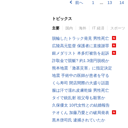
...
前へ
1
13
14
トピックス
主要
国内
海外
IT 経済
スポーツ
脱輪したトラック発見 男性死亡
広陵高元監督 保護者に直接謝罪
銀メダリスト 本多灯被告を起訴
詐取金で競艇? 約1.3億円脱税か
熊本地震「激甚災害」に指定決定
地震 手術中の医師が患者を守る
くら寿司 閉店間際の大盛り話題
服は汗で濡れ皮膚乾燥 男性死亡
タイで銃乱射 祖父母も殺害か
久保優太 10代女性との結婚報告
テオくん 加藤乃愛との破局発表
黒木啓司氏 逮捕されていたか