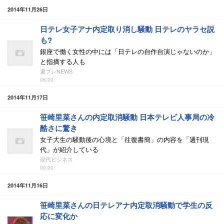
2014年11月26日
日テレ女子アナ内定取り消し騒動 日テレのヤラセ説
も?
銀座で働く女性の中には「日テレの自作自演じゃないのか」
と指摘する人も
週プレNEWS
06:00
2014年11月17日
笹崎里菜さんの内定取消騒動 日本テレビ人事局の冷
酷さに驚き
女子大生の騒動後の心境と「往復書簡」の内容を「週刊現
代」が紹介している
現代ビジネス
00:00
2014年11月16日
笹崎里菜さんの日テレアナ内定取消騒動で学生の反
応に変化か