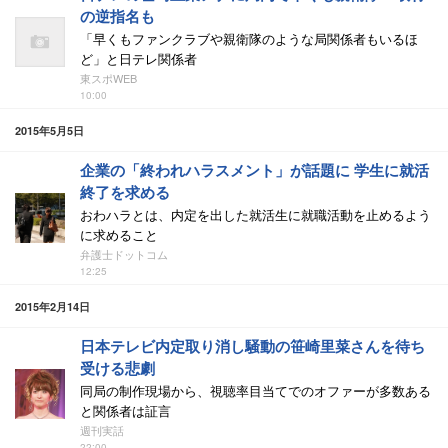
の逆指名も
「早くもファンクラブや親衛隊のような局関係者もいるほ
ど」と日テレ関係者
東スポWEB
10:00
2015年5月5日
企業の「終われハラスメント」が話題に 学生に就活
終了を求める
おわハラとは、内定を出した就活生に就職活動を止めるよう
に求めること
弁護士ドットコム
12:25
2015年2月14日
日本テレビ内定取り消し騒動の笹崎里菜さんを待ち
受ける悲劇
同局の制作現場から、視聴率目当てでのオファーが多数ある
と関係者は証言
週刊実話
22:00