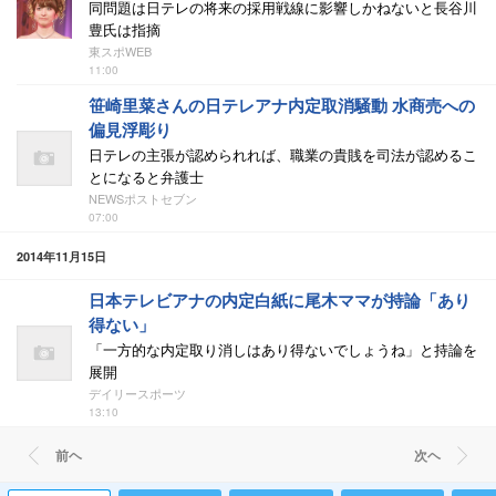
同問題は日テレの将来の採用戦線に影響しかねないと長谷川
豊氏は指摘
東スポWEB
11:00
笹崎里菜さんの日テレアナ内定取消騒動 水商売への
偏見浮彫り
日テレの主張が認められれば、職業の貴賎を司法が認めるこ
とになると弁護士
NEWSポストセブン
07:00
2014年11月15日
日本テレビアナの内定白紙に尾木ママが持論「あり
得ない」
「一方的な内定取り消しはあり得ないでしょうね」と持論を
展開
デイリースポーツ
13:10
前ヘ
次ヘ