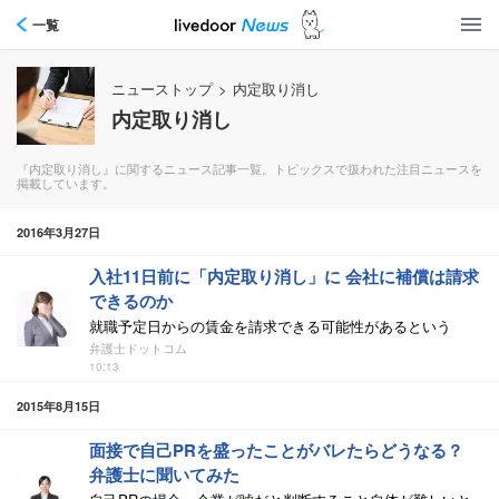
一覧
ニューストップ
>
内定取り消し
内定取り消し
『内定取り消し』に関するニュース記事一覧。トピックスで扱われた注目ニュースを
掲載しています。
2016年3月27日
入社11日前に「内定取り消し」に 会社に補償は請求
できるのか
就職予定日からの賃金を請求できる可能性があるという
弁護士ドットコム
10:13
2015年8月15日
面接で自己PRを盛ったことがバレたらどうなる？
弁護士に聞いてみた