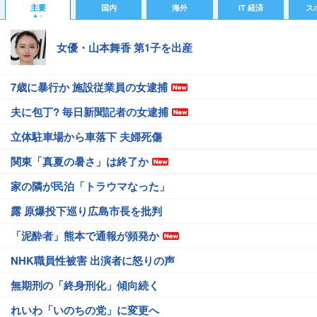
主要
国内
海外
IT 経済
ス
女優・山本舞香 第1子を出産
7歳に暴行か 施設従業員の女逮捕
夫に包丁? 毎日新聞記者の女逮捕
立体駐車場から車落下 夫婦死傷
関東「真夏の暑さ」は終了か
家の隣が民泊「トラウマなった」
露 原爆投下巡り広島市長を批判
「泥酔者」熊本で通報が頻発か
NHK職員性被害 出演者に怒りの声
無期刑の「終身刑化」傾向続く
れいわ「いのちの党」に変更へ