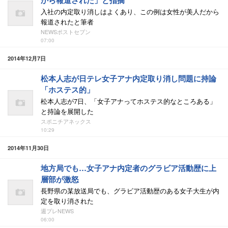
から報道された」と指摘
入社の内定取り消しはよくあり、この例は女性が美人だから
報道されたと筆者
NEWSポストセブン
07:00
2014年12月7日
松本人志が日テレ女子アナ内定取り消し問題に持論
「ホステス的」
松本人志が7日、「女子アナってホステス的なところある」
と持論を展開した
スポニチアネックス
10:29
2014年11月30日
地方局でも…女子アナ内定者のグラビア活動歴に上
層部が激怒
長野県の某放送局でも、グラビア活動歴のある女子大生が内
定を取り消された
週プレNEWS
06:00