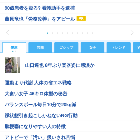
90歳患者を殴る? 看護助手を逮捕
藤原竜也「労務改善」をアピール
健康
芸能
ゴシップ
女子
トレンド
Y
山口達也 8年ぶり楽器姿に感涙か
運動より代謝 人体の省エネ戦略
大食い女子 46キロ体型の秘密
バランスボール毎日10分で20kg減
躁状態引き起こしかねないNG行動
脳梗塞になりやすい人の特徴
アトピーで「汚い」扱いされ苦悩