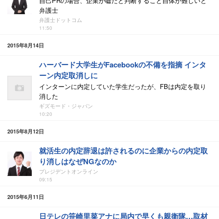
自己PRの場合、企業が嘘だと判断すること自体が難しいと
弁護士
弁護士ドットコム
11:50
2015年8月14日
ハーバード大学生がFacebookの不備を指摘 インタ
ーン内定取消しに
インターンに内定していた学生だったが、FBは内定を取り
消した
ギズモード・ジャパン
10:20
2015年8月12日
就活生の内定辞退は許されるのに企業からの内定取
り消しはなぜNGなのか
プレジデントオンライン
09:15
2015年6月11日
日テレの笹崎里菜アナに局内で早くも親衛隊…取材