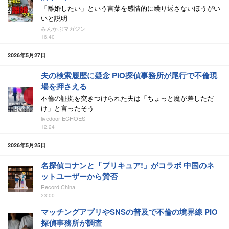
「離婚したい」という言葉を感情的に繰り返さないほうがい
いと説明
みんかぶマガジン
16:40
2026年5月27日
夫の検索履歴に疑念 PIO探偵事務所が尾行で不倫現
場を押さえる
不倫の証拠を突きつけられた夫は「ちょっと魔が差しただ
け」と言ったそう
livedoor ECHOES
12:24
2026年5月25日
名探偵コナンと「プリキュア!」がコラボ 中国のネ
ットユーザーから賛否
Record China
23:00
マッチングアプリやSNSの普及で不倫の境界線 PIO
探偵事務所が調査