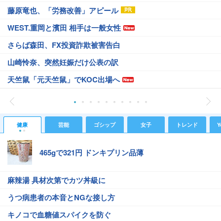
藤原竜也、「労務改善」アピール
WEST.重岡と濱田 相手は一般女性
さらば森田、FX投資詐欺被害告白
山崎怜奈、突然妊娠だけ公表の訳
天竺鼠「元天竺鼠」でKOC出場へ
健康
芸能
ゴシップ
女子
トレンド
Y
465gで321円 ドンキプリン品薄
麻辣湯 具材次第でカツ丼級に
うつ病患者の本音とNGな接し方
キノコで血糖値スパイクを防ぐ