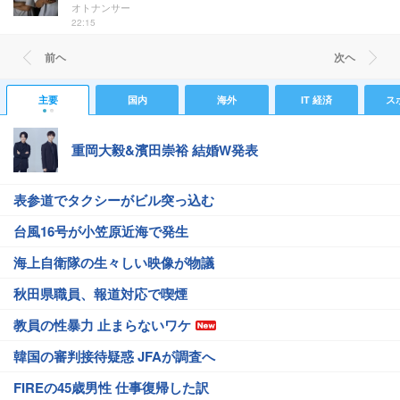
オトナンサー
22:15
前ヘ
次ヘ
主要
国内
海外
IT 経済
ス
重岡大毅&濱田崇裕 結婚W発表
表参道でタクシーがビル突っ込む
台風16号が小笠原近海で発生
海上自衛隊の生々しい映像が物議
秋田県職員、報道対応で喫煙
教員の性暴力 止まらないワケ
韓国の審判接待疑惑 JFAが調査へ
FIREの45歳男性 仕事復帰した訳