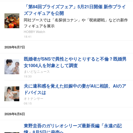
「第84回プライズフェア」5月21日開催 新作プライ
ズフィギュアを公開
同社ブースでは「名探偵コナン」や「呪術廻戦」などの新作
フィギュアを展示
HOBBY Watch
18:41
2026年6月7日
既婚者がSNSで異性とやりとりすると不倫？既婚男
女1004人を対象として調査
まいどなニュース
19:30
夫に違和感を覚えた妊娠中の妻がAIに相談、AIのア
ドバイスは
オトナンサー
09:15
2026年6月6日
東野圭吾のガリレオシリーズ最新長編「永遠の記
憶」8月5日に発売へ