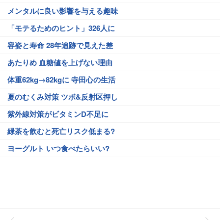
メンタルに良い影響を与える趣味
「モテるためのヒント」326人に
容姿と寿命 28年追跡で見えた差
あたりめ 血糖値を上げない理由
体重62kg→82kgに 寺田心の生活
夏のむくみ対策 ツボ&反射区押し
紫外線対策がビタミンD不足に
緑茶を飲むと死亡リスク低まる?
ヨーグルト いつ食べたらいい?