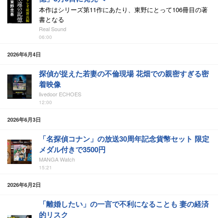
本作はシリーズ第11作にあたり、東野にとって106冊目の著
書となる
Real Sound
06:00
2026年6月4日
探偵が捉えた若妻の不倫現場 花畑での親密すぎる密
着映像
livedoor ECHOES
12:00
2026年6月3日
「名探偵コナン」の放送30周年記念貨幣セット 限定
メダル付きで3500円
MANGA Watch
15:21
2026年6月2日
「離婚したい」の一言で不利になることも 妻の経済
的リスク