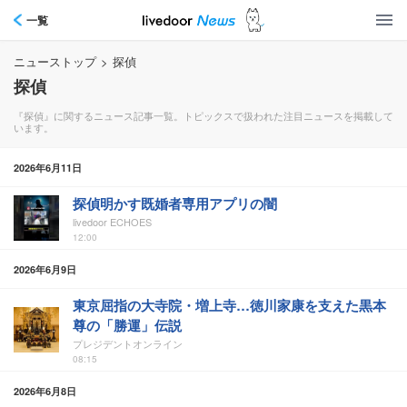
一覧
ニューストップ
>
探偵
探偵
『探偵』に関するニュース記事一覧。トピックスで扱われた注目ニュースを掲載して
います。
2026年6月11日
探偵明かす既婚者専用アプリの闇
livedoor ECHOES
12:00
2026年6月9日
東京屈指の大寺院・増上寺…徳川家康を支えた黒本
尊の「勝運」伝説
プレジデントオンライン
08:15
2026年6月8日