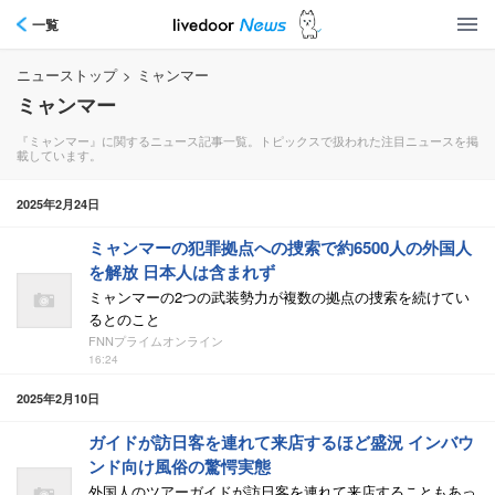
一覧
ニューストップ
>
ミャンマー
ミャンマー
『ミャンマー』に関するニュース記事一覧。トピックスで扱われた注目ニュースを掲
載しています。
2025年2月24日
ミャンマーの犯罪拠点への捜索で約6500人の外国人
を解放 日本人は含まれず
ミャンマーの2つの武装勢力が複数の拠点の捜索を続けてい
るとのこと
FNNプライムオンライン
16:24
2025年2月10日
ガイドが訪日客を連れて来店するほど盛況 インバウ
ンド向け風俗の驚愕実態
外国人のツアーガイドが訪日客を連れて来店することもあっ