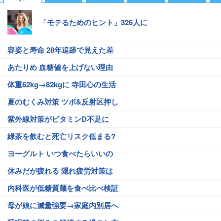
「モテるためのヒント」326人に
容姿と寿命 28年追跡で見えた差
あたりめ 血糖値を上げない理由
体重62kg→82kgに 寺田心の生活
夏のむくみ対策 ツボ&反射区押し
紫外線対策がビタミンD不足に
緑茶を飲むと死亡リスク低まる?
ヨーグルト いつ食べたらいいの
休みだが疲れる 隠れ疲労対策は
内科医が低糖質麺を食べ比べ検証
母が娘に減量強要→家庭内別居へ