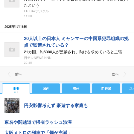
たという
FRIDAYデジタル
11:00
2025年1月16日
20人以上の日本人 ミャンマーの中国系犯罪組織の拠
点で監禁されている？
21カ国、約6000人が監禁され、助けを求めていると主張
日テレNEWS NNN
20:35
前ヘ
次ヘ
主要
国内
海外
IT 経済
ス
円安影響考えず 豪遊する家庭も
東名や関越道で帰省ラッシュ渋滞
大阪メトロの列車で「煙が充満」