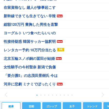
在留資格なし 越人が惨事起こす
新幹線できても生きてない 辛辣
総額120万円 豊胸した男性を直撃
ヨーグルト いつ食べたらいいの
性接待疑惑 韓国サッカー協釈明
レンタカー予約 10万円分当たる
北京五輪スノボ銅の冨田が結婚
女性騎手の今村聖奈 新潟で負傷
「要介護5」の志茂田景樹氏 今は
河井に悲劇 ミナミでぼったくり
健康
芸能
ゴシップ
女子
トレンド
Y