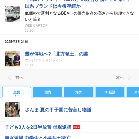
国系ブランドは今後存続か
低価格で薄利となるBEVへの販売依存の高さから脱却できな
いと筆者
WEB CARTOP
06:20
2025年8月24日
露が停戦へ?「北方領土」の謎
プレジデントオンライン
10:15
前ヘ
次ヘ
主要
国内
海外
IT 経済
ス
さんま 夏の甲子園に苦言し物議
子ども3人を2日半放置 母親逮捕
海水浴場 中学生と小学生が死亡