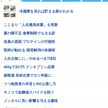
冷蔵庫を見れば貯まる家かわかる
こじるり「人生最高体重」を更新
夏の寝不足 食事制限でも太る訳
体臭の原因 プロテインの可能性
医師が勧める 猫背解消の体操術
人生台無しに…やめるべき7項目
465gで321円 ドンキプリン品薄
麻辣湯 具材次第でカツ丼級に
うつ病患者の本音とNGな接し方
キノコで血糖値スパイクを防ぐ
メンタルに良い影響を与える趣味