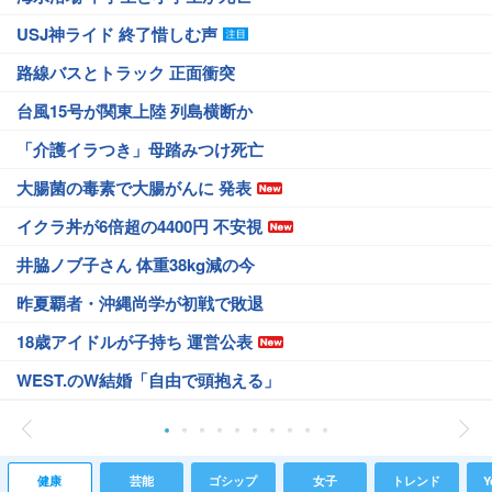
USJ神ライド 終了惜しむ声
路線バスとトラック 正面衝突
台風15号が関東上陸 列島横断か
「介護イラつき」母踏みつけ死亡
大腸菌の毒素で大腸がんに 発表
イクラ丼が6倍超の4400円 不安視
井脇ノブ子さん 体重38kg減の今
昨夏覇者・沖縄尚学が初戦で敗退
18歳アイドルが子持ち 運営公表
WEST.のW結婚「自由で頭抱える」
健康
芸能
ゴシップ
女子
トレンド
Y