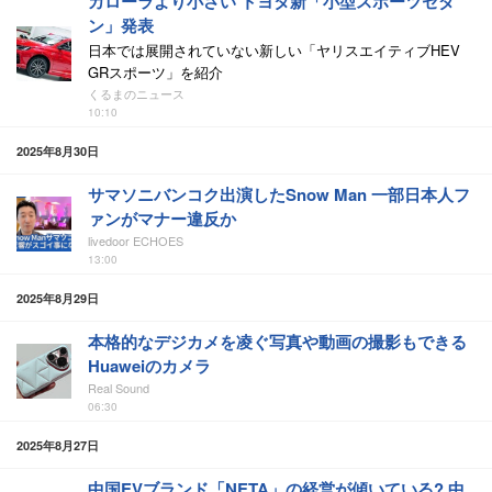
カローラより小さい トヨタ新「小型スポーツセダ
ン」発表
日本では展開されていない新しい「ヤリスエイティブHEV
GRスポーツ」を紹介
くるまのニュース
10:10
2025年8月30日
サマソニバンコク出演したSnow Man 一部日本人フ
ァンがマナー違反か
livedoor ECHOES
13:00
2025年8月29日
本格的なデジカメを凌ぐ写真や動画の撮影もできる
Huaweiのカメラ
Real Sound
06:30
2025年8月27日
中国EVブランド「NETA」の経営が傾いている? 中