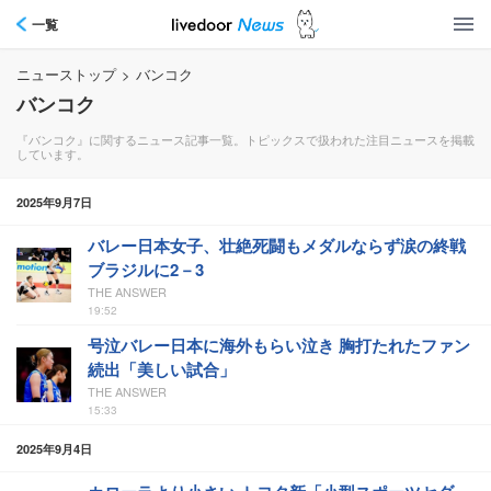
一覧
ニューストップ
>
バンコク
バンコク
『バンコク』に関するニュース記事一覧。トピックスで扱われた注目ニュースを掲載
しています。
2025年9月7日
バレー日本女子、壮絶死闘もメダルならず涙の終戦
ブラジルに2－3
THE ANSWER
19:52
号泣バレー日本に海外もらい泣き 胸打たれたファン
続出「美しい試合」
THE ANSWER
15:33
2025年9月4日