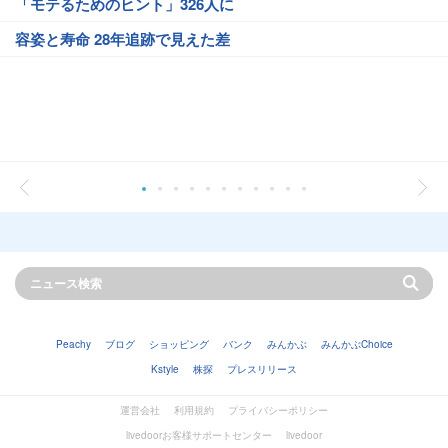
「モテるためのヒント」326人に
容姿と寿命 28年追跡で見えた差
Peachy
ブログ
ショッピング
バンク
みんかぶ
みんかぶChoice
Kstyle
株探
プレスリリース
運営会社
利用規約
プライバシーポリシー
livedoorお客様サポートセンター
livedoor