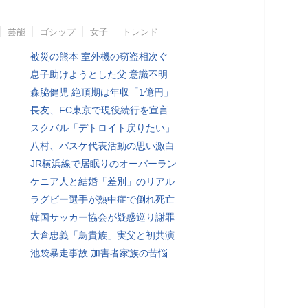
芸能
ゴシップ
女子
トレンド
被災の熊本 室外機の窃盗相次ぐ
息子助けようとした父 意識不明
森脇健児 絶頂期は年収「1億円」
長友、FC東京で現役続行を宣言
スクバル「デトロイト戻りたい」
八村、バスケ代表活動の思い激白
JR横浜線で居眠りのオーバーラン
ケニア人と結婚「差別」のリアル
ラグビー選手が熱中症で倒れ死亡
韓国サッカー協会が疑惑巡り謝罪
大倉忠義「鳥貴族」実父と初共演
池袋暴走事故 加害者家族の苦悩