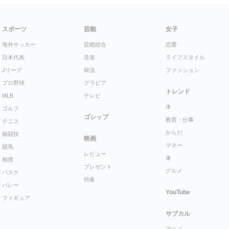
スポーツ
芸能
女子
海外サッカー
芸能総合
恋愛
日本代表
音楽
ライフスタイル
Jリーグ
韓流
ファッション
プロ野球
グラビア
トレンド
MLB
テレビ
本
ゴルフ
ゴシップ
教育・仕事
テニス
からだ
格闘技
映画
マネー
競馬
レビュー
車
相撲
プレゼント
グルメ
バスケ
特集
バレー
YouTube
フィギュア
サブカル