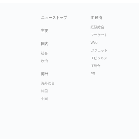
ニューストップ
IT 経済
経済総合
主要
マーケット
Web
国内
ガジェット
社会
ITビジネス
政治
IT総合
海外
PR
海外総合
韓国
中国