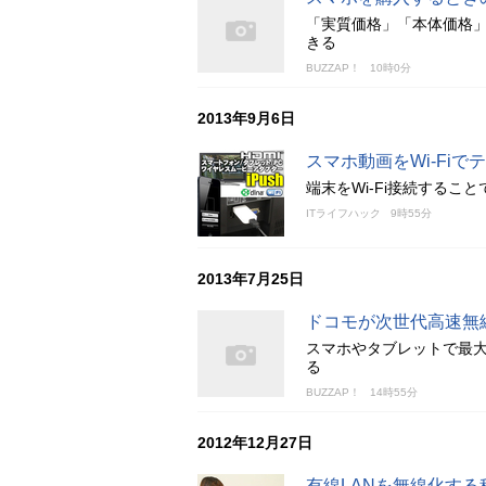
「実質価格」「本体価格
きる
BUZZAP！
10時0分
2013年9月6日
スマホ動画をWi-Fiで
端末をWi-Fi接続する
ITライフハック
9時55分
2013年7月25日
ドコモが次世代高速無線
スマホやタブレットで最大4
る
BUZZAP！
14時55分
2012年12月27日
有線LANを無線化する