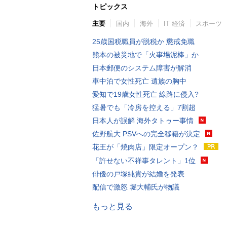
トピックス
主要
国内
海外
IT 経済
スポーツ
25歳国税職員が脱税か 懲戒免職
熊本の被災地で「火事場泥棒」か
日本郵便のシステム障害が解消
車中泊で女性死亡 遺族の胸中
愛知で19歳女性死亡 線路に侵入?
猛暑でも「冷房を控える」7割超
日本人が誤解 海外タトゥー事情
佐野航大 PSVへの完全移籍が決定
花王が「焼肉店」限定オープン？
「許せない不祥事タレント」1位
俳優の戸塚純貴が結婚を発表
配信で激怒 堀大輔氏が物議
もっと見る