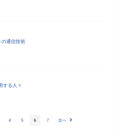
速さの通信技術
用する人々
4
5
6
7
次へ