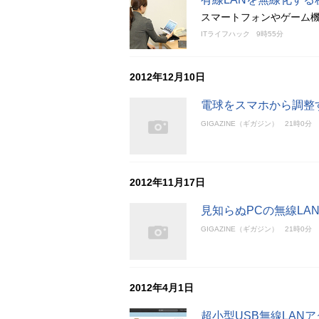
スマートフォンやゲーム機を
ITライフハック
9時55分
2012年12月10日
電球をスマホから調整
GIGAZINE（ギガジン）
21時0分
2012年11月17日
見知らぬPCの無線LA
GIGAZINE（ギガジン）
21時0分
2012年4月1日
超小型USB無線LAN