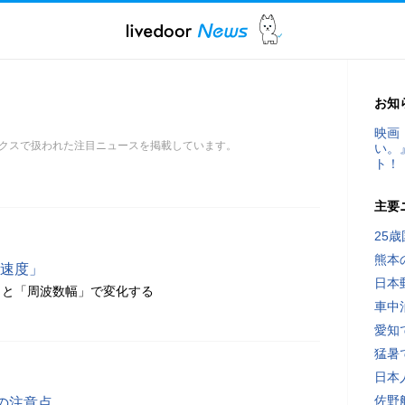
お知
映画
ックスで扱われた注目ニュースを掲載しています。
い。
ト！
主要
25
熊本
の速度」
日本
」と「周波数幅」で変化する
車中
愛知
猛暑
日本
佐野
の注意点