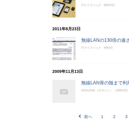
ITライフハック
9時55分
2011年8月23日
無線LANの130倍の
ITライフハック
9時0分
2009年11月13日
無線LAN骨の髄まで利
GIGAZINE（ギガジン）
19時56分
前へ
1
2
3