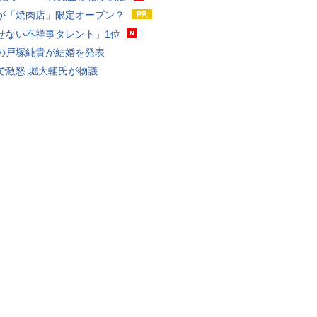
が「焼肉店」限定オープン？
せない不祥事タレント」1位
の戸塚純貴が結婚を発表
で激怒 堀大輔氏が物議