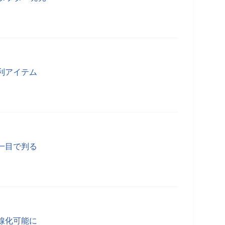
利アイテム
一目で判る
線化可能に