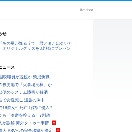
livedoor
らせ
『あの星が降る丘で、君とまた出会いた
』オリジナルグッズを3名様にプレゼン
ニュース
歳国税職員が脱税か 懲戒免職
の被災地で「火事場泥棒」か
郵便のシステム障害が解消
泊で女性死亡 遺族の胸中
で19歳女性死亡 線路に侵入?
でも「冷房を控える」7割超
人が誤解 海外タトゥー事情
航大 PSVへの完全移籍が決定