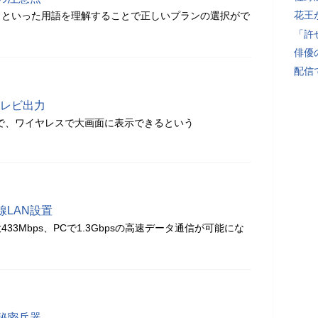
花王
」といった用語を理解することで正しいプランの選択がで
「許
俳優
配信
テレビ出力
ことで、ワイヤレスで大画面に表示できるという
LAN設置
33Mbps、PCで1.3Gbpsの高速データ通信が可能にな
秘密兵器