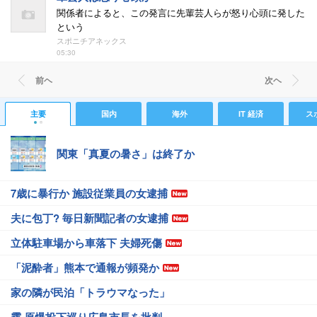
関係者によると、この発言に先輩芸人らが怒り心頭に発した
という
スポニチアネックス
05:30
前ヘ
次ヘ
主要
国内
海外
IT 経済
ス
関東「真夏の暑さ」は終了か
7歳に暴行か 施設従業員の女逮捕
夫に包丁? 毎日新聞記者の女逮捕
立体駐車場から車落下 夫婦死傷
「泥酔者」熊本で通報が頻発か
家の隣が民泊「トラウマなった」