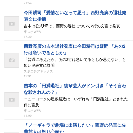
21:54
今田耕司「愛情ないなって思う」西野亮廣の退社発
表文に指摘
吉本は公式HPで、西野の退社について2行の文言で発表
東スポWEB
17:30
西野亮廣の吉本退社発表に今田耕司は疑問 「あの2
行は急いでるとしか」
「普通に考えたら、あの2行は急いでるとしか思えない」と
短い発表文に疑問
スポニチアネックス
12:31
吉本の「円満退社」後輩芸人がドン引き「そう言わ
な殺されんの？」
ニューヨークの屋敷裕政は、いずれも「円満退社」とされた
件に言及
東スポWEB
11:00
「ノーギャラで劇場に出演したい」西野の発言に先
輩芸人は怒り心頭か