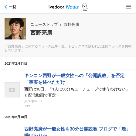
一覧
ニューストップ
>
西野亮廣
西野亮廣
『西野亮廣』に関するニュース記事一覧。トピックスで扱われた注目ニュースを掲載
しています。
2021年2月11日
キンコン西野が一般女性への「公開説教」を否定
「事実を述べただけ」
西野は10日、「1人に30分もユーチューブで使うわけない」
と配信動画で否定
東スポWEB
13:13
2021年2月10日
西野亮廣が一般女性を30分公開説教 ブログで「癌」
呼ばわりか