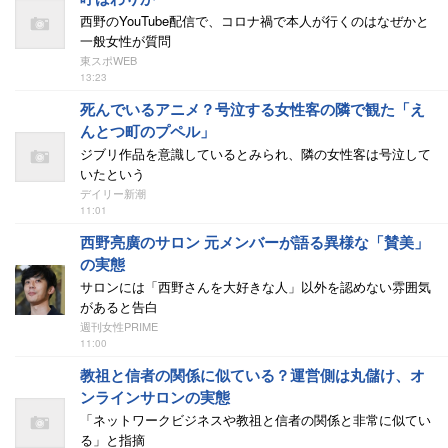
西野のYouTube配信で、コロナ禍で本人が行くのはなぜかと
一般女性が質問
東スポWEB
13:23
死んでいるアニメ？号泣する女性客の隣で観た「え
んとつ町のプペル」
ジブリ作品を意識しているとみられ、隣の女性客は号泣して
いたという
デイリー新潮
11:01
西野亮廣のサロン 元メンバーが語る異様な「賛美」
の実態
サロンには「西野さんを大好きな人」以外を認めない雰囲気
があると告白
週刊女性PRIME
11:00
教祖と信者の関係に似ている？運営側は丸儲け、オ
ンラインサロンの実態
「ネットワークビジネスや教祖と信者の関係と非常に似てい
る」と指摘