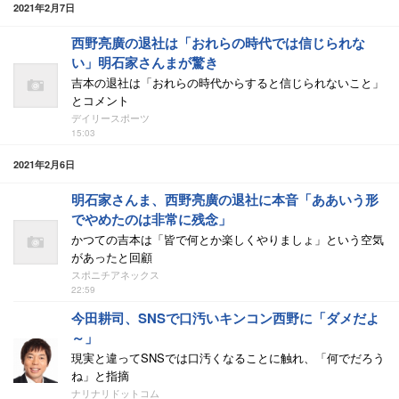
2021年2月7日
西野亮廣の退社は「おれらの時代では信じられな
い」明石家さんまが驚き
吉本の退社は「おれらの時代からすると信じられないこと」
とコメント
デイリースポーツ
15:03
2021年2月6日
明石家さんま、西野亮廣の退社に本音「ああいう形
でやめたのは非常に残念」
かつての吉本は「皆で何とか楽しくやりましょ」という空気
があったと回顧
スポニチアネックス
22:59
今田耕司、SNSで口汚いキンコン西野に「ダメだよ
～」
現実と違ってSNSでは口汚くなることに触れ、「何でだろう
ね」と指摘
ナリナリドットコム