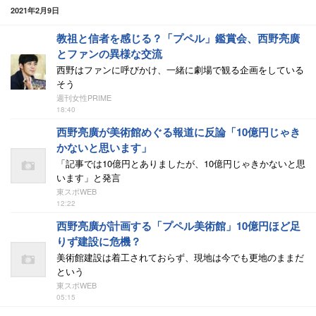
2021年2月9日
教祖と信者を感じる？「プペル」鑑賞会、西野亮廣
とファンの異様な交流
西野はファンに呼びかけ、一緒に劇場で観る企画をしている
そう
週刊女性PRIME
18:40
西野亮廣が美術館めぐる報道に反論「10億円じゃき
かないと思います」
「記事では10億円とありましたが、10億円じゃきかないと思
います」と発言
東スポWEB
12:22
西野亮廣が計画する「プペル美術館」10億円ほど足
りず建設に危機？
美術館建設は着工されておらず、現地は今でも更地のままだ
という
東スポWEB
05:15