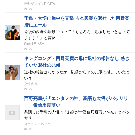
日刊ゲンダイDIGITAL
09:26
千鳥・大悟に胸中を直撃 吉本興業を退社した西野亮
廣にエール
今後の西野の活動について「もちろん、応援したいと思って
ますよ！」と言及
Smart FLASH
06:00
キングコング・西野亮廣の母に退社の報告なし 感じ
ていた退社の兆候
退社の報告はなかったが、以前からその兆候は感じていたと
いう
女性自身
06:00
西野亮廣が「エンタメの神」豪語も大悟がバッサリ
「一番信用度薄い」
共演した千鳥の大悟は「お前が一番信用度薄いやん」とバッ
サリ
スポニチアネックス
00:10