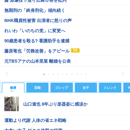
露 原爆投下巡り広島市長を批判
無期刑の「終身刑化」傾向続く
NHK職員性被害 出演者に怒りの声
れいわ「いのちの党」に変更へ
90歳患者を殴る? 看護助手を逮捕
藤原竜也「労務改善」をアピール
元TBSアナの山本里菜 離婚を公表
健康
芸能
ゴシップ
女子
トレンド
Y
山口達也 8年ぶり楽器姿に感涙か
運動より代謝 人体の省エネ戦略