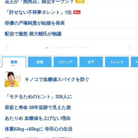
花王が「焼肉店」限定オープン？
「許せない不祥事タレント」1位
俳優の戸塚純貴が結婚を発表
配信で激怒 堀大輔氏が物議
健康
芸能
ゴシップ
女子
トレンド
Y
キノコで血糖値スパイクを防ぐ
「モテるためのヒント」326人に
容姿と寿命 28年追跡で見えた差
あたりめ 血糖値を上げない理由
体重62kg→82kgに 寺田心の生活