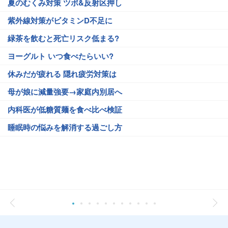
夏のむくみ対策 ツボ&反射区押し
紫外線対策がビタミンD不足に
緑茶を飲むと死亡リスク低まる?
ヨーグルト いつ食べたらいい?
休みだが疲れる 隠れ疲労対策は
母が娘に減量強要→家庭内別居へ
内科医が低糖質麺を食べ比べ検証
睡眠時の悩みを解消する過ごし方