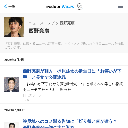
一覧
ニューストップ
>
西野亮廣
西野亮廣
『西野亮廣』に関するニュース記事一覧。トピックスで扱われた注目ニュースを掲載
しています。
2026年8月7日
西野亮廣が相方・梶原雄太の誕生日に「お笑いが下
手」と長文で公開謝罪
「お笑いが下手だから夢は叶わない」と相方への厳しい指摘
をユーモアたっぷりに綴った
日刊スポーツ
09:52
2026年7月30日
被災地へのコメ贈る告知に「折り鶴と何が違う？」
西野亮廣が一部の声に返答