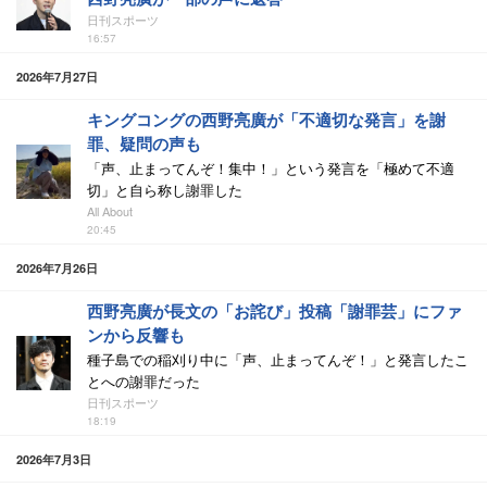
日刊スポーツ
16:57
2026年7月27日
キングコングの西野亮廣が「不適切な発言」を謝
罪、疑問の声も
「声、止まってんぞ！集中！」という発言を「極めて不適
切」と自ら称し謝罪した
All About
20:45
2026年7月26日
西野亮廣が長文の「お詫び」投稿「謝罪芸」にファ
ンから反響も
種子島での稲刈り中に「声、止まってんぞ！」と発言したこ
とへの謝罪だった
日刊スポーツ
18:19
2026年7月3日