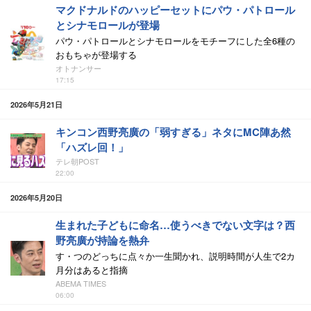
マクドナルドのハッピーセットにパウ・パトロール
とシナモロールが登場
パウ・パトロールとシナモロールをモチーフにした全6種の
おもちゃが登場する
オトナンサー
17:15
2026年5月21日
キンコン西野亮廣の「弱すぎる」ネタにMC陣あ然
「ハズレ回！」
テレ朝POST
22:00
2026年5月20日
生まれた子どもに命名…使うべきでない文字は？西
野亮廣が持論を熱弁
す・つのどっちに点々か一生聞かれ、説明時間が人生で2カ
月分はあると指摘
ABEMA TIMES
06:00