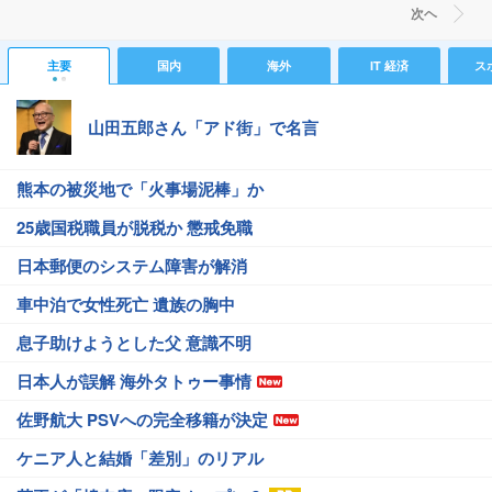
次ヘ
主要
国内
海外
IT 経済
ス
山田五郎さん「アド街」で名言
熊本の被災地で「火事場泥棒」か
25歳国税職員が脱税か 懲戒免職
日本郵便のシステム障害が解消
車中泊で女性死亡 遺族の胸中
息子助けようとした父 意識不明
日本人が誤解 海外タトゥー事情
佐野航大 PSVへの完全移籍が決定
ケニア人と結婚「差別」のリアル