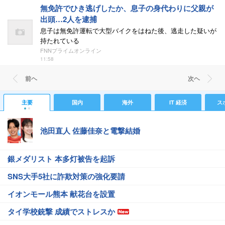
無免許でひき逃げしたか、息子の身代わりに父親が
出頭…2人を逮捕
息子は無免許運転で大型バイクをはねた後、逃走した疑いが
持たれている
FNNプライムオンライン
11:58
前ヘ
次ヘ
主要
国内
海外
IT 経済
ス
池田直人 佐藤佳奈と電撃結婚
銀メダリスト 本多灯被告を起訴
SNS大手5社に詐欺対策の強化要請
イオンモール熊本 献花台を設置
タイ学校銃撃 成績でストレスか