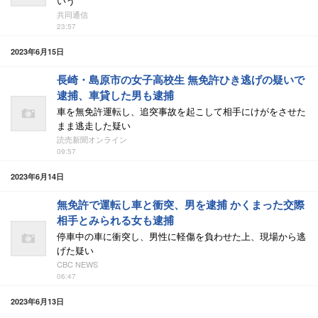
いう
共同通信
23:57
2023年6月15日
長崎・島原市の女子高校生 無免許ひき逃げの疑いで
逮捕、車貸した男も逮捕
車を無免許運転し、追突事故を起こして相手にけがをさせた
まま逃走した疑い
読売新聞オンライン
09:57
2023年6月14日
無免許で運転し車と衝突、男を逮捕 かくまった交際
相手とみられる女も逮捕
停車中の車に衝突し、男性に軽傷を負わせた上、現場から逃
げた疑い
CBC NEWS
06:47
2023年6月13日