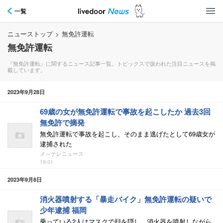
一覧
ニューストップ
>
無免許運転
無免許運転
『無免許運転』に関するニュース記事一覧。トピックスで扱われた注目ニュースを掲
載しています。
2023年9月28日
69歳の女が無免許運転で事故を起こしたか 過去3回
無免許で摘発
無免許運転で事故を起こし、そのまま逃げたとして69歳女が
逮捕された
メ～テレニュース
19:01
2023年9月8日
消火器噴射する「暴走バイク」無免許運転の疑いで
少年逮捕 福岡
乗っている2人はマスクで顔を隠し、消火器を噴射しながら