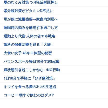
夏のむくみ対策 ツボ&反射区押し
紫外線対策がビタミンD不足に
母が娘に減量強要→家庭内別居へ
睡眠時の悩みを解消する過ごし方
運動より代謝 人体の省エネ戦略
歯科の保健治療を巡る「大嘘」
大食い女子 46キロ体型の秘密
バランスボール毎日10分で20kg減
躁状態引き起こしかねないNG行動
1日10分で手軽に「ひざ痛対策」
キウイを食べる際の3つの注意点
コーヒー 朝すぐ飲むのはダメ?