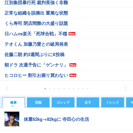
江別集団暴行死 裁判長強く非難
正常な組織を誤摘出 重篤な状態
くら寿司 閉店間際の大盛り話題
日ハムvs楽天「死球合戦」不穏
テオくん 加藤乃愛との破局発表
佐藤二朗 約3週間ぶりにX投稿
朝ドラ 次週予告に「ゲンナリ」
ヒコロヒー 割引お握り買わない
健康
芸能
ゴシップ
女子
トレンド
Y
体重62kg→82kgに 寺田心の生活