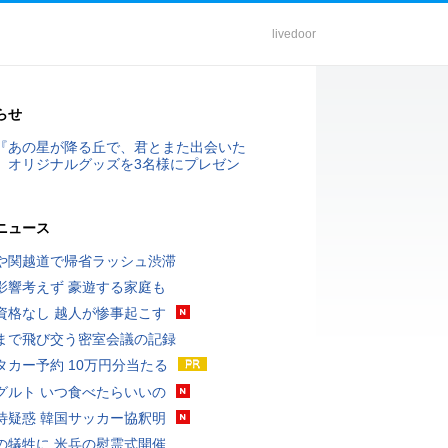
livedoor
らせ
『あの星が降る丘で、君とまた出会いた
』オリジナルグッズを3名様にプレゼン
ニュース
や関越道で帰省ラッシュ渋滞
影響考えず 豪遊する家庭も
資格なし 越人が惨事起こす
まで飛び交う密室会議の記録
タカー予約 10万円分当たる
グルト いつ食べたらいいの
待疑惑 韓国サッカー協釈明
の犠牲に 米兵の慰霊式開催