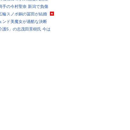
騎手の今村聖奈 新潟で負傷
五輪スノボ銅の冨田が結婚
ェンド美魔女が過酷な決断
介護5」の志茂田景樹氏 今は