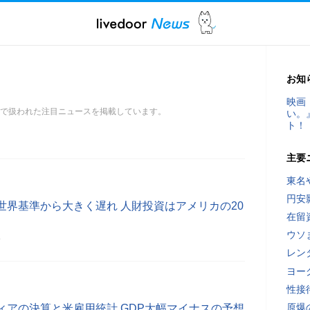
お知
映画
スで扱われた注目ニュースを掲載しています。
い。
ト！
主要
東名
円安
世界基準から大きく遅れ 人財投資はアメリカの20
在留
ウソ
分
レン
ヨー
性接
原爆
ィアの決算と米雇用統計 GDP大幅マイナスの予想