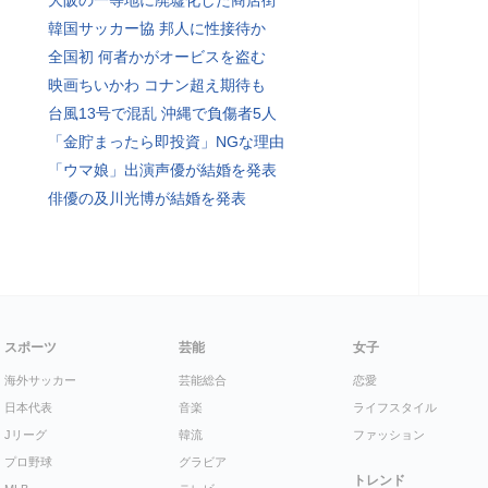
大阪の一等地に廃墟化した商店街
韓国サッカー協 邦人に性接待か
全国初 何者かがオービスを盗む
映画ちいかわ コナン超え期待も
台風13号で混乱 沖縄で負傷者5人
「金貯まったら即投資」NGな理由
「ウマ娘」出演声優が結婚を発表
俳優の及川光博が結婚を発表
スポーツ
芸能
女子
海外サッカー
芸能総合
恋愛
日本代表
音楽
ライフスタイル
Jリーグ
韓流
ファッション
プロ野球
グラビア
トレンド