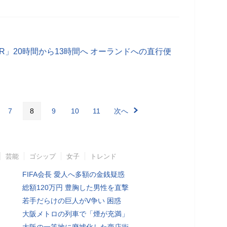
PAIR」20時間から13時間へ オーランドへの直行便
7
8
9
10
11
次へ
芸能
ゴシップ
女子
トレンド
FIFA会長 愛人へ多額の金銭疑惑
総額120万円 豊胸した男性を直撃
若手だらけの巨人がV争い 困惑
大阪メトロの列車で「煙が充満」