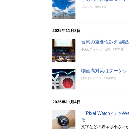
マネクリ
9時35分
2025年11月8日
台湾の重要性訴え 副
中央社フォーカス台湾
15時0分
物価高対策はターゲッ
財界オンライン
11時30分
2025年11月4日
「Pixel Watch 
る
文字などの表示は小さいが