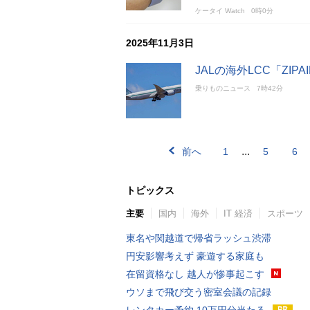
ケータイ Watch
0時0分
2025年11月3日
JALの海外LCC「ZI
乗りものニュース
7時42分
...
前へ
1
5
6
トピックス
主要
国内
海外
IT 経済
スポーツ
東名や関越道で帰省ラッシュ渋滞
円安影響考えず 豪遊する家庭も
在留資格なし 越人が惨事起こす
ウソまで飛び交う密室会議の記録