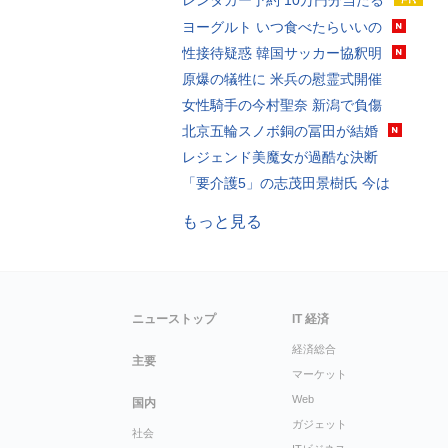
レンタカー予約 10万円分当たる
ヨーグルト いつ食べたらいいの
性接待疑惑 韓国サッカー協釈明
原爆の犠牲に 米兵の慰霊式開催
女性騎手の今村聖奈 新潟で負傷
北京五輪スノボ銅の冨田が結婚
レジェンド美魔女が過酷な決断
「要介護5」の志茂田景樹氏 今は
もっと見る
ニューストップ
IT 経済
経済総合
主要
マーケット
Web
国内
ガジェット
社会