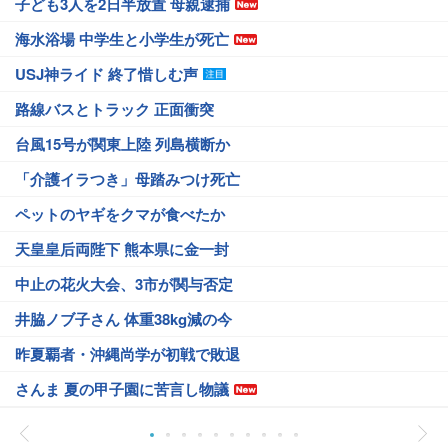
子ども3人を2日半放置 母親逮捕
海水浴場 中学生と小学生が死亡
USJ神ライド 終了惜しむ声
路線バスとトラック 正面衝突
台風15号が関東上陸 列島横断か
「介護イラつき」母踏みつけ死亡
ペットのヤギをクマが食べたか
天皇皇后両陛下 熊本県に金一封
中止の花火大会、3市が関与否定
井脇ノブ子さん 体重38kg減の今
昨夏覇者・沖縄尚学が初戦で敗退
さんま 夏の甲子園に苦言し物議