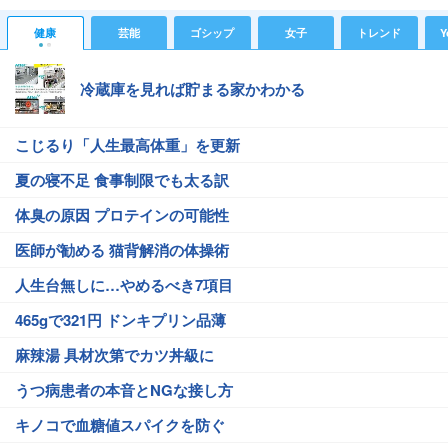
健康
芸能
ゴシップ
女子
トレンド
Y
冷蔵庫を見れば貯まる家かわかる
こじるり「人生最高体重」を更新
夏の寝不足 食事制限でも太る訳
体臭の原因 プロテインの可能性
医師が勧める 猫背解消の体操術
人生台無しに…やめるべき7項目
465gで321円 ドンキプリン品薄
麻辣湯 具材次第でカツ丼級に
うつ病患者の本音とNGな接し方
キノコで血糖値スパイクを防ぐ