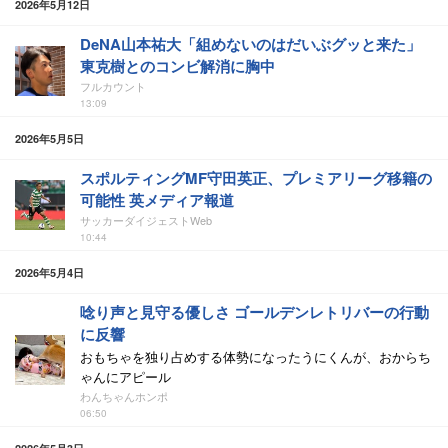
2026年5月12日
DeNA山本祐大「組めないのはだいぶグッと来た」
東克樹とのコンビ解消に胸中
フルカウント
13:09
2026年5月5日
スポルティングMF守田英正、プレミアリーグ移籍の
可能性 英メディア報道
サッカーダイジェストWeb
10:44
2026年5月4日
唸り声と見守る優しさ ゴールデンレトリバーの行動
に反響
おもちゃを独り占めする体勢になったうにくんが、おからち
ゃんにアピール
わんちゃんホンポ
06:50