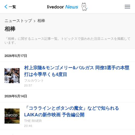
一覧
ニューストップ
>
相棒
相棒
『相棒』に関するニュース記事一覧。トピックスで扱われた注目ニュースを掲載して
います。
2026年5月17日
村上宗隆&モンゴメリー&バルガス 同僚3選手の本塁
打は今季早くも4度目
フルカウント
20:57
2026年5月14日
「コララインとボタンの魔女」などで知られる
LAIKAの新作映画 予告編公開
THE RIVER
20:46