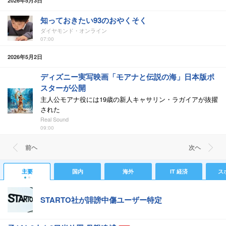
2026年5月3日
知っておきたい93のおやくそく
ダイヤモンド・オンライン
07:00
2026年5月2日
ディズニー実写映画「モアナと伝説の海」日本版ポ
スターが公開
主人公モアナ役には19歳の新人キャサリン・ラガイアが抜擢
された
Real Sound
09:00
前ヘ
次ヘ
主要
国内
海外
IT 経済
ス
STARTO社が誹謗中傷ユーザー特定