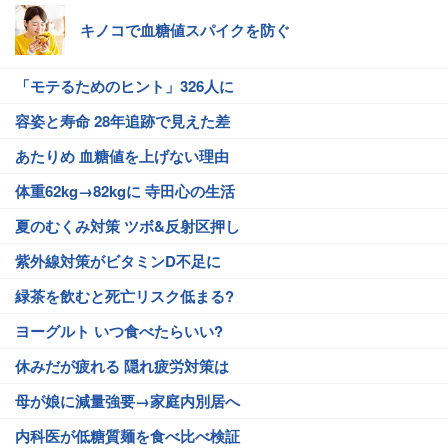
キノコで血糖値スパイクを防ぐ
「モテるためのヒント」326人に
容姿と寿命 28年追跡で見えた差
あたりめ 血糖値を上げない理由
体重62kg→82kgに 寺田心の生活
夏のむくみ対策 ツボ&反射区押し
紫外線対策がビタミンD不足に
緑茶を飲むと死亡リスク低まる?
ヨーグルト いつ食べたらいい?
休みだが疲れる 隠れ疲労対策は
母が娘に減量強要→家庭内別居へ
内科医が低糖質麺を食べ比べ検証