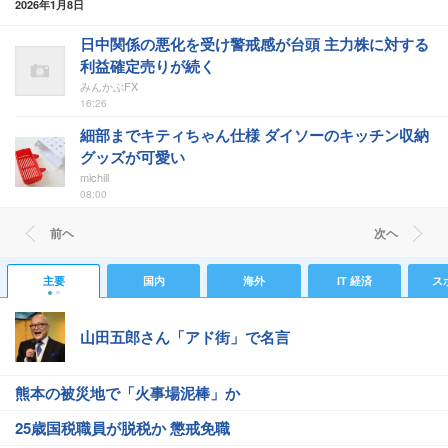
2026年1月8日
日中関係の悪化を受け警戒感が台頭 主力株に対する
利益確定売りが続く
みんかぶFX
16:26
細部までキティちゃん仕様 ダイソーのキッチン収納
グッズが可愛い
michill
08:00
前ヘ
次ヘ
主要
国内
海外
IT 経済
ス
山田五郎さん「アド街」で名言
熊本の被災地で「火事場泥棒」か
25歳国税職員が脱税か 懲戒免職