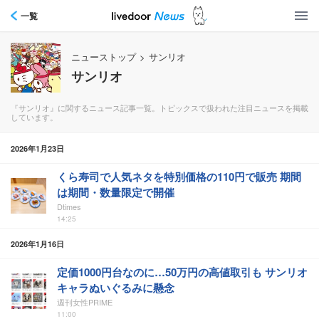
一覧
ニューストップ
>
サンリオ
サンリオ
『サンリオ』に関するニュース記事一覧。トピックスで扱われた注目ニュースを掲載
しています。
2026年1月23日
くら寿司で人気ネタを特別価格の110円で販売 期間
は期間・数量限定で開催
Dtimes
14:25
2026年1月16日
定価1000円台なのに…50万円の高値取引も サンリオ
キャラぬいぐるみに懸念
週刊女性PRIME
11:00