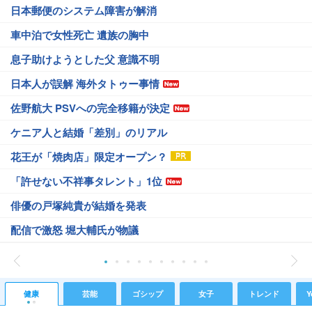
日本郵便のシステム障害が解消
車中泊で女性死亡 遺族の胸中
息子助けようとした父 意識不明
日本人が誤解 海外タトゥー事情
佐野航大 PSVへの完全移籍が決定
ケニア人と結婚「差別」のリアル
花王が「焼肉店」限定オープン？
「許せない不祥事タレント」1位
俳優の戸塚純貴が結婚を発表
配信で激怒 堀大輔氏が物議
健康
芸能
ゴシップ
女子
トレンド
Y