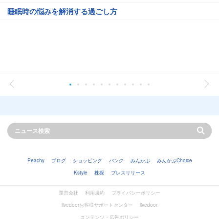
睡眠時の悩みを解消する過ごし方
Peachy
ブログ
ショッピング
バンク
みんかぶ
みんかぶChoice
Kstyle
株探
プレスリリース
運営会社
利用規約
プライバシーポリシー
livedoorお客様サポートセンター
livedoor
コンテンツ・広告ポリシー