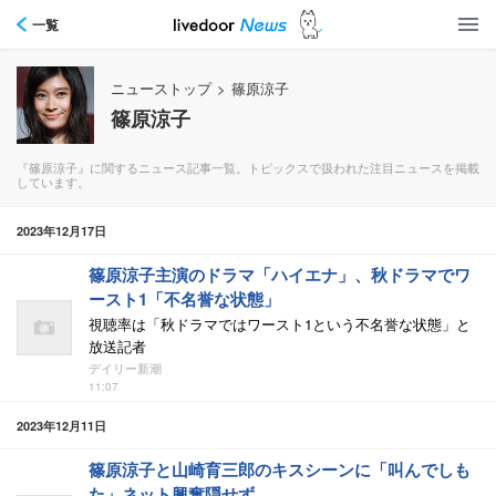
一覧
ニューストップ
>
篠原涼子
篠原涼子
『篠原涼子』に関するニュース記事一覧。トピックスで扱われた注目ニュースを掲載
しています。
2023年12月17日
篠原涼子主演のドラマ「ハイエナ」、秋ドラマでワ
ースト1「不名誉な状態」
視聴率は「秋ドラマではワースト1という不名誉な状態」と
放送記者
デイリー新潮
11:07
2023年12月11日
篠原涼子と山崎育三郎のキスシーンに「叫んでしも
た」ネット興奮隠せず