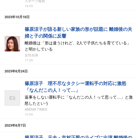
スポーツ報知
18:55
2023年10月18日
篠原涼子が語る新しい家族の形が話題に 離婚後の夫
婦と子の関係に反響
離婚後は「形は違うけれど、2人で子供たちを育てている」
と明かしている
女性自身
17:26
2023年8月24日
篠原涼子 理不尽なタクシー運転手の対応に激怒
「なんだこの人！って…」
返事をしない運転手に「なんだこの人！って思って…」と激
怒したという
ABEMA TIMES
10:55
2023年8月7日
篠原涼子、元夫・市村正親のライブに出演 離婚後の