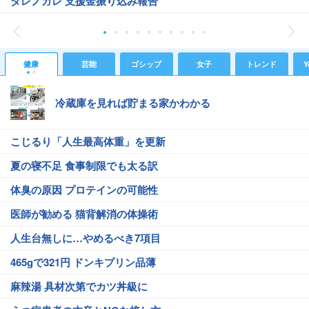
ダレノガレ 支援金振り込み報告
健康
芸能
ゴシップ
女子
トレンド
Y
冷蔵庫を見れば貯まる家かわかる
こじるり「人生最高体重」を更新
夏の寝不足 食事制限でも太る訳
体臭の原因 プロテインの可能性
医師が勧める 猫背解消の体操術
人生台無しに…やめるべき7項目
465gで321円 ドンキプリン品薄
麻辣湯 具材次第でカツ丼級に