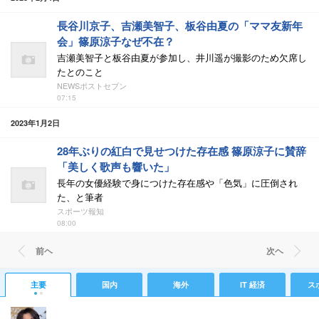
長谷川京子、吉瀬美智子、板谷由夏の「ママ友新年
会」篠原涼子なぜ不在？
吉瀬美智子と板谷由夏が参加し、井川遥が撮影のため欠席し
たとのこと
NEWSポストセブン
07:15
2023年1月2日
28年ぶりの紅白で見せつけた存在感 篠原涼子に賛辞
「美しく歌声も響いた」
長年の女優経験で身につけた存在感や「色気」に圧倒され
た、と筆者
スポーツ報知
08:00
前ヘ
次ヘ
主要
国内
海外
IT 経済
ス