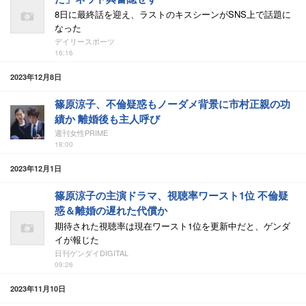
8日に最終話を迎え、ラストのキスシーンがSNS上で話題に
なった
デイリースポーツ
16:16
2023年12月8日
篠原涼子、不倫疑惑もノーダメ背景に市村正親の功
績か 離婚後も主人呼び
週刊女性PRIME
18:00
2023年12月1日
篠原涼子の主演ドラマ、視聴率ワースト1位 不倫疑
惑＆離婚の遅れた代償か
期待された視聴率は現在ワースト1位を更新中だと、ゲンダ
イが報じた
日刊ゲンダイDIGITAL
09:26
2023年11月10日