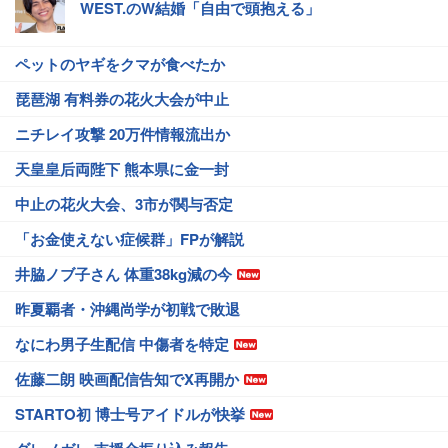
WEST.のW結婚「自由で頭抱える」
ペットのヤギをクマが食べたか
琵琶湖 有料券の花火大会が中止
ニチレイ攻撃 20万件情報流出か
天皇皇后両陛下 熊本県に金一封
中止の花火大会、3市が関与否定
「お金使えない症候群」FPが解説
井脇ノブ子さん 体重38kg減の今
昨夏覇者・沖縄尚学が初戦で敗退
なにわ男子生配信 中傷者を特定
佐藤二朗 映画配信告知でX再開か
STARTO初 博士号アイドルが快挙