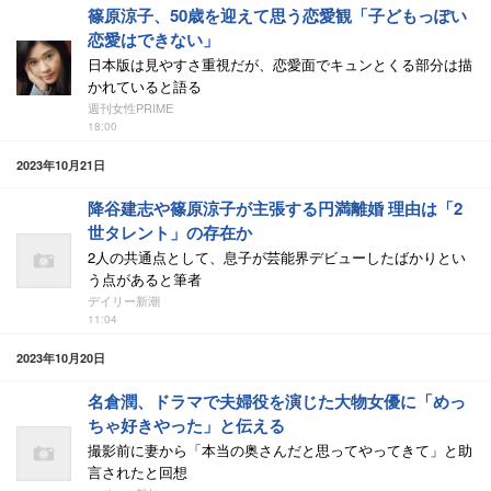
篠原涼子、50歳を迎えて思う恋愛観「子どもっぽい
恋愛はできない」
日本版は見やすさ重視だが、恋愛面でキュンとくる部分は描
かれていると語る
週刊女性PRIME
18:00
2023年10月21日
降谷建志や篠原涼子が主張する円満離婚 理由は「2
世タレント」の存在か
2人の共通点として、息子が芸能界デビューしたばかりとい
う点があると筆者
デイリー新潮
11:04
2023年10月20日
名倉潤、ドラマで夫婦役を演じた大物女優に「めっ
ちゃ好きやった」と伝える
撮影前に妻から「本当の奥さんだと思ってやってきて」と助
言されたと回想