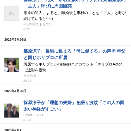
「主人」呼びに周囲困惑
篠原の知人によると、離婚後も市村のことを「主人」と呼び
続けているという
NEWSポストセブン
07:15
2023年5月26日
篠原涼子、長男に集まる「母に似てる」の声 昨年父
と同じホリプロに所属
所属するホリプロがInstagramアカウント「ホリプロActor」
に近影を投稿
女性自身
20:03
2023年4月20日
篠原涼子が「理想の夫婦」を語り波紋「この人の図
太い神経がすごい」
Smart FLASH
21:35
2023年2月4日