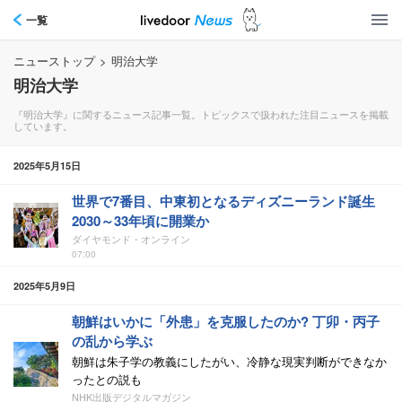
一覧
ニューストップ
>
明治大学
明治大学
『明治大学』に関するニュース記事一覧。トピックスで扱われた注目ニュースを掲載
しています。
2025年5月15日
世界で7番目、中東初となるディズニーランド誕生
2030～33年頃に開業か
ダイヤモンド・オンライン
07:00
2025年5月9日
朝鮮はいかに「外患」を克服したのか? 丁卯・丙子
の乱から学ぶ
朝鮮は朱子学の教義にしたがい、冷静な現実判断ができなか
ったとの説も
NHK出版デジタルマガジン