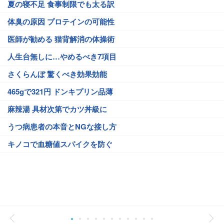
夏の寝不足 食事制限でも太る訳
体臭の原因 プロテインの可能性
医師が勧める 猫背解消の体操術
人生台無しに…やめるべき7項目
さくらんぼ 驚くべき効果効能
465gで321円 ドンキプリン品薄
麻辣湯 具材次第でカツ丼級に
うつ病患者の本音とNGな接し方
キノコで血糖値スパイクを防ぐ