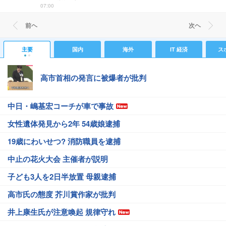
07:00
前ヘ
次ヘ
主要
国内
海外
IT 経済
ス
高市首相の発言に被爆者が批判
中日・嶋基宏コーチが車で事故
女性遺体発見から2年 54歳娘逮捕
19歳にわいせつ? 消防職員を逮捕
中止の花火大会 主催者が説明
子ども3人を2日半放置 母親逮捕
高市氏の態度 芥川賞作家が批判
井上康生氏が注意喚起 規律守れ