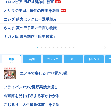
コロンビアでM7.4 建物に被害
オリラジ中田、移住の理由を激白
ニシダ 筋力はラグビー選手並み
さんま 夏の甲子園に苦言し物議
ナガノ氏 映画制作「暗中模索」
健康
芸能
ゴシップ
女子
トレンド
Y
エノキで痩せる 作り置き3選
フライパン1つで夏野菜焼き浸し
冷蔵庫を見れば貯まる家かわかる
こじるり「人生最高体重」を更新