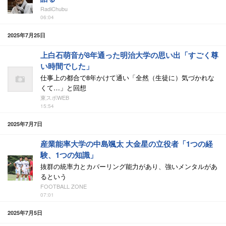
RadiChubu
06:04
2025年7月25日
上白石萌音が8年通った明治大学の思い出「すごく尊
い時間でした」
仕事上の都合で8年かけて通い「全然（生徒に）気づかれな
くて…」と回想
東スポWEB
15:54
2025年7月7日
産業能率大学の中島颯太 大金星の立役者「1つの経
験、1つの知識」
抜群の統率力とカバーリング能力があり、強いメンタルがあ
るという
FOOTBALL ZONE
07:01
2025年7月5日