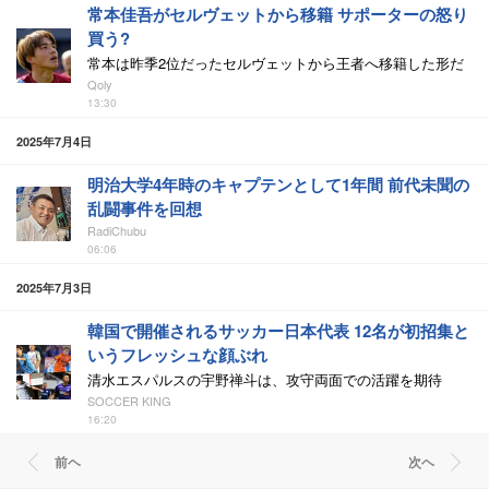
常本佳吾がセルヴェットから移籍 サポーターの怒り
買う?
常本は昨季2位だったセルヴェットから王者へ移籍した形だ
Qoly
13:30
2025年7月4日
明治大学4年時のキャプテンとして1年間 前代未聞の
乱闘事件を回想
RadiChubu
06:06
2025年7月3日
韓国で開催されるサッカー日本代表 12名が初招集と
いうフレッシュな顔ぶれ
清水エスパルスの宇野禅斗は、攻守両面での活躍を期待
SOCCER KING
16:20
前ヘ
次ヘ