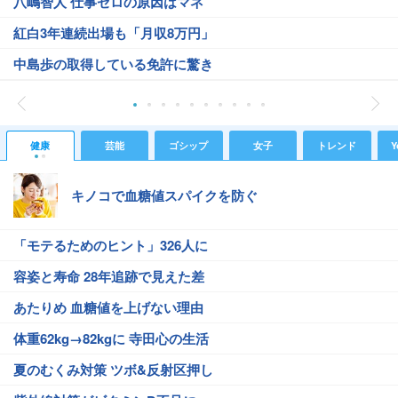
八嶋智人 仕事ゼロの原因はマネ
紅白3年連続出場も「月収8万円」
中島歩の取得している免許に驚き
健康
芸能
ゴシップ
女子
トレンド
Y
キノコで血糖値スパイクを防ぐ
「モテるためのヒント」326人に
容姿と寿命 28年追跡で見えた差
あたりめ 血糖値を上げない理由
体重62kg→82kgに 寺田心の生活
夏のむくみ対策 ツボ&反射区押し