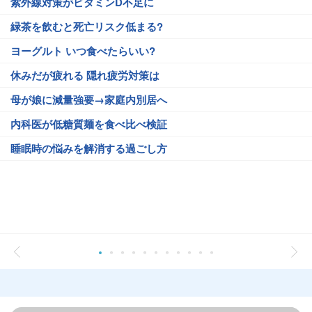
紫外線対策がビタミンD不足に
緑茶を飲むと死亡リスク低まる?
ヨーグルト いつ食べたらいい?
休みだが疲れる 隠れ疲労対策は
母が娘に減量強要→家庭内別居へ
内科医が低糖質麺を食べ比べ検証
睡眠時の悩みを解消する過ごし方