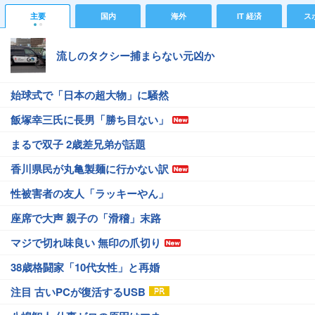
主要
国内
海外
IT 経済
ス
流しのタクシー捕まらない元凶か
始球式で「日本の超大物」に騒然
飯塚幸三氏に長男「勝ち目ない」
まるで双子 2歳差兄弟が話題
香川県民が丸亀製麺に行かない訳
性被害者の友人「ラッキーやん」
座席で大声 親子の「滑稽」末路
マジで切れ味良い 無印の爪切り
38歳格闘家「10代女性」と再婚
注目 古いPCが復活するUSB