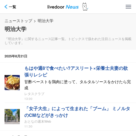
一覧
ニューストップ
>
明治大学
明治大学
『明治大学』に関するニュース記事一覧。トピックスで扱われた注目ニュースを掲載
しています。
2025年8月21日
もはや週8で食べたい?アスリート×栄養士夫妻の欲
張りレシピ
甘酢ペーストを鶏肉に塗って、タルタルソースをかけたら完
成
レタスクラブ
13:00
「女子大生」によって生まれた「ブーム」 ミノルタ
のCMなどがきっかけ
おとなの週末Web
11:30