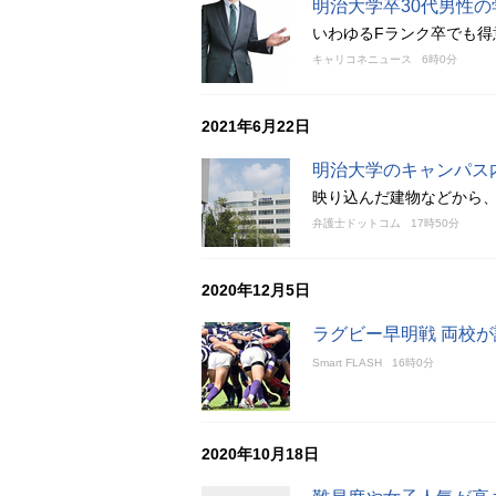
明治大学卒30代男性
いわゆるFランク卒でも
キャリコネニュース
6時0分
2021年6月22日
明治大学のキャンパス
映り込んだ建物などから
弁護士ドットコム
17時50分
2020年12月5日
ラグビー早明戦 両校
Smart FLASH
16時0分
2020年10月18日