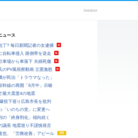
livedoor
ニュース
包丁? 毎日新聞記者の女逮捕
に自転車侵入 路側帯を逆走
駐車場から車落下 夫婦死傷
氏のPV風視察動画 立憲激怒
隣が民泊「トラウマなった」
新幹線の再開「8月中」示唆
で最大震度4の地震
原爆投下巡り広島市長を批判
わ「いのちの党」に変更へ
刑の「終身刑化」傾向続く
の議長 地震巡り不謹慎発言
竜也、「労務改善」アピール