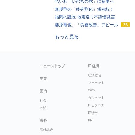
れいわ「いのちの党」に変更へ
無期刑の「終身刑化」傾向続く
福岡の議長 地震巡り不謹慎発言
藤原竜也、「労務改善」アピール
もっと見る
ニューストップ
IT 経済
経済総合
主要
マーケット
Web
国内
ガジェット
社会
ITビジネス
政治
IT総合
海外
PR
海外総合