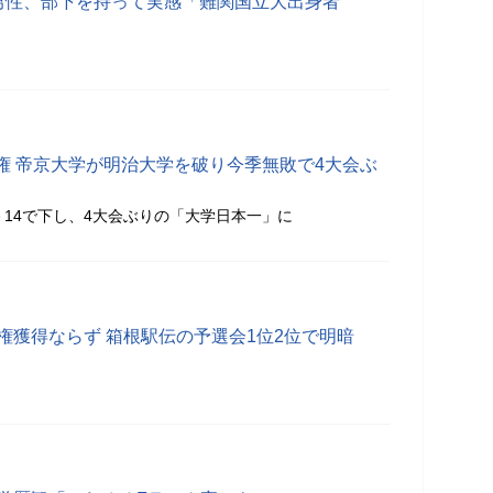
卒男性、部下を持って実感「難関国立大出身者
権 帝京大学が明治大学を破り今季無敗で4大会ぶ
－14で下し、4大会ぶりの「大学日本一」に
権獲得ならず 箱根駅伝の予選会1位2位で明暗