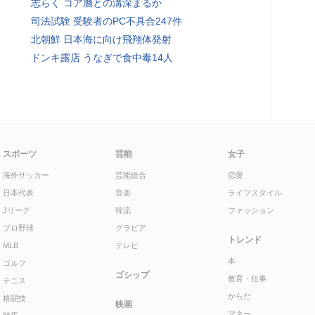
志らく コア層との溝深まるか
司法試験 受験者のPC不具合247件
北朝鮮 日本海に向け飛翔体発射
ドンキ露店 うなぎで食中毒14人
スポーツ
芸能
女子
海外サッカー
芸能総合
恋愛
日本代表
音楽
ライフスタイル
Jリーグ
韓流
ファッション
プロ野球
グラビア
トレンド
MLB
テレビ
本
ゴルフ
ゴシップ
教育・仕事
テニス
からだ
格闘技
映画
マネー