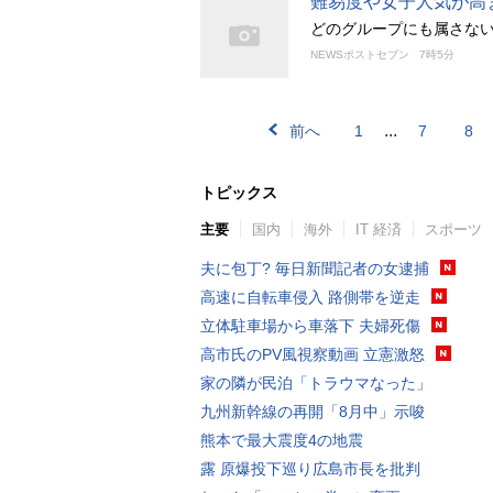
難易度や女子人気が高
どのグループにも属さな
NEWSポストセブン
7時5分
...
前へ
1
7
8
トピックス
主要
国内
海外
IT 経済
スポーツ
夫に包丁? 毎日新聞記者の女逮捕
高速に自転車侵入 路側帯を逆走
立体駐車場から車落下 夫婦死傷
高市氏のPV風視察動画 立憲激怒
家の隣が民泊「トラウマなった」
九州新幹線の再開「8月中」示唆
熊本で最大震度4の地震
露 原爆投下巡り広島市長を批判