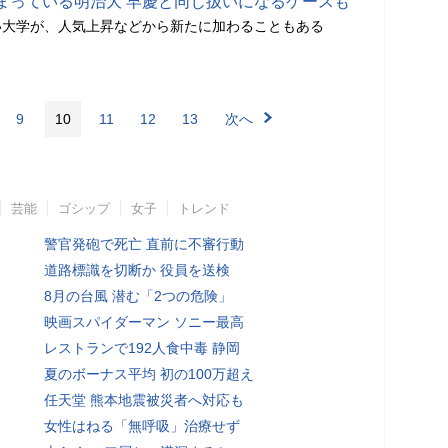
まっている明治大 早慶と同じ扱いになるケースも
い大学が、人気上昇などから新たに加わることもある
9
10
11
12
13
次へ
芸能
ゴシップ
女子
トレンド
警官発砲で死亡 直前に不審行動
道路標識を切断か 役員を送検
8月の台風 潜む「2つの危険」
映画スパイダーマン ソニー最高
レストランで192人食中毒 静岡
夏のボーナス平均 初の100万超え
任天堂 熊本地震被災者へ対応も
女性はねる「無呼吸」治療せず