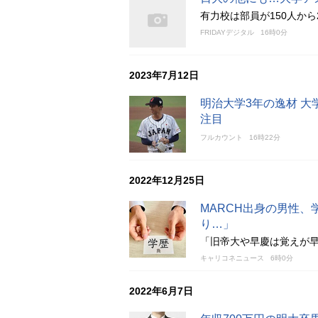
有力校は部員が150人か
FRIDAYデジタル
16時0分
2023年7月12日
明治大学3年の逸材 
注目
フルカウント
16時22分
2022年12月25日
MARCH出身の男性
り…」
「旧帝大や早慶は覚えが
キャリコネニュース
6時0分
2022年6月7日