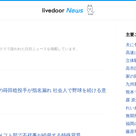
主要
夫に
クスで扱われた注目ニュースを掲載しています。
高速
立体
高市
家の
九州
の蒔田稔投手が指名漏れ 社会人で野球を続ける意
熊本
露 
れい
無期
福岡
藤原
メフト部で不祥事が続発する特殊背景