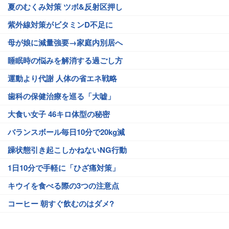
夏のむくみ対策 ツボ&反射区押し
紫外線対策がビタミンD不足に
母が娘に減量強要→家庭内別居へ
睡眠時の悩みを解消する過ごし方
運動より代謝 人体の省エネ戦略
歯科の保健治療を巡る「大嘘」
大食い女子 46キロ体型の秘密
バランスボール毎日10分で20kg減
躁状態引き起こしかねないNG行動
1日10分で手軽に「ひざ痛対策」
キウイを食べる際の3つの注意点
コーヒー 朝すぐ飲むのはダメ?