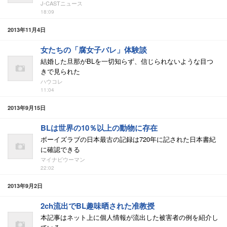
J-CASTニュース
18:09
2013年11月4日
女たちの「腐女子バレ」体験談
結婚した旦那がBLを一切知らず、信じられないような目つ
きで見られた
ハウコレ
11:04
2013年9月15日
BLは世界の10％以上の動物に存在
ボーイズラブの日本最古の記録は720年に記された日本書紀
に確認できる
マイナビウーマン
22:02
2013年9月2日
2ch流出でBL趣味晒された准教授
本記事はネット上に個人情報が流出した被害者の例を紹介し