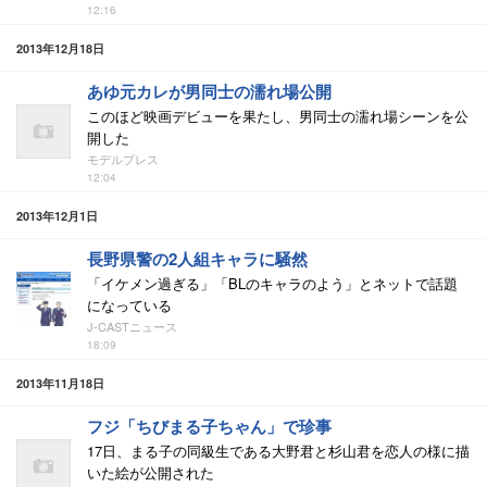
12:16
2013年12月18日
あゆ元カレが男同士の濡れ場公開
このほど映画デビューを果たし、男同士の濡れ場シーンを公
開した
モデルプレス
12:04
2013年12月1日
長野県警の2人組キャラに騒然
「イケメン過ぎる」「BLのキャラのよう」とネットで話題
になっている
J-CASTニュース
18:09
2013年11月18日
フジ「ちびまる子ちゃん」で珍事
17日、まる子の同級生である大野君と杉山君を恋人の様に描
いた絵が公開された