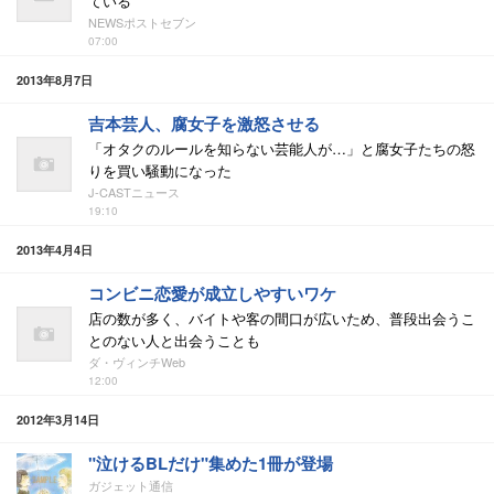
ている
NEWSポストセブン
07:00
2013年8月7日
吉本芸人、腐女子を激怒させる
「オタクのルールを知らない芸能人が…」と腐女子たちの怒
りを買い騒動になった
J-CASTニュース
19:10
2013年4月4日
コンビニ恋愛が成立しやすいワケ
店の数が多く、バイトや客の間口が広いため、普段出会うこ
とのない人と出会うことも
ダ・ヴィンチWeb
12:00
2012年3月14日
"泣けるBLだけ"集めた1冊が登場
ガジェット通信