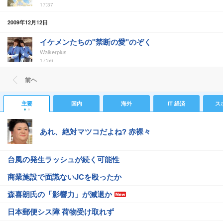
17:37
2009年12月12日
イケメンたちの"禁断の愛"のぞく
Walkerplus
17:56
前ヘ
主要
国内
海外
IT 経済
ス
あれ、絶対マツコだよね? 赤裸々
台風の発生ラッシュが続く可能性
商業施設で面識ないJCを殴ったか
森喜朗氏の「影響力」が減退か
日本郵便シス障 荷物受け取れず