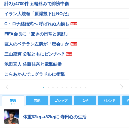
計2万4700件 五輪絡みで誹謗中傷
イラン大統領「原爆投下はNOだ」
C・ロナ結婚式へ 呼ばれぬ人物も
FIFA会長に「驚きの日常と素顔」
巨人のベテラン左腕が「密会」か
三山凌輝 公私ともにピンチへ?
池田直人 佐藤佳奈と電撃結婚
こらあかんで…グラドルに衝撃
健康
芸能
ゴシップ
女子
トレンド
Y
体重62kg→82kgに 寺田心の生活