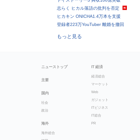
トイストーリー5 興収100億突破
志らく ヒカル落語の批判を否定
ヒカキン ONICHA1.4万本を支援
登録者223万YouTuber 離婚を撤回
もっと見る
ニューストップ
IT 経済
経済総合
主要
マーケット
Web
国内
ガジェット
社会
ITビジネス
政治
IT総合
海外
PR
海外総合