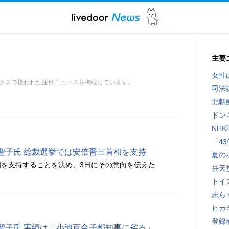
主要
女性
クスで扱われた注目ニュースを掲載しています。
司法
北朝
ドン
NH
「4
聖子氏 総裁選挙では安倍晋三首相を支持
夏の
を支持することを決め、3日にその意向を伝えた
任天
トイ
志ら
ヒカキ
登録者
聖子氏 実績は「小池百合子都知事に劣る」