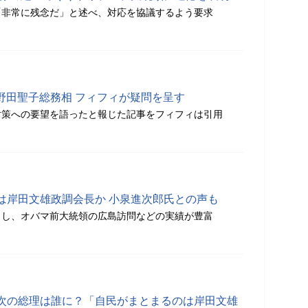
「非常に残念だ」と述べ、対応を協議するよう要求
けた野田聖子総務相 フィフィが疑問を呈す
対策への要望を語ったと報じた記事をフィフィは引用
は岸田文雄政調会長か 小泉進次郎氏との声も
とし、オバマ前大統領の広島訪問などの実績が豊富
次の総理は誰に？「自民がまとまるのは岸田文雄