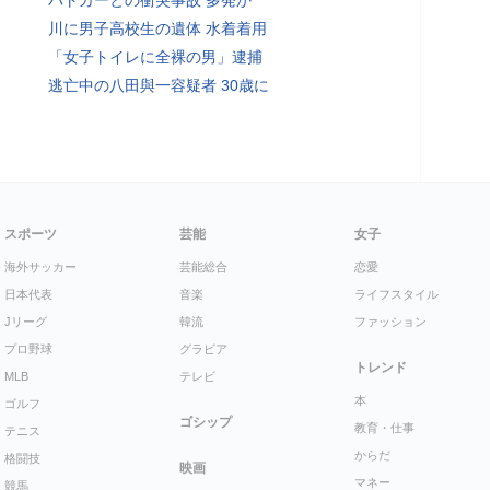
パトカーとの衝突事故 多発か
川に男子高校生の遺体 水着着用
「女子トイレに全裸の男」逮捕
逃亡中の八田與一容疑者 30歳に
スポーツ
芸能
女子
海外サッカー
芸能総合
恋愛
日本代表
音楽
ライフスタイル
Jリーグ
韓流
ファッション
プロ野球
グラビア
トレンド
MLB
テレビ
本
ゴルフ
ゴシップ
教育・仕事
テニス
からだ
格闘技
映画
マネー
競馬