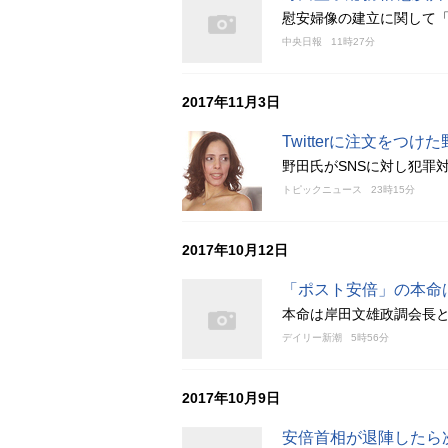
慰安婦像の建立に関して
中央日報
11時27分
2017年11月3日
Twitterに注文をつ
野田氏がSNSに対し犯罪
トピックニュース
23時15分
2017年10月12日
「ポスト安倍」の本命
本命は岸田文雄政調会長
デイリー新潮
5時56分
2017年10月9日
安倍首相が退陣したら