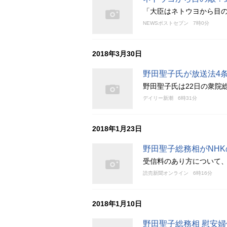
「大臣はネトウヨから目
NEWSポストセブン
7時0分
2018年3月30日
野田聖子氏が放送法4
野田聖子氏は22日の衆院
デイリー新潮
6時31分
2018年1月23日
野田聖子総務相がNH
受信料のあり方について
読売新聞オンライン
6時16分
2018年1月10日
野田聖子総務相 慰安