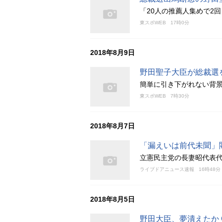
「20人の推薦人集めで2
東スポWEB
17時0分
2018年8月9日
野田聖子大臣が総裁選
簡単に引き下がれない背
東スポWEB
7時30分
2018年8月7日
「漏えいは前代未聞」
立憲民主党の長妻昭代表
ライブドアニュース速報
16時48分
2018年8月5日
野田大臣、夢潰えたか 