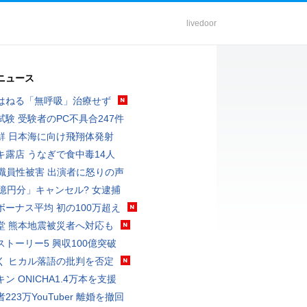
livedoor
ニュース
はねる「無呼吸」治療せず
試験 受験者のPC不具合247件
鮮 日本海に向け飛翔体発射
キ露店 うなぎで食中毒14人
K職員性被害 出演者に怒りの声
3億円分」キャンセル? 女逮捕
ボーナス平均 初の100万超え
堂 熊本地震被災者へ対応も
ストーリー5 興収100億突破
く ヒカル落語の批判を否定
ン ONICHA1.4万本を支援
223万YouTuber 離婚を撤回