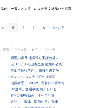
自民が「一番まとまる」のは岸田文雄氏だと提言
4
5
6
7
8
次へ
芸能
ゴシップ
女子
トレンド
福岡の議長 地震巡り不謹慎発言
元TBSアナの山本里菜 離婚を公表
富山で暴行事件 刃物持ち逃走か
ケンコバ コロナで謎の後遺症
消費者庁「SNOW」運営に措置命令
BD選手が交通事故 痛々しい姿
首相の視察動画「すべて計算」
寺社に「液体」医師の男に有罪