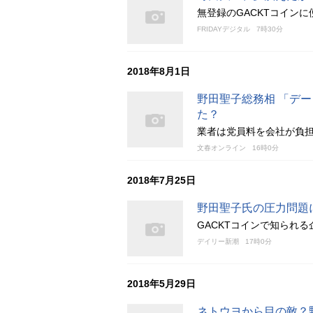
無登録のGACKTコイン
FRIDAYデジタル
7時30分
2018年8月1日
野田聖子総務相 「デ
た？
業者は党員料を会社が負
文春オンライン
16時0分
2018年7月25日
野田聖子氏の圧力問題
GACKTコインで知られ
デイリー新潮
17時0分
2018年5月29日
ネトウヨから目の敵？