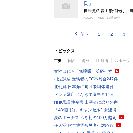
氏」
自民党の青山繁晴氏は、
ABEMA TIMES
13時49分
前へ
1
2
3
トピックス
主要
国内
海外
IT 経済
スポーツ
女性はねる「無呼吸」治療せず
司法試験 受験者のPC不具合247件
北朝鮮 日本海に向け飛翔体発射
ドンキ露店 うなぎで食中毒14人
NHK職員性被害 出演者に怒りの声
「43億円分」キャンセル? 女逮捕
夏のボーナス平均 初の100万超え
任天堂 熊本地震被災者へ対応も