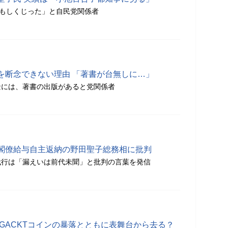
回もしくじった」と自民党関係者
を断念できない理由 「著書が台無しに…」
景には、著書の出版があると党関係者
閣僚給与自主返納の野田聖子総務相に批判
代行は「漏えいは前代未聞」と批判の言葉を発信
GACKTコインの暴落とともに表舞台から去る？