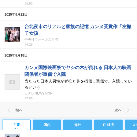
14:50
2025年5月22日
台北夜市のリアルと家族の記憶 カンヌ受賞作「左撇
子女孩」
中央社フォーカス台湾
14:26
2025年5月18日
カンヌ国際映画祭でヤシの木が倒れる 日本人の映画
関係者が重傷で入院
当たった日本人男性が脊椎と鼻を損傷し重傷で、入院してい
るという
日テレNEWS NNN
17:05
前ヘ
次ヘ
主要
国内
海外
IT 経済
ス