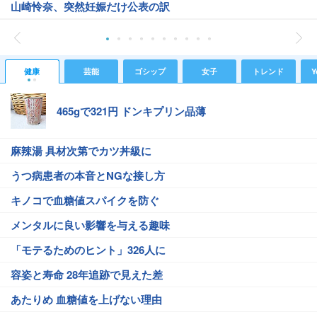
山崎怜奈、突然妊娠だけ公表の訳
健康
芸能
ゴシップ
女子
トレンド
Y
465gで321円 ドンキプリン品薄
麻辣湯 具材次第でカツ丼級に
うつ病患者の本音とNGな接し方
キノコで血糖値スパイクを防ぐ
メンタルに良い影響を与える趣味
「モテるためのヒント」326人に
容姿と寿命 28年追跡で見えた差
あたりめ 血糖値を上げない理由