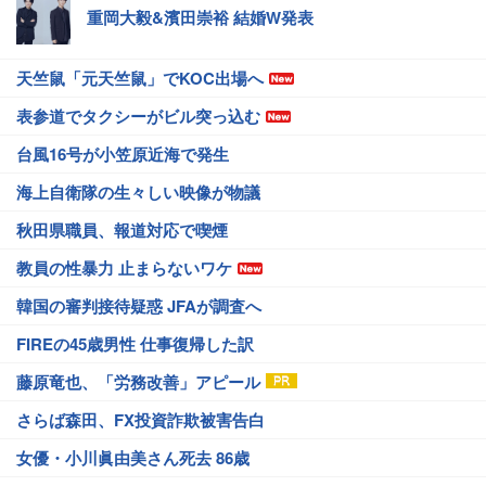
重岡大毅&濱田崇裕 結婚W発表
天竺鼠「元天竺鼠」でKOC出場へ
表参道でタクシーがビル突っ込む
台風16号が小笠原近海で発生
海上自衛隊の生々しい映像が物議
秋田県職員、報道対応で喫煙
教員の性暴力 止まらないワケ
韓国の審判接待疑惑 JFAが調査へ
FIREの45歳男性 仕事復帰した訳
藤原竜也、「労務改善」アピール
さらば森田、FX投資詐欺被害告白
女優・小川眞由美さん死去 86歳