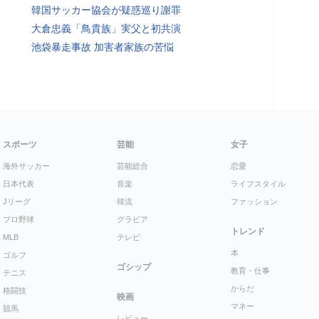
韓国サッカー協会が疑惑巡り謝罪
大倉忠義「鳥貴族」実父と初共演
池袋暴走事故 加害者家族の苦悩
スポーツ
芸能
女子
海外サッカー
芸能総合
恋愛
日本代表
音楽
ライフスタイル
Jリーグ
韓流
ファッション
プロ野球
グラビア
トレンド
MLB
テレビ
本
ゴルフ
ゴシップ
教育・仕事
テニス
からだ
格闘技
映画
マネー
競馬
レビュー