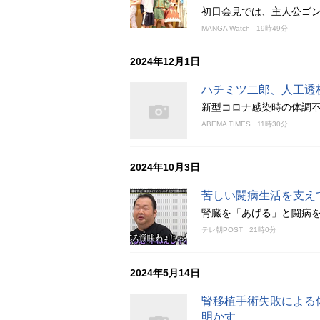
初日会見では、主人公ゴ
MANGA Watch
19時49分
2024年12月1日
ハチミツ二郎、人工透
新型コロナ感染時の体調
ABEMA TIMES
11時30分
2024年10月3日
苦しい闘病生活を支え
腎臓を「あげる」と闘病
テレ朝POST
21時0分
2024年5月14日
腎移植手術失敗による
明かす