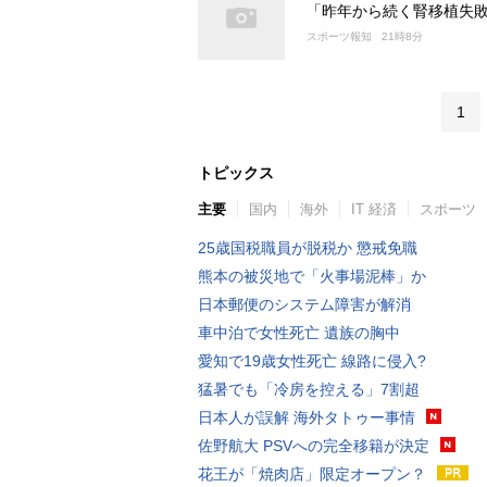
「昨年から続く腎移植失
スポーツ報知
21時8分
1
トピックス
主要
国内
海外
IT 経済
スポーツ
25歳国税職員が脱税か 懲戒免職
熊本の被災地で「火事場泥棒」か
日本郵便のシステム障害が解消
車中泊で女性死亡 遺族の胸中
愛知で19歳女性死亡 線路に侵入?
猛暑でも「冷房を控える」7割超
日本人が誤解 海外タトゥー事情
佐野航大 PSVへの完全移籍が決定
花王が「焼肉店」限定オープン？