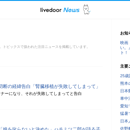
お知
映画
。トピックスで扱われた注目ニュースを掲載しています。
い。
ト！
主要
25
熊本
切断の経緯告白「腎臓移植が失敗してしまって」
日本
ドナーになり、それが失敗してしまってと告白
車中
愛知
猛暑
日本
佐野
「娘を叱らないと決めた」ハチミツ二郎が語る子