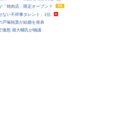
が「焼肉店」限定オープン？
せない不祥事タレント」1位
の戸塚純貴が結婚を発表
で激怒 堀大輔氏が物議