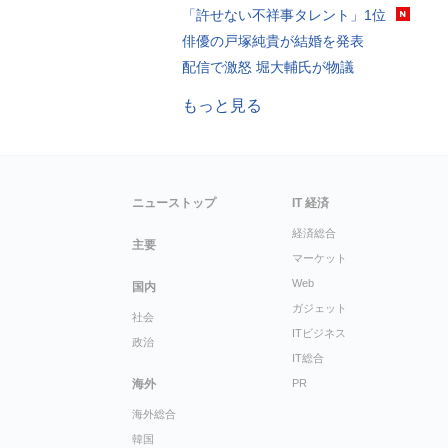
「許せない不祥事タレント」1位
俳優の戸塚純貴が結婚を発表
配信で激怒 堀大輔氏が物議
もっと見る
ニューストップ
IT 経済
経済総合
主要
マーケット
Web
国内
ガジェット
社会
ITビジネス
政治
IT総合
海外
PR
海外総合
韓国