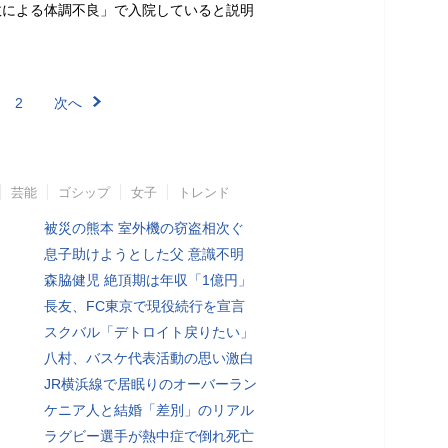
敗による体調不良」で入院していると説明
2
次へ
芸能
ゴシップ
女子
トレンド
被災の熊本 室外機の窃盗相次ぐ
息子助けようとした父 意識不明
森脇健児 絶頂期は年収「1億円」
長友、FC東京で現役続行を宣言
スクバル「デトロイト戻りたい」
八村、バスケ代表活動の思い激白
JR横浜線で居眠りのオーバーラン
ケニア人と結婚「差別」のリアル
ラグビー選手が熱中症で倒れ死亡