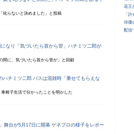
花王
「叱らないと決めました」と投稿
「許
俳優
配信
明になり「気づいたら首から管」ハチミツ二郎が
の間に、気づいたら首から管が」と回顧
のハチミツ二郎 バスは混雑時「乗せてもらえな
、車椅子生活で分かったことを明かした
ER」舞台が5月17日に開幕 ゲネプロの様子をレポー