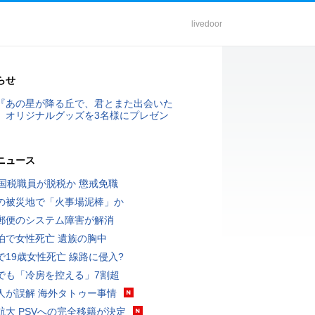
livedoor
らせ
『あの星が降る丘で、君とまた出会いた
』オリジナルグッズを3名様にプレゼン
ニュース
歳国税職員が脱税か 懲戒免職
の被災地で「火事場泥棒」か
郵便のシステム障害が解消
泊で女性死亡 遺族の胸中
で19歳女性死亡 線路に侵入?
でも「冷房を控える」7割超
人が誤解 海外タトゥー事情
航大 PSVへの完全移籍が決定