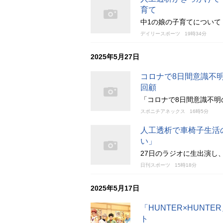
育て
中1の娘の子育てについて
デイリースポーツ
19時34分
2025年5月27日
コロナで8日間意識不
回顧
「コロナで8日間意識不明
スポニチアネックス
16時5分
人工透析で車椅子生活
い」
27日のラジオに生出演し
日刊スポーツ
15時18分
2025年5月17日
「HUNTER×HUNT
ト