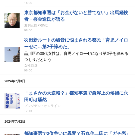
16:00
東京都知事選は「お金がないと勝てない」出馬経験
者・桜金造氏が語る
週刊女性PRIME
08:00
羽田新ルートの騒音に悩まされる都民「育児ノイロ
ーゼに…第2子諦めた」
品川区の30代女性は、育児ノイローゼになり第2子を諦める
つもりだという
女性自身
06:00
2024年7月3日
「まさかの大逆転？」都知事選で急浮上の候補に永
田町は騒然
プレジデントオンライン
17:15
2024年7月2日
都知事選で2位争いに異変？石丸伸二氏に「ガチ恋」