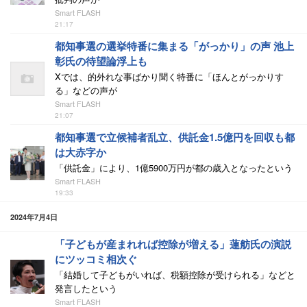
Smart FLASH
21:17
都知事選の選挙特番に集まる「がっかり」の声 池上
彰氏の待望論浮上も
Xでは、的外れな事ばかり聞く特番に「ほんとがっかりす
る」などの声が
Smart FLASH
21:07
都知事選で立候補者乱立、供託金1.5億円を回収も都
は大赤字か
「供託金」により、1億5900万円が都の歳入となったという
Smart FLASH
19:33
2024年7月4日
「子どもが産まれれば控除が増える」蓮舫氏の演説
にツッコミ相次ぐ
「結婚して子どもがいれば、税額控除が受けられる」などと
発言したという
Smart FLASH