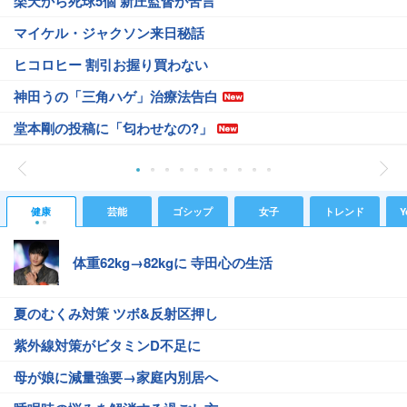
楽天から死球5個 新庄監督が苦言
マイケル・ジャクソン来日秘話
ヒコロヒー 割引お握り買わない
神田うの「三角ハゲ」治療法告白
堂本剛の投稿に「匂わせなの?」
健康
芸能
ゴシップ
女子
トレンド
Y
体重62kg→82kgに 寺田心の生活
夏のむくみ対策 ツボ&反射区押し
紫外線対策がビタミンD不足に
母が娘に減量強要→家庭内別居へ