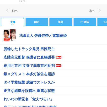
09:00
前ヘ
次ヘ
主要
国内
海外
IT 経済
ス
池田直人 佐藤佳奈と電撃結婚
脱輪したトラック発見 男性死亡
広陵高元監督 保護者に直接謝罪
細川元首相 文春で高市首相批判
銀メダリスト 本多灯被告を起訴
タイ学校銃撃 成績でストレスか
正常な組織を誤摘出 重篤な状態
れいわの新党名「覚えづらい」