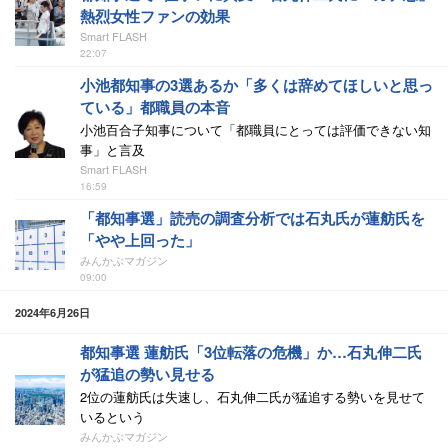
熱烈女性ファンの効果
Smart FLASH
22:07
小池都知事の3選あるか「多くは辞めてほしいと思っ
ている」都職員の本音
小池百合子知事について「都職員にとっては評価できない知
事」と言及
Smart FLASH
16:59
「都知事選」読売の調査分析では石丸氏が蓮舫氏を
「やや上回った」
みんかぶマガジン
09:00
2024年6月26日
都知事選 蓮舫氏「3位転落の危機」か…石丸伸二氏
が猛追の勢い見せる
2位の蓮舫氏は失速し、石丸伸二氏が猛追する勢いを見せて
いるという
みんかぶマガジン