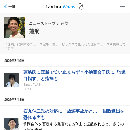
一覧
ニューストップ
>
蓮舫
蓮舫
『蓮舫』に関するニュース記事一覧。トピックスで扱われた注目ニュースを掲載して
います。
2024年7月9日
蓮舫氏に圧勝で笑い止まらず？小池百合子氏に「5選
目指す」と指摘も
Smart FLASH
16:25
2024年7月8日
石丸伸二氏の対応に「放送事故かと…」 国政進出を
恐れる声も
質問自体を否定する発言などがX上で拡散されると、多くの
批判の声が