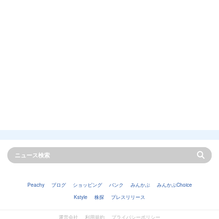
Peachy
ブログ
ショッピング
バンク
みんかぶ
みんかぶChoice
Kstyle
株探
プレスリリース
運営会社
利用規約
プライバシーポリシー