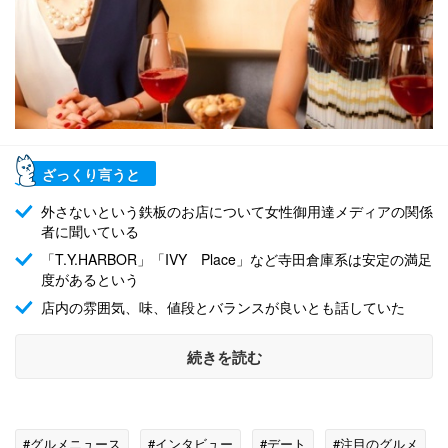
ざっくり言うと
外さないという鉄板のお店について女性御用達メディアの関係
者に聞いている
「T.Y.HARBOR」「IVY Place」など寺田倉庫系は安定の満足
度があるという
店内の雰囲気、味、値段とバランスが良いとも話していた
続きを読む
#グルメニュース
#インタビュー
#デート
#注目のグルメ