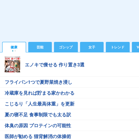
健康
芸能
ゴシップ
女子
トレンド
Y
エノキで痩せる 作り置き3選
フライパン1つで夏野菜焼き浸し
冷蔵庫を見れば貯まる家かわかる
こじるり「人生最高体重」を更新
夏の寝不足 食事制限でも太る訳
体臭の原因 プロテインの可能性
医師が勧める 猫背解消の体操術