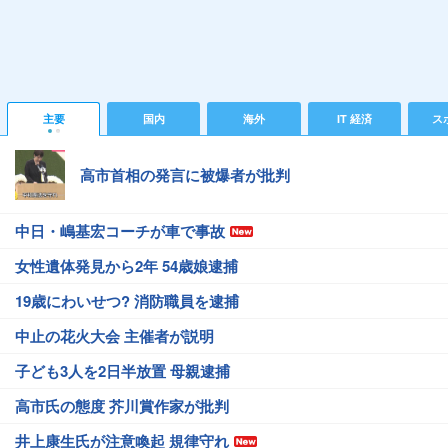
主要
国内
海外
IT 経済
ス
高市首相の発言に被爆者が批判
中日・嶋基宏コーチが車で事故
女性遺体発見から2年 54歳娘逮捕
19歳にわいせつ? 消防職員を逮捕
中止の花火大会 主催者が説明
子ども3人を2日半放置 母親逮捕
高市氏の態度 芥川賞作家が批判
井上康生氏が注意喚起 規律守れ