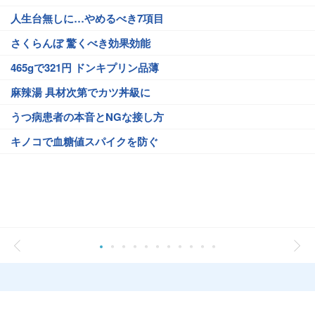
人生台無しに…やめるべき7項目
さくらんぼ 驚くべき効果効能
465gで321円 ドンキプリン品薄
麻辣湯 具材次第でカツ丼級に
うつ病患者の本音とNGな接し方
キノコで血糖値スパイクを防ぐ