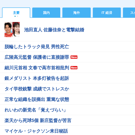
主要
国内
海外
IT 経済
ス
池田直人 佐藤佳奈と電撃結婚
脱輪したトラック発見 男性死亡
広陵高元監督 保護者に直接謝罪
細川元首相 文春で高市首相批判
銀メダリスト 本多灯被告を起訴
タイ学校銃撃 成績でストレスか
正常な組織を誤摘出 重篤な状態
れいわの新党名「覚えづらい」
楽天から死球5個 新庄監督が苦言
マイケル・ジャクソン来日秘話