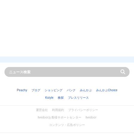
Peachy
ブログ
ショッピング
バンク
みんかぶ
みんかぶChoice
Kstyle
株探
プレスリリース
運営会社
利用規約
プライバシーポリシー
livedoorお客様サポートセンター
livedoor
コンテンツ・広告ポリシー