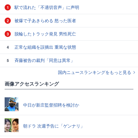
駅で流れた「不適切音声」に声明
1
被爆で子あきらめる 怒った医者
2
脱輪したトラック発見 男性死亡
3
正常な組織を誤摘出 重篤な状態
4
斉藤被告の裁判「同意は異常」
5
国内ニュースランキングをもっと見る
画像アクセスランキング
中日が新庄監督招聘を検討か
朝ドラ 次週予告に「ゲンナリ」