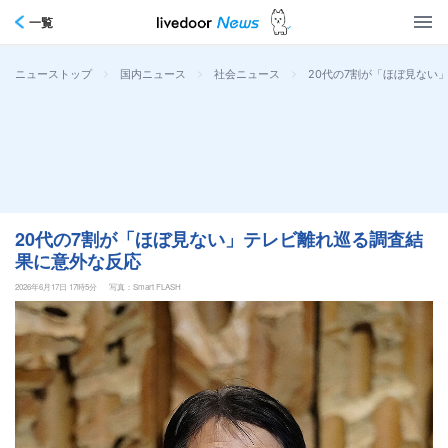
一覧
>
>
>
20代の7割が「ほぼ見ない
ニューストップ
国内ニュース
社会ニュース
20代の7割が「ほぼ見ない」テレビ離れ巡る調査結
果に意外な反応
2026年6月17日 17時5分
写真：Smart FLASH