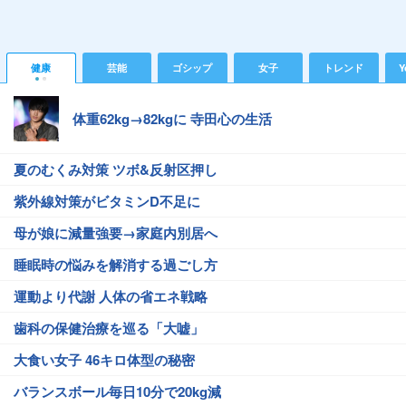
健康
芸能
ゴシップ
女子
トレンド
Y
体重62kg→82kgに 寺田心の生活
夏のむくみ対策 ツボ&反射区押し
紫外線対策がビタミンD不足に
母が娘に減量強要→家庭内別居へ
睡眠時の悩みを解消する過ごし方
運動より代謝 人体の省エネ戦略
歯科の保健治療を巡る「大嘘」
大食い女子 46キロ体型の秘密
バランスボール毎日10分で20kg減